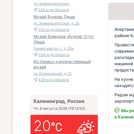
ул. Университетская
240 м
до объекта
Музей Бункер Ляша
ул. Университетская, д. 2а
Апартаме
333 м
до объекта
районе К
Музей Блиндаж-бункер Отто
Ляша
Провести
Ленинский пр-т., д. 65а
современ
334 м
до объекта
раскладн
Историко-художественный
машиной 
музей
предоста
ул. Клиническая, д. 21
На кухне
436 м
до объекта
находятс
Рядом му
Калининград, Россия
аэропорт
Чт, 6 августа 2026
(
19:12:55
)
Мы ре
в Калини
20