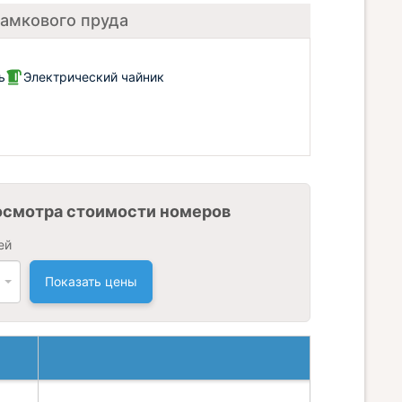
 замкового пруда
ь
Электрический чайник
осмотра стоимости номеров
ей
Показать цены