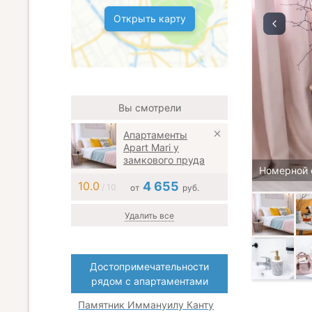
Открыть карту
Вы смотрели
Апартаменты
Apart Mari у
замкового пруда
Номерной 
10.0
4 655
/ 10
от
руб.
Удалить все
Достопримечательности
рядом с апартаментами
Памятник Иммануилу Канту