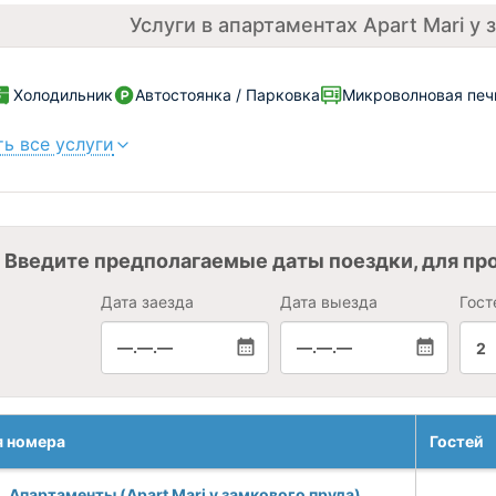
Услуги в апартаментах Apart Mari у
Холодильник
Автостоянка / Парковка
Микроволновая печ
ь все услуги
Введите предполагаемые даты поездки, для пр
Дата заезда
Дата выезда
Гост
—.—.—
—.—.—
2
я номера
Гостей
Апартаменты (Apart Mari у замкового пруда)