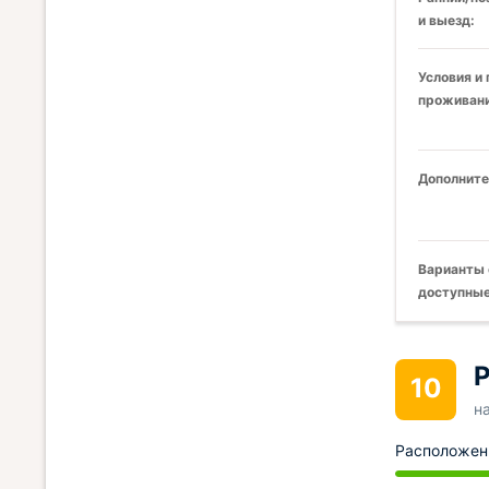
и выезд:
Условия и
проживани
Дополните
Варианты 
доступные
Р
10
н
Расположен