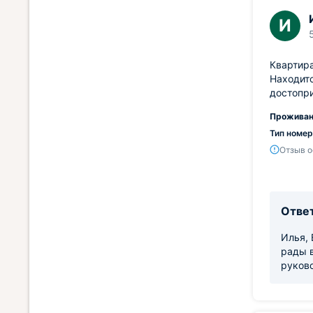
И
Квартира
Находитс
достопр
Проживан
Тип номер
Отзыв о
Ответ
Илья, 
рады в
руков