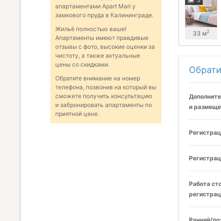
апартаментами Apart Mari у
замкового пруда в Калининграде.
Жильё полностью ваше!
2
33 м
Апартаменты имеют правдивые
отзывы с фото, высокие оценки за
чистоту, а также актуальные
цены со скидками.
Обрати
Обратите внимание на номер
телефона, позвонив на который вы
сможете получить консультацию
Дополните
и забронировать апартаменты по
и размеще
приятной цене.
Регистрац
Регистрац
Работа ст
регистрац
Ранний/по