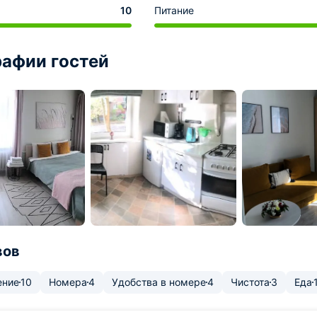
10
Питание
афии гостей
вов
ение
10
Номера
4
Удобства в номере
4
Чистота
3
Еда