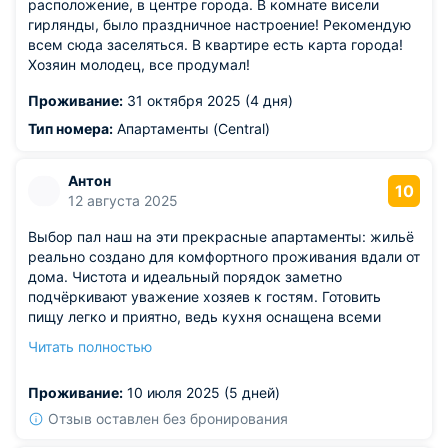
расположение, в центре города. В комнате висели
гирлянды, было праздничное настроение! Рекомендую
всем сюда заселяться. В квартире есть карта города!
Хозяин молодец, все продумал!
Проживание:
31 октября 2025 (4 дня)
Тип номера:
Апартаменты (Central)
Антон
10
12 августа 2025
Выбор пал наш на эти прекрасные апартаменты: жильё
реально создано для комфортного проживания вдали от
дома. Чистота и идеальный порядок заметно
подчёркивают уважение хозяев к гостям. Готовить
пищу легко и приятно, ведь кухня оснащена всеми
необходимыми приспособлениями и качеством посуды.
Читать полностью
Пространства хватает каждому члену семьи, тишина
располагает к полноценному отдыху. Доверились
Проживание:
10 июля 2025 (5 дней)
мнению друзей, теперь с уверенностью предоставляем
наши личные рекомендации.
Отзыв оставлен без бронирования