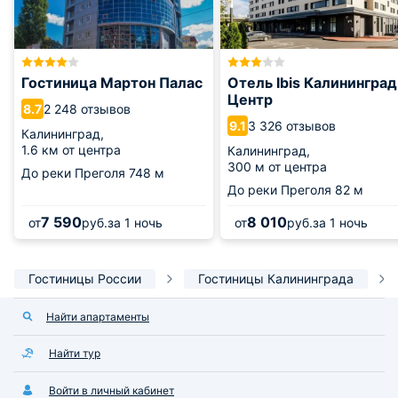
Гостиница Мартон Палас
Отель Ibis Калининград
Центр
2 248 отзывов
8.7
3 326 отзывов
9.1
Калининград,
1.6 км от центра
Калининград,
300 м от центра
До реки Преголя
748 м
До реки Преголя
82 м
7 590
8 010
от
руб.
за 1 ночь
от
руб.
за 1 ночь
Гостиницы России
Гостиницы Калининграда
Найти апартаменты
Найти тур
Войти в личный кабинет