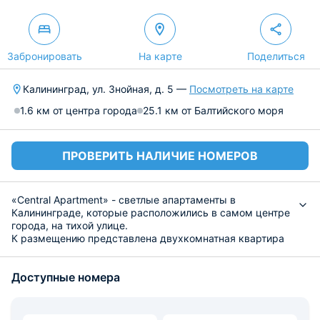
Забронировать
На карте
Поделиться
Калининград, ул. Знойная, д. 5 —
Посмотреть на карте
1.6 км от центра города
25.1 км от Балтийского моря
ПРОВЕРИТЬ НАЛИЧИЕ НОМЕРОВ
«Central Apartment» - светлые апартаменты в
Калининграде, которые расположились в самом центре
города, на тихой улице.
К размещению представлена двухкомнатная квартира
с современным интерьером. Среди удобств
комфортабельная мебель, тёплые полы, кондиционер,
Доступные номера
скоростной Wi-Fi, кабельное телевидение, стиральная
машина и собственная ванная комната. Для гостей
подготовлено белоснежное постельное бельё и
средства личной гигиены.