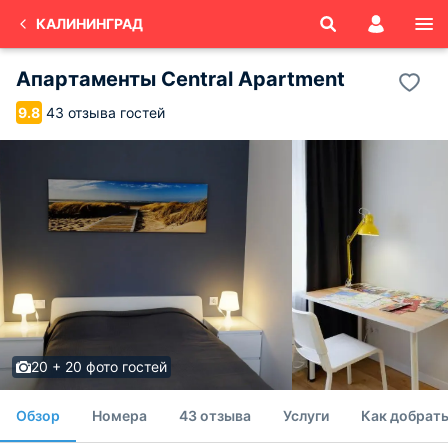
КАЛИНИНГРАД
Апартаменты Central Apartment
43 отзыва гостей
9.8
20 + 20 фото гостей
Обзор
Номера
43 отзыва
Услуги
Как добрат