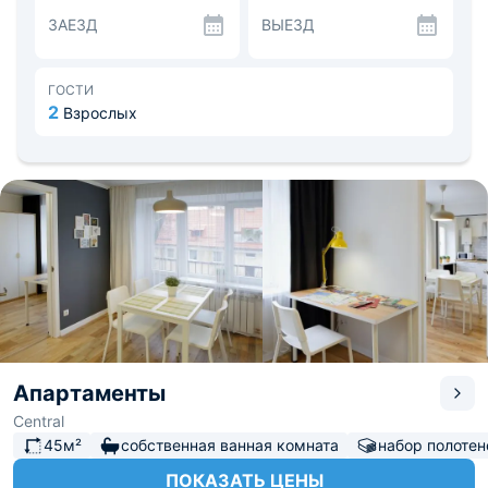
Кухня полностью оборудована бытовой техникой,
ЗАЕЗД
ВЫЕЗД
набором посуды и обеденным столом. В шаговой
доступности находится пекарня и различные пекарни.
На территории жилого дома размещена парковка для
личного автомобиля. В 432 м - Музей Марципана, в 753
ГОСТИ
м - парк «Юность», в 871 м - Музей Янтаря. Расстояние
2
Взрослых
до аэропорта Храброво составляет 18,2 км, до ж/д
вокзала - 807 м.
Апартаменты
Central
45м²
собственная ванная комната
набор полотен
ПОКАЗАТЬ ЦЕНЫ