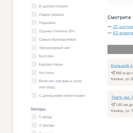
В центре Казани
Лидер продаж
Смотрите 
Парковка
—
25 хосте
Оценка Отлично (9+)
—
63 апарт
Самые бронируемые
Тренажерный зал
Бассейн
Бар/ресторан
Большой д
Хостелы
665 м
до 
Казань, ул. 
Включён завтрак и ужин
или обед
С домашними животными
Театр им.
1.60 км
до
Звезды
Казань, ул. Т
5 звезд
4 звезды