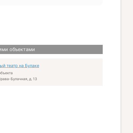
ими объектами
й театр на Булаке
объекта
Права-Булачная, д. 13