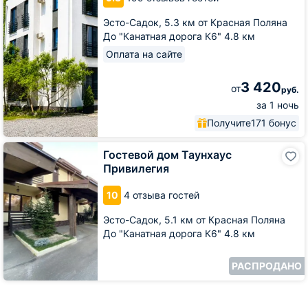
Эсто-Садок,
5.3 км от Красная Поляна
До "Канатная дорога К6" 4.8 км
Оплата на сайте
3 420
от
руб.
за 1 ночь
Получите
171 бонус
Гостевой
Гостевой дом Таунхаус
дом
Привилегия
Таунхаус
Привилегия
10
4 отзыва гостей
Эсто-Садок,
5.1 км от Красная Поляна
До "Канатная дорога К6" 4.8 км
РАСПРОДАНО