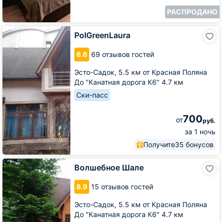
РАСПРОДАНО
PolGreenLaura
PolGreenLaura
6.6
69 отзывов гостей
Эсто-Садок,
5.5 км от Красная Поляна
До "Канатная дорога К6" 4.7 км
Ски-пасс
700
от
руб.
за 1 ночь
Получите
35 бонусов
Волшебное
Волшебное Шале
Шале
8.9
15 отзывов гостей
Эсто-Садок,
5.5 км от Красная Поляна
До "Канатная дорога К6" 4.7 км