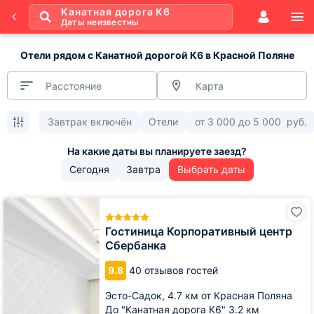
Канатная дорога К6
Даты неизвестны
Отели рядом с Канатной дорогой К6 в Красной Поляне
Расстояние
Карта
Завтрак включён
Отели
от
3 000
до
5 000
руб.
Сегодня
Завтра
Выбрать даты
Гостиница
Корпоративный
центр
Гостиница Корпоративный центр
Сбербанка
Сбербанка
9.8
40 отзывов гостей
Эсто-Садок,
4.7 км от Красная Поляна
До "Канатная дорога К6" 3.2 км