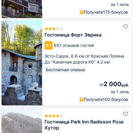
за 1 ночь
Получите
175 бонусов
Гостиница
Форт
Эврика
Гостиница Форт Эврика
9.1
657 отзывов гостей
Эсто-Садок,
6.6 км от Красная Поляна
До "Канатная дорога К6" 4.2 км
Бесплатная отмена
2 000
от
руб.
за 1 ночь
Получите
100 бонусов
Гостиница
Park
Inn
Гостиница Park Inn Radisson Роза
Radisson
Хутор
Роза