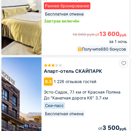
Раннее бронирование
Бесплатная отмена
Завтрак включён
13 600
16 000
руб.
от
руб.
за 1 ночь
Получите
680 бонусов
Апарт-
отель
СКАЙПАРК
Апарт-отель СКАЙПАРК
9.3
1 226 отзывов гостей
Эсто-Садок,
7.1 км от Красная Поляна
До "Канатная дорога К6" 3.7 км
Ски-пасс
Бесплатная отмена
3 500
от
руб.