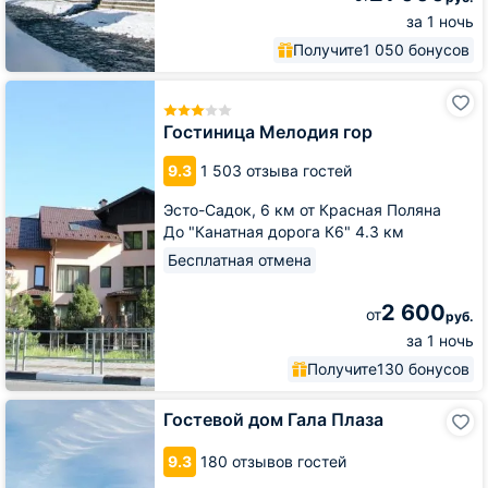
за 1 ночь
Получите
1 050 бонусов
Гостиница
Мелодия
гор
Гостиница Мелодия гор
9.3
1 503 отзыва гостей
Эсто-Садок,
6 км от Красная Поляна
До "Канатная дорога К6" 4.3 км
Бесплатная отмена
2 600
от
руб.
за 1 ночь
Получите
130 бонусов
Гостевой
Гостевой дом Гала Плаза
дом
Гала
9.3
180 отзывов гостей
Плаза