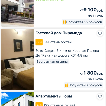
9 100
от
руб.
за 1 ночь
Получите
455 бонусов
Гостевой
Гостевой дом Пирамида
дом
Пирамида
8.9
541 отзыв гостей
Эсто-Садок,
5.4 км от Красная Поляна
До "Канатная дорога К6" 4.8 км
Бесплатная отмена
1 800
от
руб.
за 1 ночь
Получите
90 бонусов
Апартаменты
Апартаменты Горы
Горы
9.3
199 отзывов гостей