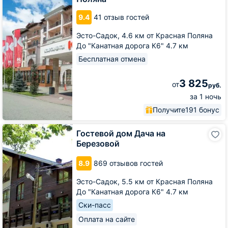
9.4
41 отзыв гостей
Эсто-Садок,
4.6 км от Красная Поляна
До "Канатная дорога К6" 4.7 км
Бесплатная отмена
3 825
от
руб.
за 1 ночь
Получите
191 бонус
Гостевой
Гостевой дом Дача на
дом
Березовой
Дача
на
8.9
869 отзывов гостей
Березовой
Эсто-Садок,
5.5 км от Красная Поляна
До "Канатная дорога К6" 4.7 км
Ски-пасс
Оплата на сайте