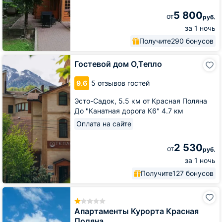
5 800
от
руб.
за 1 ночь
Получите
290 бонусов
Гостевой
Гостевой дом О,Тепло
дом
О,Тепло
9.6
5 отзывов гостей
Эсто-Садок,
5.5 км от Красная Поляна
До "Канатная дорога К6" 4.7 км
Оплата на сайте
2 530
от
руб.
за 1 ночь
Получите
127 бонусов
Апартаменты
Курорта
Красная
Апартаменты Курорта Красная
Поляна
Поляна