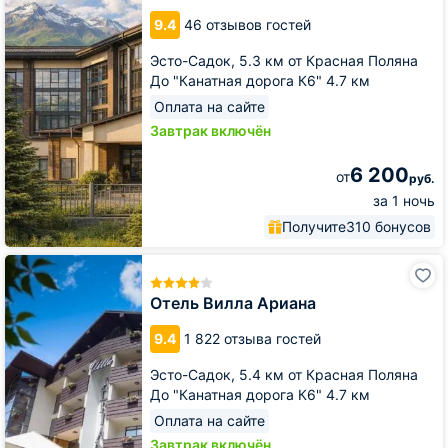
by
Provence
9.4
46 отзывов гостей
Эсто-Садок,
5.3 км от Красная Поляна
До "Канатная дорога К6" 4.7 км
Оплата на сайте
Завтрак включён
6 200
от
руб.
за 1 ночь
Получите
310 бонусов
Отель
Вилла
Ариана
Отель Вилла Ариана
9.4
1 822 отзыва гостей
Эсто-Садок,
5.4 км от Красная Поляна
До "Канатная дорога К6" 4.7 км
Оплата на сайте
Завтрак включён