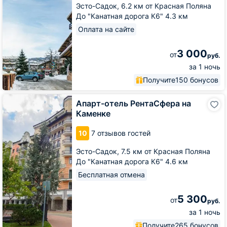
Эсто-Садок,
6.2 км от Красная Поляна
До "Канатная дорога К6" 4.3 км
Оплата на сайте
3 000
от
руб.
за 1 ночь
Получите
150 бонусов
Апарт-
Апарт-отель РентаСфера на
отель
Каменке
РентаСфера
на
10
7 отзывов гостей
Каменке
Эсто-Садок,
7.5 км от Красная Поляна
До "Канатная дорога К6" 4.6 км
Бесплатная отмена
5 300
от
руб.
за 1 ночь
Получите
265 бонусов