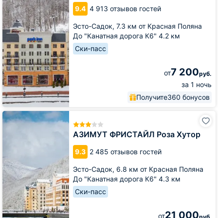
Хутор
9.4
4 913 отзывов гостей
Эсто-Садок,
7.3 км от Красная Поляна
До "Канатная дорога К6" 4.2 км
Ски-пасс
7 200
от
руб.
за 1 ночь
Получите
360 бонусов
АЗИМУТ
ФРИСТАЙЛ
Роза
АЗИМУТ ФРИСТАЙЛ Роза Хутор
Хутор
9.3
2 485 отзывов гостей
Эсто-Садок,
6.8 км от Красная Поляна
До "Канатная дорога К6" 4.3 км
Ски-пасс
21 000
от
руб.