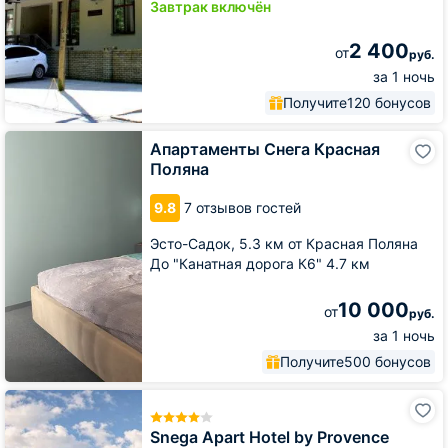
Завтрак включён
2 400
от
руб.
за 1 ночь
Получите
120 бонусов
Апартаменты
Апартаменты Снега Красная
Снега
Поляна
Красная
Поляна
9.8
7 отзывов гостей
Эсто-Садок,
5.3 км от Красная Поляна
До "Канатная дорога К6" 4.7 км
10 000
от
руб.
за 1 ночь
Получите
500 бонусов
Snega
Apart
Hotel
Snega Apart Hotel by Provence