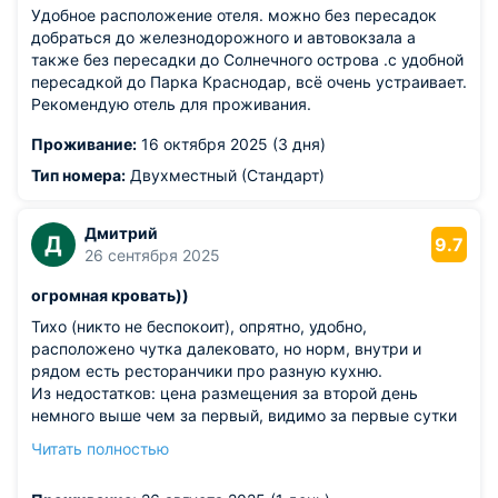
Удобное расположение отеля. можно без пересадок
добраться до железнодорожного и автовокзала а
также без пересадки до Солнечного острова .с удобной
пересадкой до Парка Краснодар, всё очень устраивает.
Рекомендую отель для проживания.
Проживание:
16 октября 2025 (3 дня)
Тип номера:
Двухместный (Стандарт)
Дмитрий
Д
9.7
26 сентября 2025
огромная кровать))
Тихо (никто не беспокоит), опрятно, удобно,
расположено чутка далековато, но норм, внутри и
рядом есть ресторанчики про разную кухню.
Из недостатков: цена размещения за второй день
немного выше чем за первый, видимо за первые сутки
для рекламы дают чутка заниженную цену чтобы быть
Читать полностью
повыше в выборке поисковыхрекомендательных
систем, но не критично