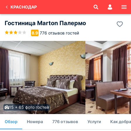
КРАСНОДАР
Гостиница Marton Палермо
776 отзывов гостей
8.9
15 + 65 фото гостей
Обзор
Номера
776 отзывов
Услуги
Как добра