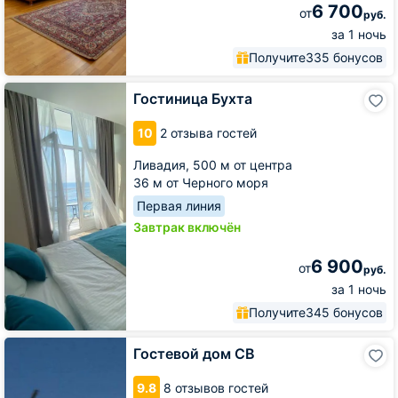
6 700
от
руб.
за 1 ночь
Получите
335 бонусов
Гостиница
Гостиница Бухта
Бухта
10
2 отзыва гостей
Ливадия,
500 м от центра
36 м от Черного моря
Первая линия
Завтрак включён
6 900
от
руб.
за 1 ночь
Получите
345 бонусов
Гостевой
Гостевой дом СВ
дом
СВ
9.8
8 отзывов гостей