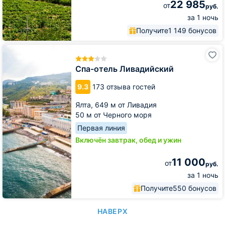
22 985
от
руб.
за 1 ночь
Получите
1 149 бонусов
Спа-
отель
Ливадийский
Спа-отель Ливадийский
9.3
173 отзыва гостей
Ялта,
649 м от Ливадия
50 м от Черного моря
Первая линия
Включён завтрак, обед и ужин
11 000
от
руб.
за 1 ночь
Получите
550 бонусов
НАВЕРХ