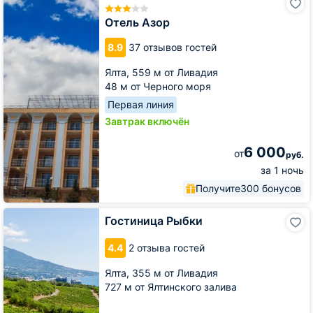
Азор
Отель Азор
8.9
37 отзывов гостей
Ялта,
559 м от Ливадия
48 м от Черного моря
Первая линия
Завтрак включён
6 000
от
руб.
за 1 ночь
Получите
300 бонусов
Гостиница
Гостиница Рыбки
Рыбки
4.4
2 отзыва гостей
Ялта,
355 м от Ливадия
727 м от Ялтинского залива