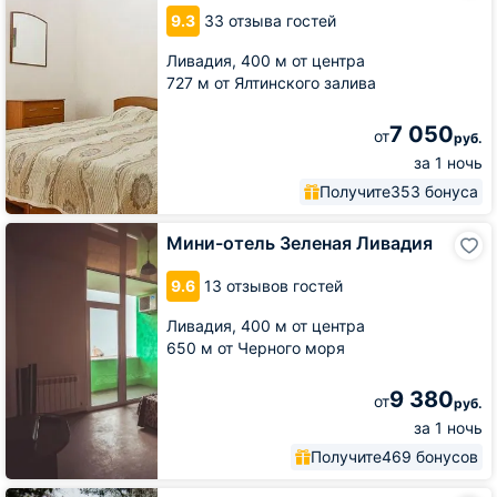
Ливадия
9.3
33 отзыва гостей
Ливадия,
400 м от центра
727 м от Ялтинского залива
7 050
от
руб.
за 1 ночь
Получите
353 бонуса
Мини-
Мини-отель Зеленая Ливадия
отель
Зеленая
9.6
13 отзывов гостей
Ливадия
Ливадия,
400 м от центра
650 м от Черного моря
9 380
от
руб.
за 1 ночь
Получите
469 бонусов
Гостиница