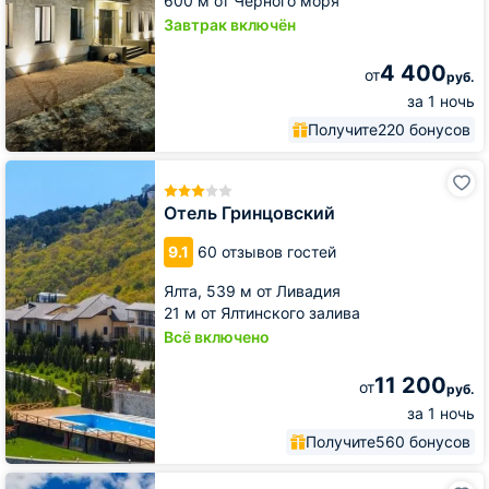
600 м от Черного моря
Завтрак включён
4 400
от
руб.
за 1 ночь
Получите
220 бонусов
Отель
Гринцовский
Отель Гринцовский
9.1
60 отзывов гостей
Ялта,
539 м от Ливадия
21 м от Ялтинского залива
Всё включено
11 200
от
руб.
за 1 ночь
Получите
560 бонусов
Отель