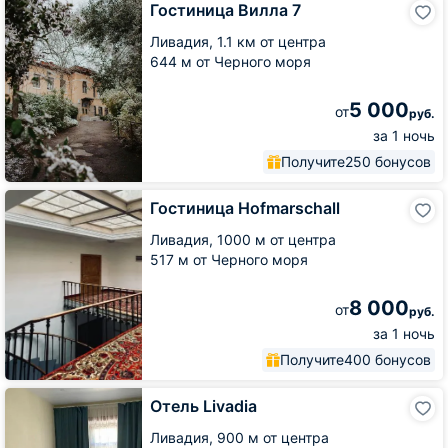
Гостиница Вилла 7
Вилла
7
Ливадия,
1.1 км от центра
644 м от Черного моря
5 000
от
руб.
за 1 ночь
Получите
250 бонусов
Гостиница
Гостиница Hofmarschall
Hofmarschall
Ливадия,
1000 м от центра
517 м от Черного моря
8 000
от
руб.
за 1 ночь
Получите
400 бонусов
Отель
Отель Livadia
Livadia
Ливадия,
900 м от центра