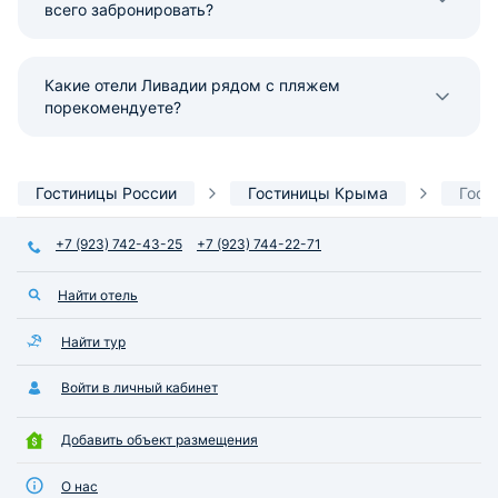
всего забронировать?
Какие отели Ливадии рядом с пляжем
порекомендуете?
Гостиницы России
Гостиницы Крыма
Гост
+7 (923) 742-43-25
+7 (923) 744-22-71
Найти отель
Найти тур
Войти в личный кабинет
Добавить объект размещения
О нас