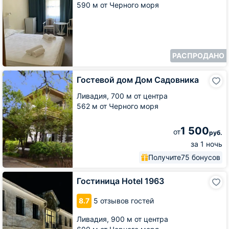
590 м от Черного моря
РАСПРОДАНО
Гостевой
Гостевой дом Дом Садовника
дом
Дом
Ливадия,
700 м от центра
Садовника
562 м от Черного моря
1 500
от
руб.
за 1 ночь
Получите
75 бонусов
Гостиница
Гостиница Hotel 1963
Hotel
1963
8.7
5 отзывов гостей
Ливадия,
900 м от центра