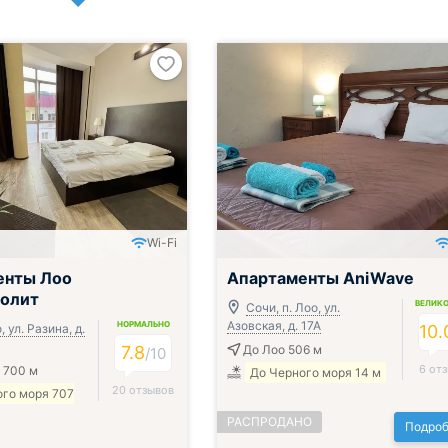
Wi-Fi
ак, обед и ужин
енты Лоо
Апартаменты AniWave
еолит
ВЕЛИК
Сочи, п. Лоо, ул.
Азовская, д. 17А
НОРМАЛЬНО
 ул. Разина, д.
10.
7.8
До Лоо 506 м
/
10
6 от
 700 м
До Черного моря 14 м
20 отзывов
ого моря 707
РАСПРОДАНО
Подроб