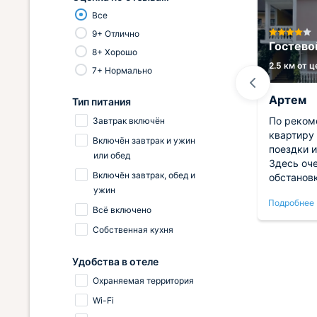
Все
Гостевой дом Место под
9+ Отлично
Солнцем
Гостево
8+ Хорошо
0.7 км от центра
2.5 км от 
7+ Нормально
Наталья
Артем
Тип питания
Вид на море круглосуточно Под
По реком
Завтрак включён
окнами нет кафе - потому только
квартиру
Включён завтрак и ужин
. Мы с
звуки моря и отдыхаюих, но так
поездки и
или обед
шину,
как то начало пляжа - то
Здесь оче
Включён завтрак, обед и
ой
отдыхающих не много
обстанов
ужин
ка и
полноцен
Подробнее
Подробнее
работы у
Всё включено
до
выспаться
Собственная кухня
бное,
ценно. В
интересн
Удобства в отеле
этот
отдыха б
охнуть
неожида
Охраняемая территория
Wi-Fi