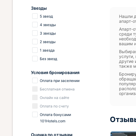
Звезды
Нашли д
5 звезд
апарт-о
4 звезды
Апарт-о
3 звезды
среди т
необход
2 звезды
вашим и
1 звезда
Выбирая
услуги,
Без звезд
другие 
также м
Условия бронирования
Брониру
обращай
Оплата при заселении
популяр
располо
Бесплатная отмена
организ
Онлайн на сайте
Оплата по счету
Оплата бонусами
Отзывы
101Hotels.com
Оценка по отзывам