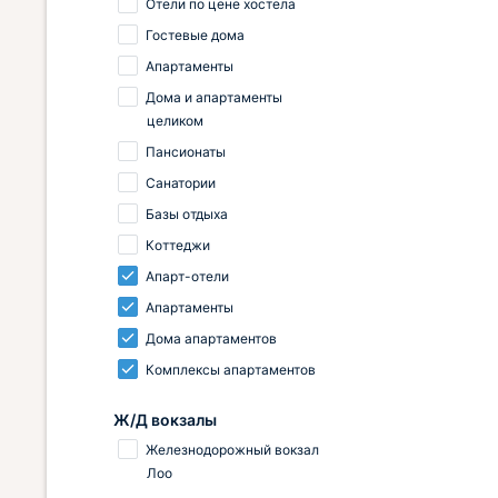
Отели по цене хостела
Гостевые дома
Апартаменты
Дома и апартаменты
целиком
Пансионаты
Санатории
Базы отдыха
Коттеджи
Апарт-отели
Апартаменты
Дома апартаментов
Комплексы апартаментов
Ж/Д вокзалы
Железнодорожный вокзал
Лоо