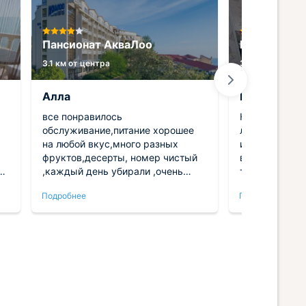
Пансионат АкваЛоо
Гостевой д
3.1 км от центра
3.1 км от центр
Алла
Юля
все понравилось
Классный гос
обслуживание,питание хорошее
локацией. В 
на любой вкус,много разных
и комфортног
фруктов,десерты, номер чистый
всё, что нуж
,каждый день убирали ,очень
техника и ме
понравился аквапарк ,много
состоянии. Н
Подробнее
Подробнее
разных бассейнов,сауна ,джвкузи
во время про
ша
заметили! Ре