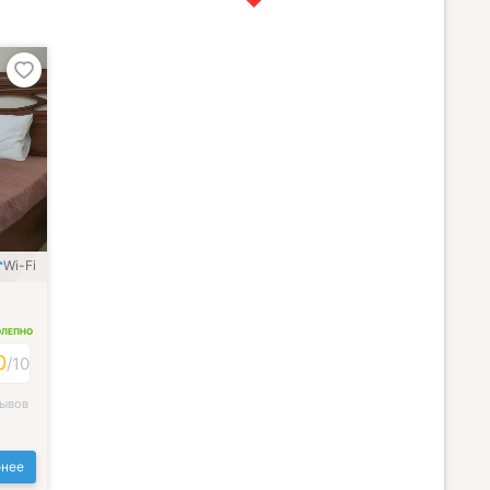
Wi-Fi
ОЛЕПНО
0
/
10
зывов
нее