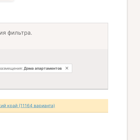
ия фильтра.
размещения:
Дома апартаментов
ий край (11164 варианта)