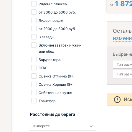
1 87
Рядом с пляжем
от
от
3000
до
5000
руб.
Лидер продаж
от
2000
до
3000
руб.
Осталь
3 звезды
измени
Включён завтрак и ужин
или обед
Выбранн
Бар/ресторан
Тип раз
СПА
Тип раз
Оценка Отлично (9+)
Оценка Хорошо (8+)
Собственная кухня
Иск
Трансфер
Расстояние до берега
выберите...