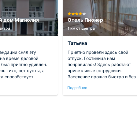
й дом Магнолия
Отель Пионер
центра
1 км от центра
Татьяна
ендации снял эту
Приятно провели здесь свой
 на время деловой
отпуск. Гостиница нам
 был приятно удивлён.
понравилась! Здесь работают
нь тихо, нет суеты, а
приветливые сотрудники.
ка способствует
Заселение прошло быстро и без
ному отдыху. После
накладок. Номер уютный, все
Подробнее
давалось хорошо
есть для комфорта. Постельное
, что для меня особенно
чистое, принадлежности для ду
 Лоо побывала впервые,
в наличии. Вид из окна просто
о, некоторые моменты
потрясающий!
ыли очень
нными.