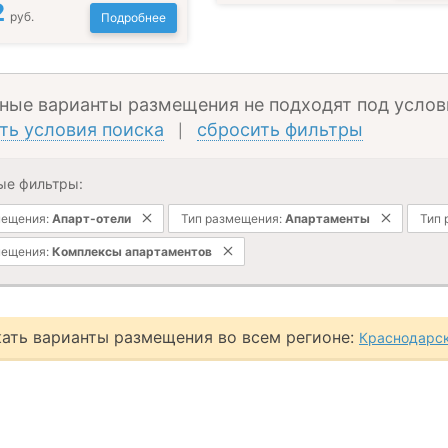
2
руб.
Подробнее
ные варианты размещения не подходят под услов
ть условия поиска
сбросить фильтры
|
ые фильтры:
мещения:
Апарт-отели
Тип размещения:
Апартаменты
Тип 
мещения:
Комплексы апартаментов
ать варианты размещения во всем регионе:
Краснодарск