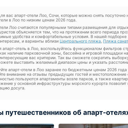
ля вас апарт-отели Лоо, Сочи, которые можно снять посуточно 
тели в Лоо по низким ценам 2026 года.
тели Лоо считаются популярными типами размещения для отдых
уристов объясняется тем, что на протяжении всего периода пр
имые удобства и комфортабельные условия. В нашей подборке
нтересам, и варианты вблизи
Центрального пляжа
,
Пляжа сана
 апарт-отель в Лоо, воспользуйтесь функционалом фильтров с
 как наличие парковочной зоны, бассейна и игровой площадки н
интересующие вас критерии. Так вы сможете сократить выборку
ожете выставить желаемый диапазон цены и указать расстояни
йте апарт-отели в Лоо заранее по бюджетным ценам 2026 года 
те внимание на отзывы предыдущих гостей и местоположение
ностью пользуются апартаменты возле парков, а также кварти
жение у основной инфраструктуры морского курорта позволит 
ацию досуга.
 путешественников об апарт-отелях