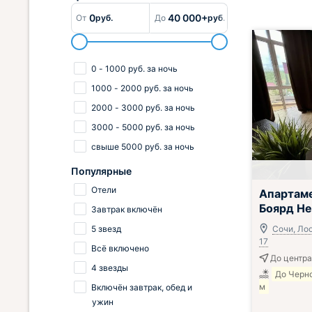
0
40 000+
От
руб.
До
руб.
0
-
1000
руб.
за ночь
1000
-
2000
руб.
за ночь
2000
-
3000
руб.
за ночь
3000
-
5000
руб.
за ночь
свыше
5000
руб.
за ночь
Популярные
Включён завтр
Отели
Апартам
Боярд Н
Завтрак включён
5 звезд
Сочи, Лоо,
17
Всё включено
До центра
4 звезды
До Черн
м
Включён завтрак, обед и
ужин