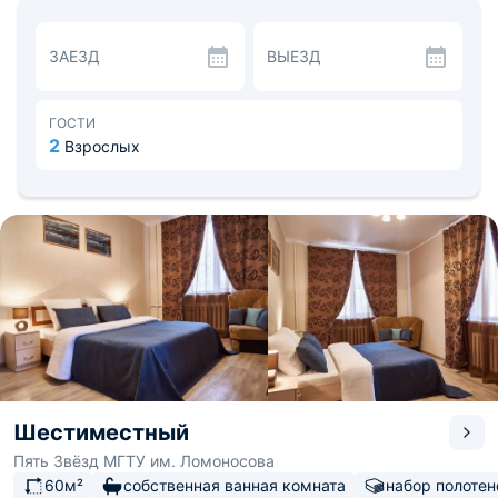
набор из халатов и полотенец, санузел.
Собственная кухня оснащена современным кухонным
гарнитуром, плитой, холодильником, электрическим
ЗАЕЗД
ВЫЕЗД
чайником и микроволновой печью, а так же
комфортной обеденной зоной.
Театр «Оперы и балета» находится в 600м от
апартаментов, сразу за ним «Театральный» сквер, в
ГОСТИ
700м расположена достопримечательность
2
Взрослых
Магнитогорска «Первый крупнопанельный
бескаркасный дом». До железнодорожного вокзала
«Магнитогорск» - 1,8км, автовокзала «ТК Локомотив» -
1,9км, а до аэропорта - 22,1км.
Шестиместный
Пять Звёзд МГТУ им. Ломоносова
60м²
собственная ванная комната
набор полотен