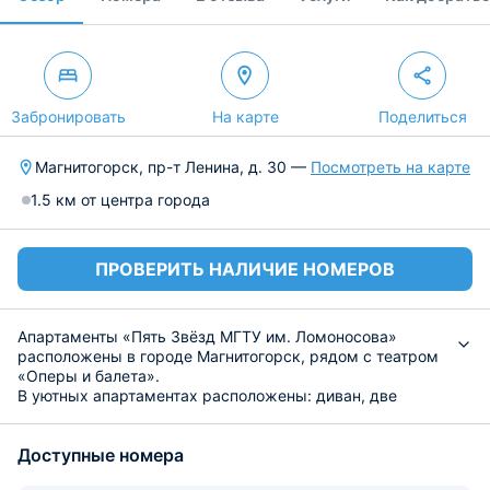
Забронировать
На карте
Поделиться
Магнитогорск, пр-т Ленина, д. 30 —
Посмотреть на карте
1.5 км от центра города
ПРОВЕРИТЬ НАЛИЧИЕ НОМЕРОВ
Апартаменты «Пять Звёзд МГТУ им. Ломоносова»
расположены в городе Магнитогорск, рядом с театром
«Оперы и балета».
В уютных апартаментах расположены: диван, две
больших кровати, плазменный телевизор с кабельным
ТВ, журнальный столик, прикроватные тумбочки, шкаф,
Доступные номера
собственная ванная комната, в которой есть
стиральная машина, фен, так же предоставляется