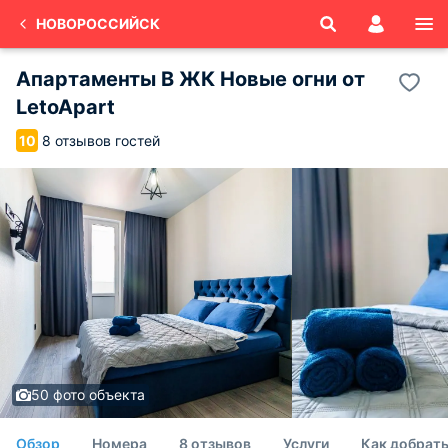
НОВОРОССИЙСК
Апартаменты В ЖК Новые огни от
LetoApart
8 отзывов гостей
10
50 фото объекта
Обзор
Номера
8 отзывов
Услуги
Как добрат