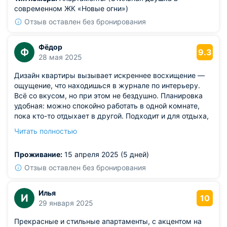
современном ЖК «Новые огни»)
Отзыв оставлен без бронирования
Фёдор
Ф
9.3
28 мая 2025
Дизайн квартиры вызывает искреннее восхищение —
ощущение, что находишься в журнале по интерьеру.
Всё со вкусом, но при этом не бездушно. Планировка
удобная: можно спокойно работать в одной комнате,
пока кто-то отдыхает в другой. Подходит и для отдыха,
и для командировок. Быстрый интернет — важная
Читать полностью
деталь, особенно когда нужно выйти на зум. До
набережной идти минут 10 — самое то для вечерней
Проживание:
15 апреля 2025 (5 дней)
прогулки. Кофемашина — приятный бонус!
Из недостатков: диван поскрипывал — в остальном всё
Отзыв оставлен без бронирования
было на высоте.
Илья
И
10
29 января 2025
Прекрасные и стильные апартаменты, с акцентом на