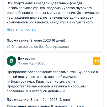
Эти апартаменты создали идеальный фон для
незабываемого отдыха, подарив чувство глубокого
расслабления с первых минут заселения. Эстетическое
наслаждение доставляет визуальное единство всех
компонентов обстановки, находиться внутри такого
помещения — истинное удовольствие. Отдельного
Читать полностью
упоминания заслуживает гигиеническая зона: её
техническое состояние близко к стерильному, что
Проживание:
9 июля 2026 (6 дней)
говорит о фанатичном внимании персонала к деталям
уборки. Обширный перечень предоставляемых
Отзыв оставлен без бронирования
сервисов и доступная поблизости вся необходимая
инфраструктура сделали пребывание максимально
Виктория
В
автономным и приятным. Теперь это мой эталон
10
9 сентября 2025
комфортного проживания, который я буду горячо
рекомендовать всем знакомым.
Прекрасное расположение апартаментов. Буквально в
пешей доступности есть вся необходимая
инфраструктура. Квартира чистая, уютная.
Предоставляемая мебель и техника в хорошем
состоянии! Мы остались довольны!
Проживание:
3 сентября 2025 (3 дня)
Тип номера:
Апартаменты (Стильная двушка в