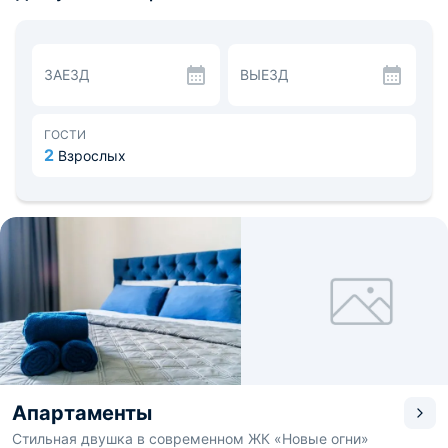
сантехнику, набор полотенец и фен. Есть лоджия с
видом на город и море.
Кухня оснащена гарнитуром, вторым телевизором,
электрической плитой и обеденным столом. В округе
ЗАЕЗД
ВЫЕЗД
большой выбор кафе и ресторанов быстрого питания.
На территории детская площадка. Гости могут посетить
«Дом офицеров», прогуляться по парку им. Ленина и
развлечься в парке аттракционов «Сказка-град».
ГОСТИ
Расстояние до аэропорта Витязево — 46,6 км, до
2
Взрослых
железнодорожного вокзала — 2,6 км.
Апартаменты
Стильная двушка в современном ЖК «Новые огни»