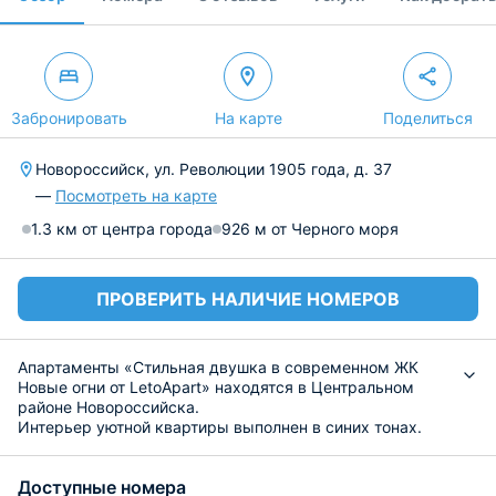
Забронировать
На карте
Поделиться
Новороссийск, ул. Революции 1905 года, д. 37
—
Посмотреть на карте
1.3 км от центра города
926 м от Черного моря
ПРОВЕРИТЬ НАЛИЧИЕ НОМЕРОВ
Апартаменты «Стильная двушка в современном ЖК
Новые огни от LetoApart» находятся в Центральном
районе Новороссийска.
Интерьер уютной квартиры выполнен в синих тонах.
Она обустроена двуспальной кроватью, диваном,
телевизором, Wi-Fi и шкафом для хранения вещей.
Доступные номера
Ванная комната включает в себя необходимую