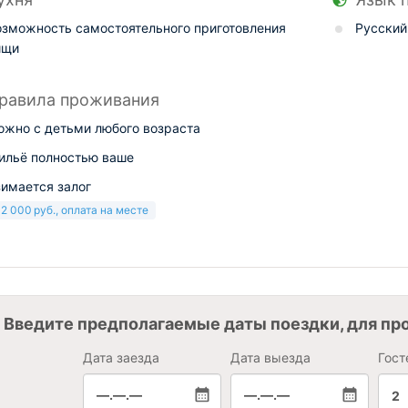
озможность самостоятельного приготовления
Русский
ищи
равила проживания
ожно с детьми любого возраста
ильё полностью ваше
зимается залог
+
2 000
руб.
, оплата на месте
Введите предполагаемые даты поездки, для пр
Дата заезда
Дата выезда
Гост
—.—.—
—.—.—
2