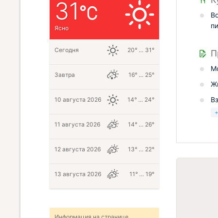
31
В
п
Ясно
Сегодня
20° … 31°
П
М
Завтра
16° … 25°
Ж
В
10 августа 2026
14° … 24°
11 августа 2026
14° … 26°
12 августа 2026
13° … 22°
13 августа 2026
11° … 19°
Информация на странице