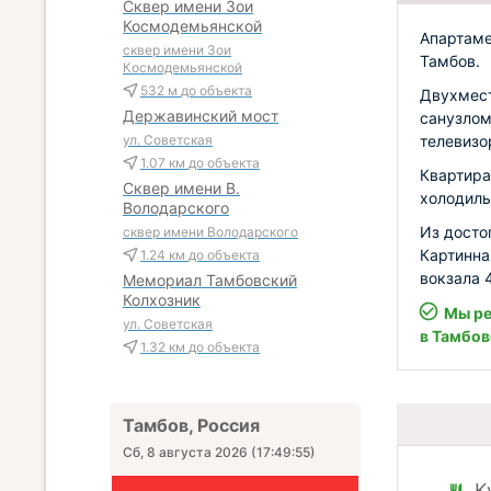
Сквер имени Зои
Космодемьянской
Апартаме
сквер имени Зои
Тамбов.
Космодемьянской
532 м
до объекта
Двухмест
Державинский мост
санузлом
телевизо
ул. Советская
1.07 км
до объекта
Квартира
Сквер имени В.
холодиль
Володарского
Из досто
сквер имени Володарского
Картинна
1.24 км
до объекта
вокзала 
Мемориал Тамбовский
Колхозник
Мы ре
ул. Советская
в Тамбов
1.32 км
до объекта
Тамбов, Россия
Сб, 8 августа 2026
(
17:49:56
)
К