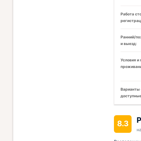
Работа ст
регистрац
Ранний/по
и выезд:
Условия и
проживани
Варианты 
доступные
Р
8.3
н