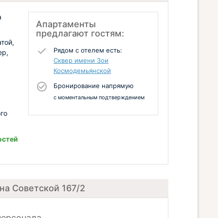
а
Апартаменты
предлагают гостям:
той,
Рядом с отелем есть:
ер,
Сквер имени Зои
Космодемьянской
Бронирование напрямую
с моментальным подтверждением
го
остей
на Советской 167/2
персонала