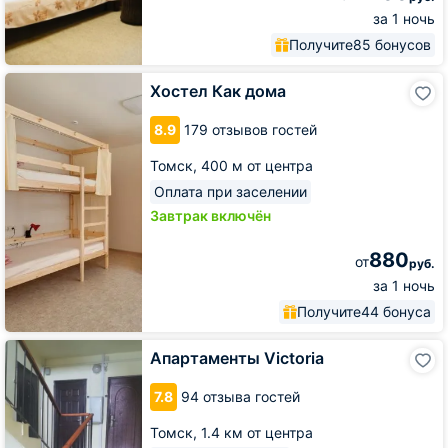
за 1 ночь
Получите
85 бонусов
Хостел
Хостел Как дома
Как
дома
8.9
179 отзывов гостей
Томск,
400 м от центра
Оплата при заселении
Завтрак включён
880
от
руб.
за 1 ночь
Получите
44 бонуса
Апартаменты
Апартаменты Victoria
Victoria
7.8
94 отзыва гостей
Томск,
1.4 км от центра