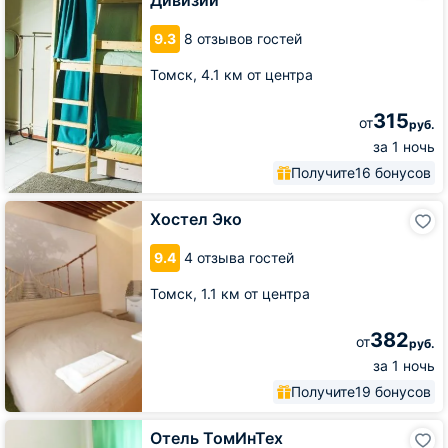
Дивизии
на
19
9.3
8 отзывов гостей
Гвардейской
Дивизии
Томск,
4.1 км от центра
315
от
руб.
за 1 ночь
Получите
16 бонусов
Хостел
Хостел Эко
Эко
9.4
4 отзыва гостей
Томск,
1.1 км от центра
382
от
руб.
за 1 ночь
Получите
19 бонусов
Отель
Отель ТомИнТех
ТомИнТех