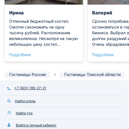
Ирина
Валерий
Отличный бюджетный хостел.
Срочно потребова
Смогли сэкономить не одну
остановиться в го
тысячу рублей. Расположение
бизнеса. Выбрал э
великолепное. Несмотря на такую
долгих раздумий и
небольшую цену хостел
Очень обрадовал
поддерживается в идеальном
стоимость прожив
Подробнее
Подробнее
порядке, персонал тут
сохранении высок
приветливый, а постельное белье
комфорта. Уровен
чистое.
номеров выше вся
работает исправн
Гостиницы России
Гостиницы Томской области
всяких ожиданий,
крайне любезен. Н
+7 (923) 785-27-21
процессе прожива
возникло, зато оч
Найти отель
уютный лобби-бар
кофе.
Найти тур
Войти в личный кабинет