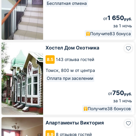
Бесплатная отмена
1 650
от
руб.
за 1 ночь
Получите
83 бонуса
Хостел
Хостел Дом Охотника
Дом
Охотника
8.5
143 отзыва гостей
Томск,
800 м от центра
Оплата при заселении
750
от
руб.
за 1 ночь
Получите
38 бонусов
Апартаменты
Апартаменты Виктория
Виктория
8.9
8 отзывов гостей