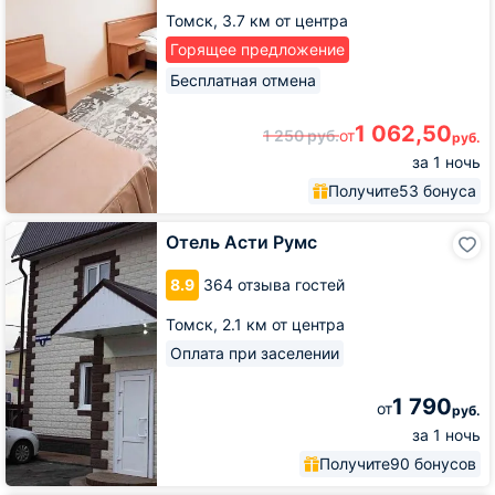
Томск,
3.7 км от центра
Горящее предложение
Бесплатная отмена
1 062,50
1 250
руб.
от
руб.
за 1 ночь
Получите
53 бонуса
Отель
Отель Асти Румс
Асти
Румс
8.9
364 отзыва гостей
Томск,
2.1 км от центра
Оплата при заселении
1 790
от
руб.
за 1 ночь
Получите
90 бонусов