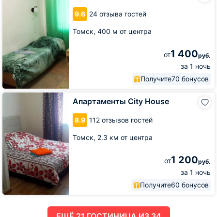
9.6
24 отзыва гостей
Томск,
400 м от центра
1 400
от
руб.
за 1 ночь
Получите
70 бонусов
Апартаменты
Апартаменты City House
City
House
8.9
112 отзывов гостей
Томск,
2.3 км от центра
1 200
от
руб.
за 1 ночь
Получите
60 бонусов
ЕЩË 21 ГОСТИНИЦА ИЗ 34