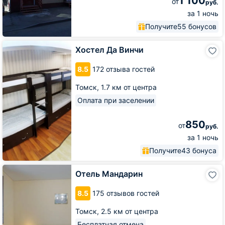
1 100
от
руб.
за 1 ночь
Получите
55 бонусов
Хостел
Хостел Да Винчи
Да
Винчи
8.5
172 отзыва гостей
Томск,
1.7 км от центра
Оплата при заселении
850
от
руб.
за 1 ночь
Получите
43 бонуса
Отель
Отель Мандарин
Мандарин
8.5
175 отзывов гостей
Томск,
2.5 км от центра
Бесплатная отмена