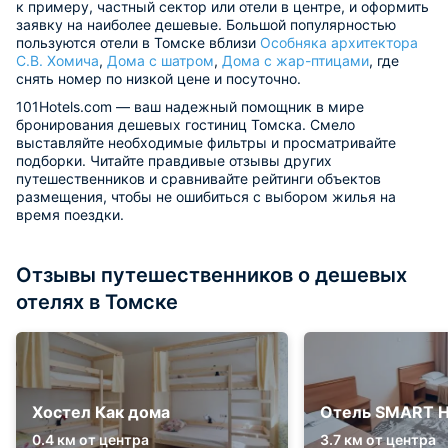
к примеру, частный сектор или отели в центре, и оформить
заявку на наиболее дешевые. Большой популярностью
пользуются отели в Томске вблизи
Особняка архитектора
С.В. Хомича
,
Дома с шатром
,
Дома с жар-птицами
, где
снять номер по низкой цене и посуточно.
101Hotels.com — ваш надежный помощник в мире
бронирования дешевых гостиниц Томска. Смело
выставляйте необходимые фильтры и просматривайте
подборки. Читайте правдивые отзывы других
путешественников и сравнивайте рейтинги объектов
размещения, чтобы не ошибиться с выбором жилья на
время поездки.
Отзывы путешественников о дешевых
отелях в Томске
Хостел Как дома
Отель SMART H
0.4 км от центра
3.7 км от центра