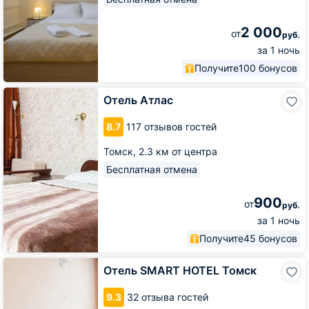
2 000
от
руб.
за 1 ночь
Получите
100 бонусов
Отель
Отель Атлас
Атлас
8.7
117 отзывов гостей
Томск,
2.3 км от центра
Бесплатная отмена
900
от
руб.
за 1 ночь
Получите
45 бонусов
Отель
Отель SMART HOTEL Томск
SMART
HOTEL
9.3
32 отзыва гостей
Томск