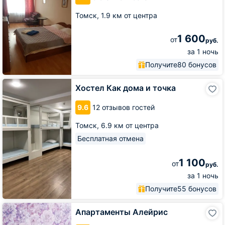
Томск,
1.9 км от центра
1 600
от
руб.
за 1 ночь
Получите
80 бонусов
Хостел
Хостел Как дома и точка
Как
дома
9.6
12 отзывов гостей
и
точка
Томск,
6.9 км от центра
Бесплатная отмена
1 100
от
руб.
за 1 ночь
Получите
55 бонусов
Апартаменты
Апартаменты Алейрис
Алейрис