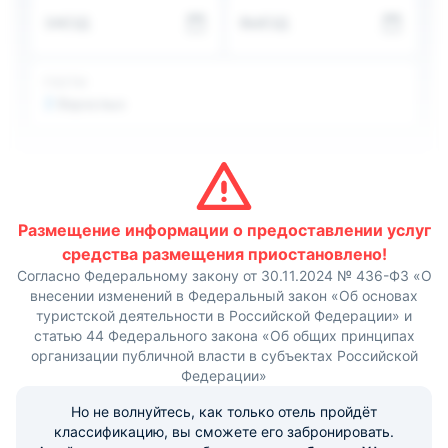
обеденной зоне располагаются стол и стулья,
ЗАЕЗД
ВЫЕЗД
телевизор. Дополнительные спальные места на
раскладных диванах и раскладушках.
В числе услуг — парковка, круглосуточная стойка
регистрации, допускается размещение домашних
ГОСТИ
животных, доставка продуктов, трансфер, прачечная.
2
Взрослых
Приготовить еду гости могут самостоятельно, а также
заказать. В распоряжении постояльцев: баня с парной,
волейбольная площадка, настольный теннис, мангал и
инвентарь, караоке. В банкетном зале проводятся
корпоративные праздники и свадьбы, юбилеи и
фуршеты, конференции и семинары.
Предоставляются обслуживающий персонал:
Размещение информации о предоставлении услуг
официанты, повара, бармены. Праздничное
средства размещения приостановлено!
декорирование помещений, аренда шатров и беседок.
Согласно Федеральному закону от 30.11.2024 № 436-ФЗ «О
Также посетителям предлагается кальян, катание на
внесении изменений в Федеральный закон «Об основах
лошадях, ловля рыбы. Любое Ваше мероприятие
туристской деятельности в Российской Федерации» и
пройдет на высшем уровне, на память останутся не
только приятные впечатления, но и яркие и красивые
статью 44 Федерального закона «Об общих принципах
фото. До аэропорта 8,7 км пути, до жд вокзала 28,6 км.
организации публичной власти в субъектах Российской
Федерации»
Но не волнуйтесь, как только отель пройдёт
классификацию, вы сможете его забронировать.