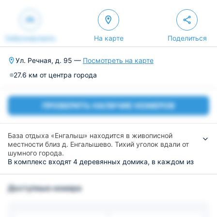
Забронировать
На карте
Поделиться
Ул. Речная, д. 95 —
Посмотреть на карте
27.6 км от центра города
ПРОВЕРИТЬ НАЛИЧИЕ НОМЕРОВ
База отдыха «Енгалыш» находится в живописной
местности близ д. Енгалышево. Тихий уголок вдали от
шумного города.
В комплекс входят 4 деревянных домика, в каждом из
которых имеются: спальни с широкими кроватями,
гостиные и кухни с посудой и техникой (холодильник,
Доступные номера
СВЧ печь, плитка, чайник, столовые приборы,
морозилка). Санузлы с душевыми кабинками, с
необходимыми туалетными принадлежностями. Чистое
постельное бельё и полотенца будут в комнатах. В