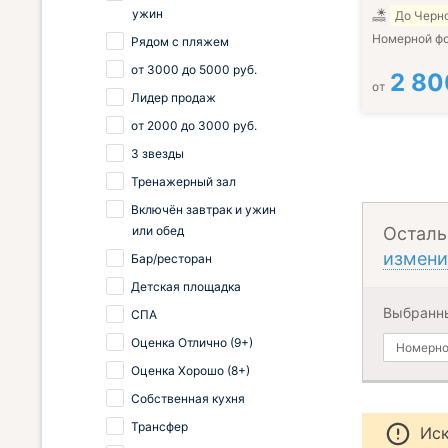
ужин
До Черно
Номерной ф
Рядом с пляжем
от
3000
до
5000
руб.
2 80
от
Лидер продаж
от
2000
до
3000
руб.
3 звезды
Тренажерный зал
Включён завтрак и ужин
или обед
Осталь
измени
Бар/ресторан
Детская площадка
Выбранн
СПА
Оценка Отлично (9+)
Номерно
Оценка Хорошо (8+)
Собственная кухня
Трансфер
Иск