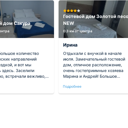
Гостевой дом Золотой пес
й дом Сакура
NEW
центра
0.3 км от центра
Ирина
большое количество
Отдыхали с внучкой в начале
еских направлений
июля. Замечательный гостевой
здкой, и вот мы
дом, отличное расположение,
 здесь. Заселили
очень гостеприимные хозяева
но, встречали вежливо,
Марина и Андрей! Большое
ство внутри прекрасно
спасибо Вам за качественный
Подробнее
. Удобства
отдых! Чистые, уютные номера,
дные, чувствуешь себя
белоснежное белье и полотенца,
ома. Расположенность
вкусные и сытные завтраки,
 никаких проблем с
цветущий, утопающий в зелени
тировкой.
двор, и конечно же великолепн
бассейн! Хозяева вкладывают в
свой отель не только средства, 
и душу, а это очень важно при