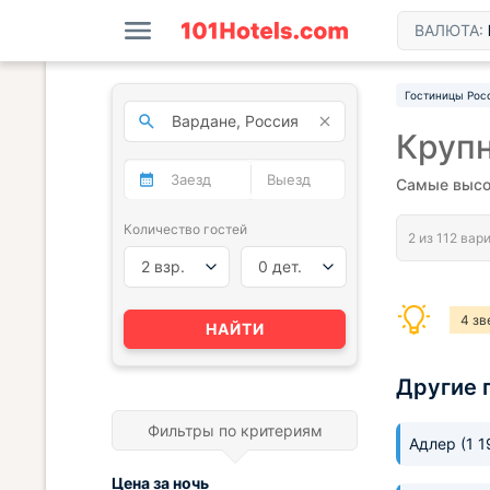
ВАЛЮТА:
Гостиницы Рос
Круп
Самые высок
Количество гостей
2 взр.
0 дет.
4 зв
НАЙТИ
Другие 
Фильтры по критериям
Адлер
(1 
Цена за
ночь