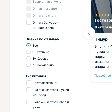
Бесплатная отмена
Онлайн на сайте
Гостевой дом Отдых у
Оплата по счету
Рузаны
Гостево
Оплата бонусами
0.6 км от центра
0.7 км от 
101Hotels.com
Полина
Тимур
Оценка по отзывам
Все
етной
Приезжали на отдых. Гостевой
Изучили 
щались
дом нас привлек расположением
туристич
9+ Отлично
 на
и положительными отзывами.
перед пое
8+ Хорошо
Локация действительно
оказались
7+ Нормально
ое ,
потрясающая: море и пляж в
оператив
ется
пешей доступности. Номер
простран
Подробнее
Подробнее
Тип питания
чистый, комфортабельный. Всё
устроено
овать,
понравилось, рекомендуем!
превосхо
Завтрак включён
л.
словно д
Включён завтрак и ужин
отличная,
или обед
транспор
Включён завтрак, обед и
ужин