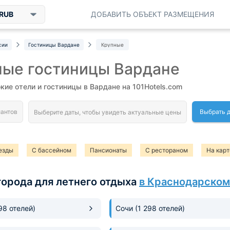
RUB
ДОБАВИТЬ ОБЪЕКТ РАЗМЕЩЕНИЯ
сии
Гостиницы Вардане
Крупные
ные гостиницы Вардане
ие отели и гостиницы в Вардане на 101Hotels.com
Выбрать 
езды
С бассейном
Пансионаты
С рестораном
На карт
города для летнего отдыха
в Краснодарском
198 отелей)
Сочи
(1 298 отелей)