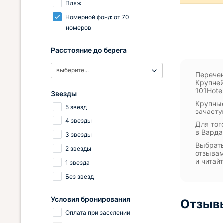
Пляж
Номерной фонд: от 70
номеров
Расстояние до берега
выберите...
Перечен
Крупней
101Hote
Звезды
Крупные
5 звезд
зачасту
4 звезды
Для тог
в Варда
3 звезды
Выбрать
2 звезды
отзывам
и читай
1 звезда
Без звезд
Условия бронирования
Отзывы
Оплата при заселении