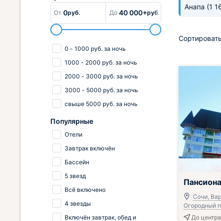
Анапа
(1 1
0
40 000+
От
руб.
До
руб.
Сортировать
0
-
1000
руб.
за ночь
1000
-
2000
руб.
за ночь
2000
-
3000
руб.
за ночь
3000
-
5000
руб.
за ночь
свыше
5000
руб.
за ночь
Популярные
Отели
Завтрак включён
Бассейн
5 звезд
Всё включено
Пансион
Всё включено
Сочи, Ва
4 звезды
Огородный пе
Включён завтрак, обед и
До центра