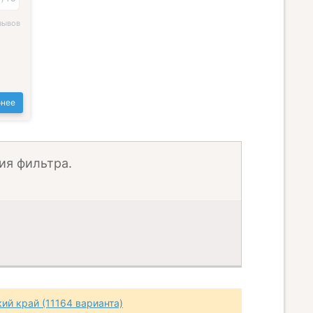
зывов
нее
ия фильтра.
ий край (11164 варианта)