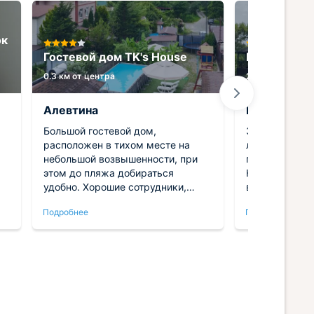
ок
Гостевой дом TK's House
Гостевой д
0.3 км от центра
2.1 км от центр
Алевтина
Борис
Большой гостевой дом,
Здание соору
расположен в тихом месте на
любовью. До
небольшой возвышенности, при
приветствуют 
этом до пляжа добираться
Неподалеку н
удобно. Хорошие сотрудники,
великолепная
очень внимательные. В номере
воздух. Хоче
Подробнее
Подробнее
комфортно, больше всего радует,
сюда снова и 
что отдых в таком чудесном
конечно, пре
место получается очень
Здесь найдут
выгодным!
каждого. Сер
ый
внимание и за
но