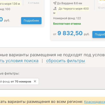
4 отзыва
До Вардане 8.6 км
го моря 136 м
10 от
До Черного моря 400
онд:
100
м
0
Номерной фонд:
122
руб.
Подробнее
Бесплатная отмена
9 832,50
от
руб.
Подроб
ные варианты размещения не подходят под услов
ть условия поиска
сбросить фильтры
|
ые фильтры:
й фонд:
от 70 номеров
ать варианты размещения во всем регионе:
Краснодарск