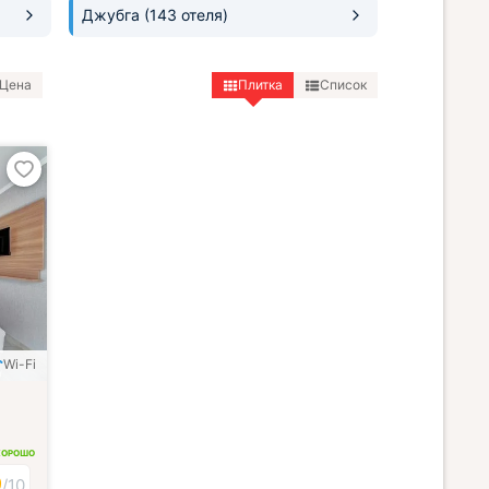
Джубга
(143 отеля)
Цена
Плитка
Список
Wi-Fi
ХОРОШО
9
/
10