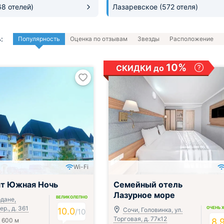
68 отелей)
Лазаревское
(572 отеля)
:
Популярность
Оценка по отзывам
Звезды
Расположение
10%
СКИДКИ до
Wi-Fi
; Всё включено
ат Южная Ночь
Семейный отель
Лазурное море
ВЕЛИКОЛЕПНО
рдане,
р., д. 361
ОЧЕНЬ 
10.0
Сочи, Головинка, ул.
/
10
Торговая, д. 77к12
 600 м
8.