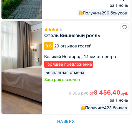
за 1 ночь
Получите
296 бонусов
Отель
Вишневый
рояль
Отель Вишневый рояль
9.6
29 отзывов гостей
Великий Новгород,
1.1 км от центра
Горящее предложение
Бесплатная отмена
Завтрак включён
8 456,40
9 396
руб.
от
руб.
за 1 ночь
Получите
423 бонуса
НАВЕРХ