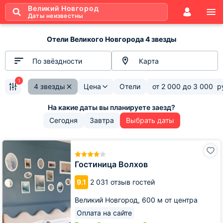
Великий Новгород
Даты неизвестны
Отели Великого Новгорода 4 звезды
По звёздности
Карта
1
4 звезды
Цена
Отели
от
2 000
до
3 000
р
Сегодня
Завтра
Выбрать даты
Гостиница
Волхов
Гостиница Волхов
9.1
2 031 отзыв гостей
Великий Новгород,
600 м от центра
Оплата на сайте