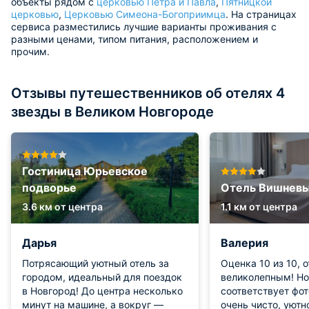
объекты рядом с
церковью Петра и Павла
,
Пятницкой
церковью
,
Церковью Симеона-Богоприимца
. На страницах
сервиса разместились лучшие варианты проживания с
разными ценами, типом питания, расположением и
прочим.
Отзывы путешественников об отелях 4
звезды в Великом Новгороде
Гостиница Юрьевское
подворье
Отель Вишневы
3.6 км от центра
1.1 км от центра
Дарья
Валерия
Потрясающий уютный отель за
Оценка 10 из 10, 
городом, идеальный для поездок
великолепным! Н
в Новгород! До центра несколько
соответствует фо
минут на машине, а вокруг —
очень чисто, уютн