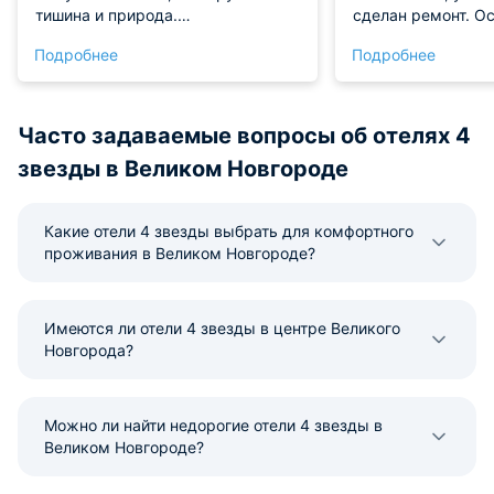
тишина и природа.
сделан ремонт. О
Останавливались ради музея
порадовал классн
Подробнее
Подробнее
"Витославлицы" через дорогу, но
отдыха. Располож
отель влюбил в себя: тут есть
— рядом вокзал, 
парк, мини-зоопарк, баня,
места, где можно 
классный ресторан и сыроварня.
есть всё, что нуж
Часто задаваемые вопросы об отелях 4
Экскурсия туда очень
комфорта. Отдель
звезды в Великом Новгороде
понравилась. Сыры вкусные и
администраторам 
качественные. Теперь будем
следующий отпуск
бронировать только это место!
вам!
Какие отели 4 звезды выбрать для комфортного
проживания в Великом Новгороде?
Имеются ли отели 4 звезды в центре Великого
Новгорода?
Можно ли найти недорогие отели 4 звезды в
Великом Новгороде?