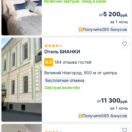
Включён завтрак, обед и ужин
5 200
от
руб.
за 1 ночь
Получите
260 бонусов
Отель
БИАНКИ
Отель БИАНКИ
9.6
184 отзыва гостей
Великий Новгород,
900 м от центра
Бесплатная отмена
Завтрак включён
11 300
от
руб.
за 1 ночь
Получите
565 бонусов
Отель
Palazzo