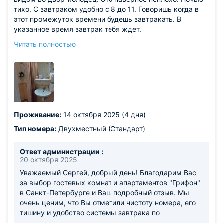
тихо. С завтраком удобно с 8 до 11. Говоришь когда в
этот промежуток времени будешь завтракать. В
указанное время завтрак тебя ждет.
Из недостатков: гостиница на 4 и 5 этажах. Лифта нет.
Читать полностью
За окном +4 +6. Батареи комнатной температуры. Но
кондиционер работает на обогрев. Не мерзли.
Предложенные одноразовые домашние тапочки только
на полступни. На завтрак типа шведский стол, но все по
счету. Сосиски лежат все вместе но по две на
человека. Печеньки тоже по две. Три яблочка
маленьких величиной с грецкий орех, на всех. На
Проживание:
14 октября 2025 (4 дня)
раздаче сотрудник зорко следит чтобы лишнего не
съели. Колбаски три с половиной колесика и сыру
Тип номера:
Двухместный (Стандарт)
кусочков не больше чем колбаски. Глядя на все это
изобилие лишний кусок в горло не лезет. Овсянка
Ответ администрации :
ужасна. на воде с легкой добавкой молока чтоб
20 октября 2025
закрасить беленьким. Зерна не разваренные отдельно,
Уважаемый Сергей, добрый день! Благодарим Вас
водомолоко отдельно. И зачем-то сыпят в кашу сахар.
за выбор гостевых комнат и апартаментов "Грифон"
Чайника в номере нет, есть на кухне , а вот за пакетик
в Санкт-Петербурге и Ваш подробный отзыв. Мы
чая вне завтрака нужно заплатить 100 руб. Кулера нет.
очень ценим, что Вы отметили чистоту номера, его
Есть маленький графинчик с , вероятнее всего,
тишину и удобство системы завтрака по
отфильтрованной водой.
предварительному заказу. Особенно важны для нас