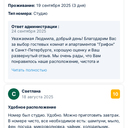
несмотря на эти недочеты, тишина и уют номера
Проживание:
19 сентября 2025 (3 дня)
оставили у Вас в целом приятные впечатления от
поездки в наш прекрасный город. Будем рады
Тип номера:
Студио
увидеть Вас снова! С уважением и наилучшими
пожеланиями, управляющая Ожельская К.В.
Ответ администрации :
24 сентября 2025
Уважаемая Людмила, добрый день! Благодарим Вас
за выбор гостевых комнат и апартаментов "Грифон"
в Санкт-Петербурге, хорошую оценку и Ваш
развернутый отзыв. Мы очень рады, что Вам
понравилось наше расположение, чистота и
оснащение номера. Что касается замечаний, мы
Читать полностью
благодарим Вас за обратную связь - она помогает
нам становиться лучше. Для удобства наших гостей
во всех студиях и апартаментах предусмотрен
фильтр-кувшин для очистки воды. Фильтры
Светлана
С
10
меняются своевременно в соответствии с
18 августа 2025
рекомендациями производителя. Это позволяет
Удобное расположение
иметь постоянный доступ к чистой питьевой воде.
Приносим свои извинения за неудобства, связанные
Номер был студио. Удобно. Можно приготовить завтрак.
с комарами. Для комфортного пребывания во всех
В номере чисто, все необходимое есть: шампуни, мыло,
номерах имеется фумигатор с пластинами. Если бы
фен, посуда, микроволновка, чайник, холодильник.