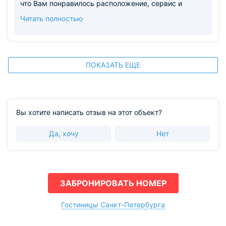
что Вам понравилось расположение, сервис и
атмосфера — для нас это лучшая награда. Отдельно
Читать полностью
благодарим за добрые слова в адрес персонала: мы
действительно стараемся создавать для гостей
комфорт и уют, и такие истории, как находка и
возвращение сережки, лишь подтверждают наше
внимание к деталям. Рады, что Вы уезжаете с
ПОКАЗАТЬ ЕЩЕ
приятными впечатлениями. Будем ждать новых
встреч! С уважением и наилучшими пожеланиями,
управляющая Ожельская Кристина
Вы хотите написать отзыв на этот объект?
Да, хочу
Нет
ЗАБРОНИРОВАТЬ НОМЕР
Гостиницы Санкт-Петербурга