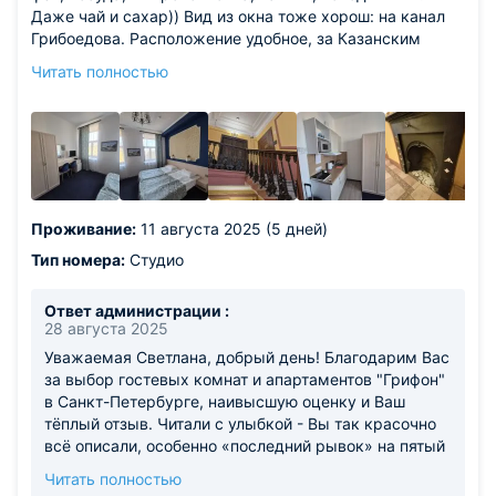
Вы обратились на ресепшн, мы бы предоставили
Даже чай и сахар)) Вид из окна тоже хорош: на канал
Вам еще один фумигатор)) Мы надеемся, что,
Грибоедова. Расположение удобное, за Казанским
несмотря на эти небольшие недочеты, у Вас
Собором, близко ко всем достопримечательностям
Читать полностью
остались приятные впечатления от отдыха, и будем
Из недостатков: без лифта на 5 этаж))Но дом
рады видеть Вас снова! С уважением и наилучшими
старинный, откуда лифт. Уходили с утра и
пожеланиями, управляющая Ожельская К.В.
возвращались без ног. И последний рывок: подняться
на 5 этаж)))
Проживание:
11 августа 2025 (5 дней)
Тип номера:
Студио
Ответ администрации :
28 августа 2025
Уважаемая Светлана, добрый день! Благодарим Вас
за выбор гостевых комнат и апартаментов "Грифон"
в Санкт-Петербурге, наивысшую оценку и Ваш
тёплый отзыв. Читали с улыбкой - Вы так красочно
всё описали, особенно «последний рывок» на пятый
этаж :) Мы очень рады, что Вам понравилась
Читать полностью
студия, её оснащение и, конечно же, потрясающий