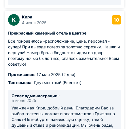
вид на канал Грибоедова - это наша гордость! Да,
пятый этаж в старинном доме - это наша небольшая
особенность, которая, к сожалению, не подвластна
Кира
К
10
нам. Спасибо, что отнеслись к этому с юмором и
4 июня 2025
пониманием! Надеемся, что яркие впечатления от
Прекрасный камерный отель в центре
города с лихвой компенсировали этот момент. Ждём
Вас в гости снова! С уважением и наилучшими
Все понравилось -расположение, цена, персонал -
пожеланиями, управляющая Ожельская К.В.
супер! При выезде потеряла золотую сережку. Нашли и
вернули! Номер брала бюджет с видом во двор -
поэтому ночью было тихо, спалось замечательно! Всем
советую!
Проживание:
17 мая 2025 (2 дня)
Тип номера:
Двухместный (Бюджет)
Ответ администрации :
5 июня 2025
Уважаемая Кира, добрый день! Благодарим Вас за
выбор гостевых комнат и апартаментов «Грифон» в
Санкт-Петербурге, наивысшую оценку, такой
душевный отзыв и рекомендации. Мы очень рады,