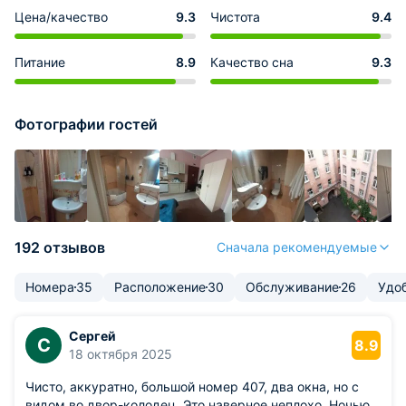
Цена/качество
9.3
Чистота
9.4
Питание
8.9
Качество сна
9.3
Фотографии гостей
192 отзывов
Сначала рекомендуемые
Номера
35
Расположение
30
Обслуживание
26
Удо
Сергей
С
8.9
18 октября 2025
Чисто, аккуратно, большой номер 407, два окна, но с
видом во двор-колодец. Это наверное неплохо. Ночью