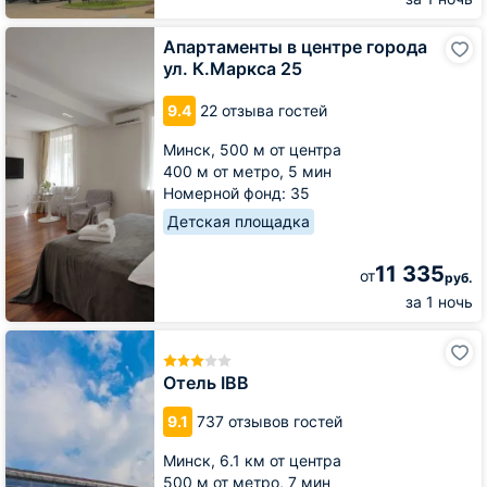
Апартаменты
Апартаменты в центре города
в
ул. К.Маркса 25
центре
города
9.4
22 отзыва гостей
ул.
К.Маркса
Минск,
500 м от центра
25
400 м от метро,
5 мин
Номерной фонд: 35
Детская площадка
11 335
от
руб.
за 1 ночь
Отель
IBB
Отель IBB
9.1
737 отзывов гостей
Минск,
6.1 км от центра
500 м от метро,
7 мин