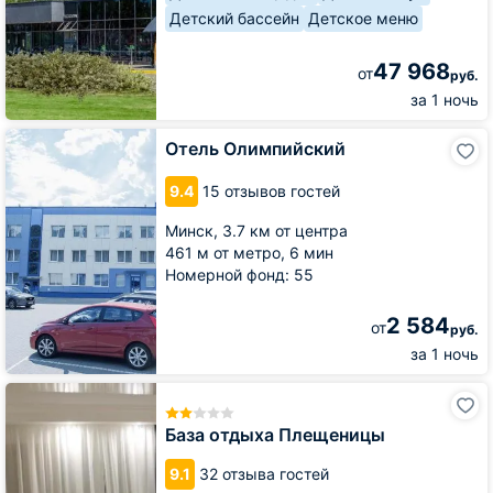
Детский бассейн
Детское меню
47 968
от
руб.
за 1 ночь
Отель
Отель Олимпийский
Олимпийский
9.4
15 отзывов гостей
Минск,
3.7 км от центра
461 м от метро,
6 мин
Номерной фонд: 55
2 584
от
руб.
за 1 ночь
База
отдыха
Плещеницы
База отдыха Плещеницы
9.1
32 отзыва гостей