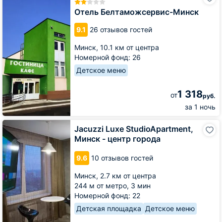
Белтаможсервис-
Минск
Отель Белтаможсервис-Минск
9.1
26 отзывов гостей
Минск,
10.1 км от центра
Номерной фонд: 26
Детское меню
1 318
от
руб.
за 1 ночь
Jacuzzi
Jacuzzi Luxe StudioApartment,
Luxe
Минск - центр города
StudioApartment,
Минск
9.6
10 отзывов гостей
-
центр
Минск,
2.7 км от центра
города
244 м от метро,
3 мин
Номерной фонд: 22
Детская площадка
Детское меню