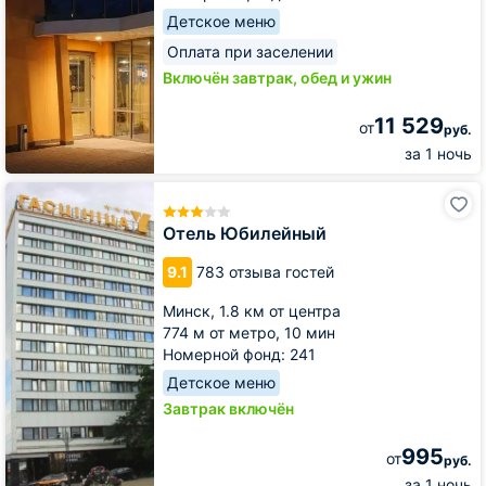
Детское меню
Оплата при заселении
Включён завтрак, обед и ужин
11 529
от
руб.
за 1 ночь
Отель
Юбилейный
Отель Юбилейный
9.1
783 отзыва гостей
Минск,
1.8 км от центра
774 м от метро,
10 мин
Номерной фонд: 241
Детское меню
Завтрак включён
995
от
руб.
за 1 ночь