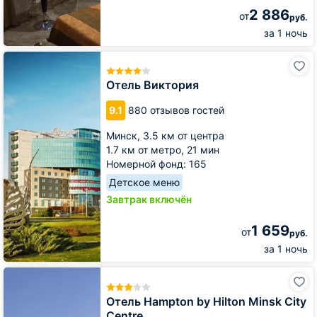
2 886
от
руб.
за 1 ночь
Отель
Виктория
Отель Виктория
9.1
880 отзывов гостей
Минск,
3.5 км от центра
1.7 км от метро,
21 мин
Номерной фонд: 165
Детское меню
Завтрак включён
1 659
от
руб.
за 1 ночь
Отель
Hampton
by
Отель Hampton by Hilton Minsk City
Hilton
Centre