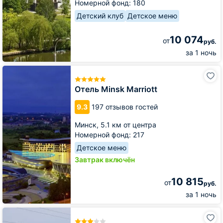
Номерной фонд: 180
Детский клуб
Детское меню
10 074
от
руб.
за 1 ночь
Отель
Minsk
Marriott
Отель Minsk Marriott
9.3
197 отзывов гостей
Минск,
5.1 км от центра
Номерной фонд: 217
Детское меню
Завтрак включён
10 815
от
руб.
за 1 ночь
Отель
Арена