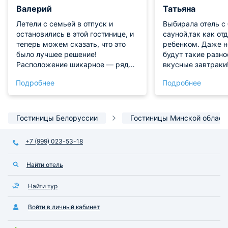
Валерий
Татьяна
Летели с семьей в отпуск и
Выбирала отель с
остановились в этой гостинице, и
сауной,так как от
теперь можем сказать, что это
ребенком. Даже н
было лучшее решение!
будут такие разн
Расположение шикарное — рядом
вкусные завтраки!
с главными
в номере, в отеле 
Подробнее
Подробнее
достопримечательностями.
спа ! Доброжелат
Номер был просторным с
персонал! Очень р
комфортной кроватью,
выбрала именно эт
многофункциональным
Спасибо вам !
Гостиницы Белоруссии
Гостиницы Минской област
холодильником, СВЧ,
кондиционером. Мы особенно
+7 (999) 023-53-18
ценили наличие кухни, что
позволило нам готовить
Найти отель
некоторые собственные блюда.
Персонал приносил нам завтрак в
номер, что стало нашим
Найти тур
маленьким утренним ритуалом.
Рекомендуем всем, кто
Войти в личный кабинет
планирует отдых в этом городе!