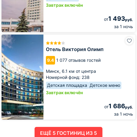
Завтрак включён
1 493
от
руб.
за 1 ночь
Отель
Виктория
Олимп
Отель Виктория Олимп
9.4
1 077 отзывов гостей
Минск,
6.1 км от центра
Номерной фонд: 238
Детская площадка
Детское меню
Завтрак включён
1 686
от
руб.
за 1 ночь
ЕЩË 5 ГОСТИНИЦ ИЗ 5