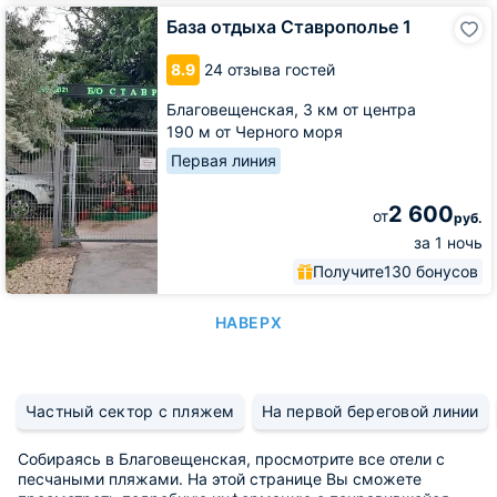
База
База отдыха Ставрополье 1
отдыха
Ставрополье
8.9
24 отзыва гостей
1
Благовещенская,
3 км от центра
190 м от Черного моря
Первая линия
2 600
от
руб.
за 1 ночь
Получите
130 бонусов
НАВЕРХ
Частный сектор с пляжем
На первой береговой линии
Собираясь в Благовещенская, просмотрите все отели с
песчаными пляжами. На этой странице Вы сможете