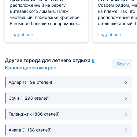
расположенный на берегу
Совсем рядом, ме
Витязевского лимана. Пляж
на пляже. Так что 
чистейший, побережье красивое.
расположению всё
В номере большие панорамные
отель шикарный. 
окна, открывающие изумительные
мере, раньше мы 
Подробнее
Подробнее
виды! Современное оснащение
местах попроще. 
номера дает возможность
номер со всеми уд
отдыхать с комфортом. Конечно
территории есть в
же, мы рекомендуем такой
угодно. Даже тре
Другие города для летнего отдыха
в
вариант.
для регулярных з
Все
Краснодарском крае
Адлер
(1 198 отелей)
Сочи
(1 298 отелей)
Геленджик
(886 отелей)
Анапа
(1 168 отелей)