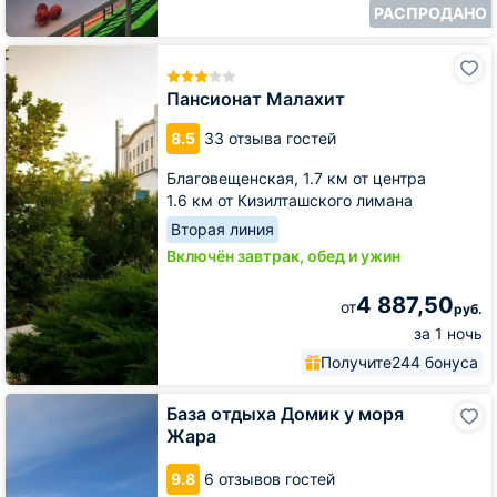
РАСПРОДАНО
Пансионат
Малахит
Пансионат Малахит
8.5
33 отзыва гостей
Благовещенская,
1.7 км от центра
1.6 км от Кизилташского лимана
Вторая линия
Включён завтрак, обед и ужин
4 887,50
от
руб.
за 1 ночь
Получите
244 бонуса
База
База отдыха Домик у моря
отдыха
Жара
Домик
у
9.8
6 отзывов гостей
моря