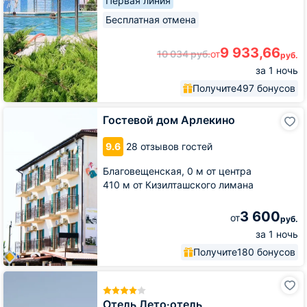
Первая линия
Бесплатная отмена
9 933,66
10 034
руб.
от
руб.
за 1 ночь
Получите
497 бонусов
Гостевой
Гостевой дом Арлекино
дом
Арлекино
9.6
28 отзывов гостей
Благовещенская,
0 м от центра
410 м от Кизилташского лимана
3 600
от
руб.
за 1 ночь
Получите
180 бонусов
Отель
Лето·отель
Отель Лето·отель