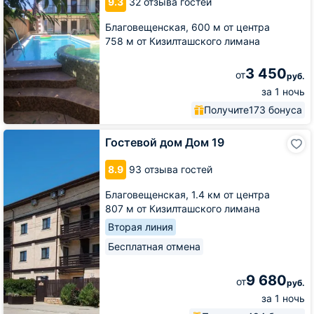
9.3
32 отзыва гостей
Благовещенская,
600 м от центра
758 м от Кизилташского лимана
3 450
от
руб.
за 1 ночь
Получите
173 бонуса
Гостевой
Гостевой дом Дом 19
дом
Дом
8.9
93 отзыва гостей
19
Благовещенская,
1.4 км от центра
807 м от Кизилташского лимана
Вторая линия
Бесплатная отмена
9 680
от
руб.
за 1 ночь