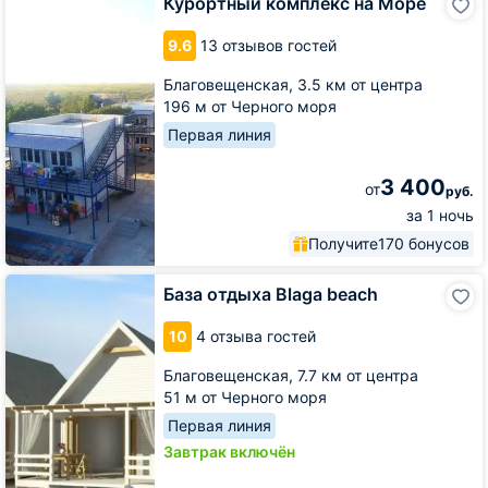
Курортный комплекс на Море
комплекс
на
9.6
13 отзывов гостей
Море
Благовещенская,
3.5 км от центра
196 м от Черного моря
Первая линия
3 400
от
руб.
за 1 ночь
Получите
170 бонусов
База
База отдыха Blaga beach
отдыха
Blaga
10
4 отзыва гостей
beach
Благовещенская,
7.7 км от центра
51 м от Черного моря
Первая линия
Завтрак включён