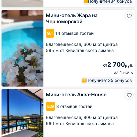
Получите
484 бонуса
Мини-
Мини-отель Жара на
отель
Черноморской
Жара
на
9.1
14 отзывов гостей
Черноморской
Благовещенская,
600 м от центра
595 м от Кизилташского лимана
2 700
от
руб.
за 1 ночь
Получите
135 бонусов
Мини-
Мини-отель Аква-House
отель
Аква-
5.9
8 отзывов гостей
House
Благовещенская,
900 м от центра
960 м от Кизилташского лимана