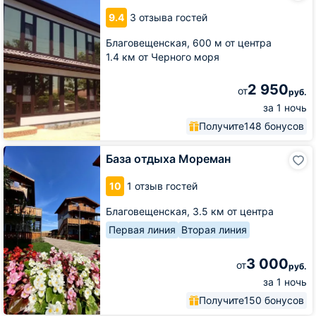
Ласковый
9.4
3 отзыва гостей
берег
Благовещенская,
600 м от центра
1.4 км от Черного моря
2 950
от
руб.
за 1 ночь
Получите
148 бонусов
База
База отдыха Мореман
отдыха
Мореман
10
1 отзыв гостей
Благовещенская,
3.5 км от центра
Первая линия
Вторая линия
3 000
от
руб.
за 1 ночь
Получите
150 бонусов