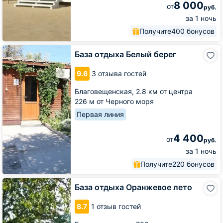
8 000
от
руб.
за 1 ночь
Получите
400 бонусов
База
База отдыха Белый берег
отдыха
Белый
9.6
3 отзыва гостей
берег
Благовещенская,
2.8 км от центра
226 м от Черного моря
Первая линия
4 400
от
руб.
за 1 ночь
Получите
220 бонусов
База
База отдыха Оранжевое лето
отдыха
Оранжевое
8.7
1 отзыв гостей
лето