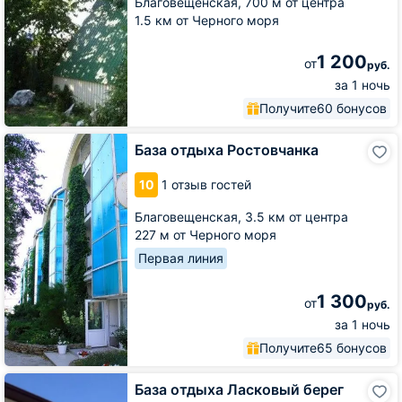
Благовещенская,
700 м от центра
1.5 км от Черного моря
1 200
от
руб.
за 1 ночь
Получите
60 бонусов
База
База отдыха Ростовчанка
отдыха
Ростовчанка
10
1 отзыв гостей
Благовещенская,
3.5 км от центра
227 м от Черного моря
Первая линия
1 300
от
руб.
за 1 ночь
Получите
65 бонусов
База
База отдыха Ласковый берег
отдыха