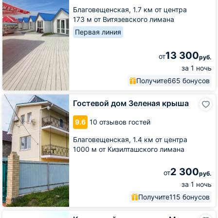
Жара
Благовещенская,
1.7 км от центра
173 м от Витязевского лимана
Первая линия
13 300
от
руб.
за 1 ночь
Получите
665 бонусов
Гостевой
Гостевой дом Зеленая крыша
дом
Зеленая
9.6
10 отзывов гостей
крыша
Благовещенская,
1.4 км от центра
1000 м от Кизилташского лимана
2 300
от
руб.
за 1 ночь
Получите
115 бонусов
Курортный