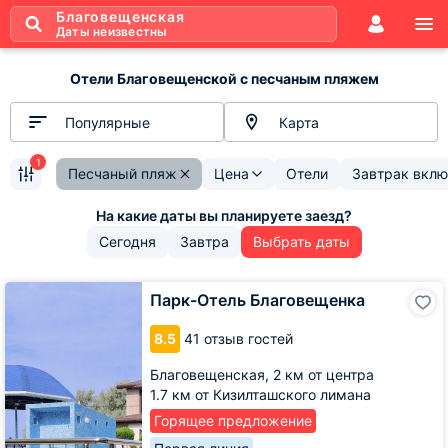
Благовещенская
Даты неизвестны
Отели Благовещенской с песчаным пляжем
Популярные
Карта
1
Песчаный пляж
Цена
Отели
Завтрак вклю
Сегодня
Завтра
Выбрать даты
Парк-
Парк-Отель Благовещенка
Отель
Благовещенка
8.5
41 отзыв гостей
Благовещенская,
2 км от центра
1.7 км от Кизилташского лимана
Горящее предложение