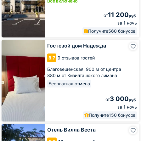
Всё включено
11 200
от
руб.
за 1 ночь
Получите
560 бонусов
Гостевой
Гостевой дом Надежда
дом
Надежда
8.7
9 отзывов гостей
Благовещенская,
900 м от центра
880 м от Кизилташского лимана
Бесплатная отмена
3 000
от
руб.
за 1 ночь
Получите
150 бонусов
Отель
Отель Вилла Веста
Вилла
Веста