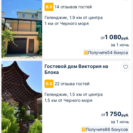
Жасмин
8.9
14 отзывов гостей
Геленджик,
1.9 км от центра
1 км от Черного моря
1 080
от
руб.
за 1 ночь
Получите
54 бонуса
Гостевой
Гостевой дом Виктория на
дом
Блока
Виктория
на
9.8
22 отзыва гостей
Блока
Геленджик,
1.5 км от центра
1.5 км от Черного моря
1 750
от
руб.
за 1 ночь
Получите
88 бонусов