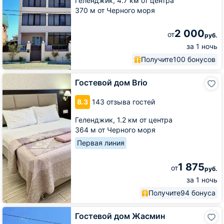
Геленджик,
4.7 км от центра
370 м от Черного моря
2 000
от
руб.
за 1 ночь
Получите
100 бонусов
Гостевой
Гостевой дом Brio
дом
Brio
8.3
143 отзыва гостей
Геленджик,
1.2 км от центра
364 м от Черного моря
Первая линия
1 875
от
руб.
за 1 ночь
Получите
94 бонуса
Гостевой
Гостевой дом Жасмин
дом