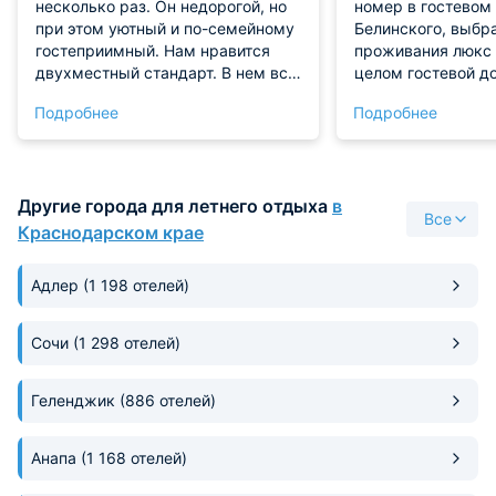
несколько раз. Он недорогой, но
номер в гостевом
при этом уютный и по-семейному
Белинского, выбр
гостеприимный. Нам нравится
проживания люкс 
двухместный стандарт. В нем все
целом гостевой до
необходимое есть и при этом
бюджетному сегме
Подробнее
Подробнее
остается очень много места.
люкс здесь немно
Шкаф для одежды большой с
и может не всех у
огромными зеркальными
понравилась площ
дверями очень выручает. Вещи
качество мебели,
Другие города для летнего отдыха
в
есть где хранить, всегда можно
достаточно больш
Все
на себя посмотреть перед
холодильника. На
Краснодарском крае
выходом. На этаже есть
гостевого дома о
гладильная доска, утюг. Санузел
неплохой бассейн.
Адлер
(1 198 отелей)
чистый. И в целом уборки здесь
или спортивная п
проводили регулярно.
общей кухне дост
приготовление ра
Сочи
(1 298 отелей)
включая шашлыки
нужно пройти мину
Геленджик
(886 отелей)
Анапа
(1 168 отелей)