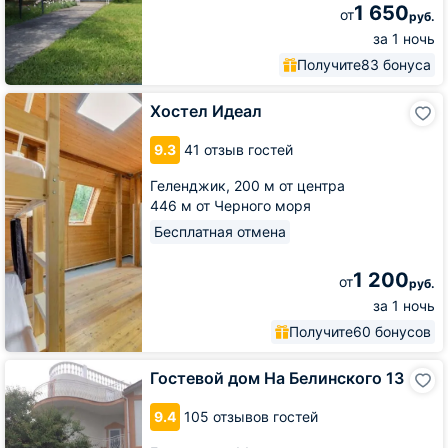
1 650
от
руб.
за 1 ночь
Получите
83 бонуса
Хостел
Хостел Идеал
Идеал
9.3
41 отзыв гостей
Геленджик,
200 м от центра
446 м от Черного моря
Бесплатная отмена
1 200
от
руб.
за 1 ночь
Получите
60 бонусов
Гостевой
Гостевой дом На Белинского 13
дом
На
9.4
105 отзывов гостей
Белинского
13