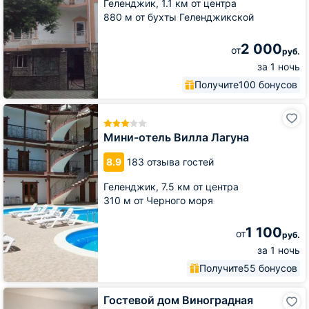
Геленджик,
1.1 км от центра
880 м от бухты Геленджикской
2 000
от
руб.
за 1 ночь
Получите
100 бонусов
Мини-
отель
Вилла
Мини-отель Вилла Лагуна
Лагуна
8.9
183 отзыва гостей
Геленджик,
7.5 км от центра
310 м от Черного моря
1 100
от
руб.
за 1 ночь
Получите
55 бонусов
Гостевой
Гостевой дом Виноградная
дом