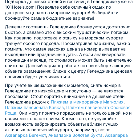
Подборка дешевых отелей и гостиниц в Геленджике уже на
101Hotels.com! Позвольте себе отличный отдых по
доступным ценам на морском курорте! Выбирайте и
бронируйте самые бюджетные варианты!
Дешевые гостиницы Геленджика бронируются достаточно
быстро, а связано это с высоким туристическим потоком.
Как правило, подготовка к отдыху на морском курорте
требует особого подхода. Просматривая варианты, важно
помнить, что самая высокая цена за номер выпадает на
выходные или праздничные даты. А если анализировать
прочие дни месяца, то стоимость может быть значительно
снижена. Данный вариант работает и при выборе локации
объекта размещения: ближе к центру Геленджика ценовая
политика будет увеличиваться.
При учете вышеизложенных моментов, снять номер в
Геленджике по низкой цене и посуточно — не является
проблемой. Стоит обратить внимание на дешевые отели
Геленджика рядом с
Пляжем в микрорайоне Магнолия
,
Пляжем пансионата Кавказ
,
Пляжем пансионата Сосновая
Роща
. Они могут приятно порадовать не только ценой, но и
своим местоположением. Кроме того, не упускайте
возможность забронировать объекты вблизи лучших
активных развлечений курорта, например, возле
Аквапарка Бегемот
,
Аквапарка Золотая бухта
,
Аквапарка