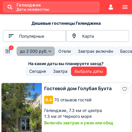
Геленджик
Даты неизвестны
Дешевые гостиницы Геленджика
Популярные
Карта
1
до
2 000
руб.
Отели
Завтрак включён
Басс
Сегодня
Завтра
Выбрать даты
Гостевой
Гостевой дом Голубая Бухта
дом
Голубая
9.4
70 отзывов гостей
Бухта
Геленджик,
7.3 км от центра
1.3 км от Черного моря
Включён завтрак и ужин или обед