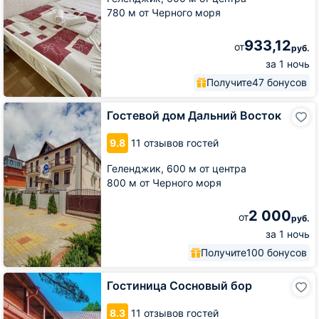
780 м от Черного моря
933,12
от
руб.
за 1 ночь
Получите
47 бонусов
Гостевой
Гостевой дом Дальний Восток
дом
Дальний
9.8
11 отзывов гостей
Восток
Геленджик,
600 м от центра
800 м от Черного моря
2 000
от
руб.
за 1 ночь
Получите
100 бонусов
Гостиница
Гостиница Сосновый бор
Сосновый
бор
8.3
11 отзывов гостей