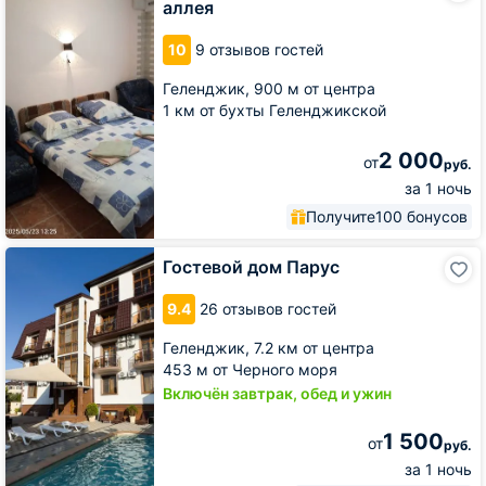
аллея
Виноградная
аллея
10
9 отзывов гостей
Геленджик,
900 м от центра
1 км от бухты Геленджикской
2 000
от
руб.
за 1 ночь
Получите
100 бонусов
Гостевой
Гостевой дом Парус
дом
Парус
9.4
26 отзывов гостей
Геленджик,
7.2 км от центра
453 м от Черного моря
Включён завтрак, обед и ужин
1 500
от
руб.
за 1 ночь