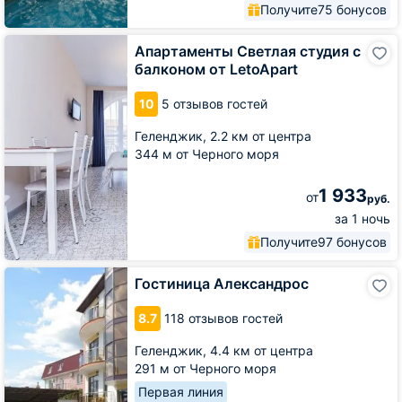
Получите
75 бонусов
Апартаменты
Апартаменты Светлая студия с
Светлая
балконом от LetoApart
студия
с
10
5 отзывов гостей
балконом
от
Геленджик,
2.2 км от центра
LetoApart
344 м от Черного моря
1 933
от
руб.
за 1 ночь
Получите
97 бонусов
Гостиница
Гостиница Александрос
Александрос
8.7
118 отзывов гостей
Геленджик,
4.4 км от центра
291 м от Черного моря
Первая линия