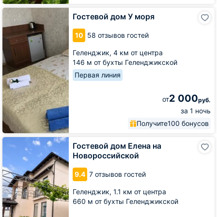
Гостевой
Гостевой дом У моря
дом
У
10
58 отзывов гостей
моря
Геленджик,
4 км от центра
146 м от бухты Геленджикской
Первая линия
2 000
от
руб.
за 1 ночь
Получите
100 бонусов
Гостевой
Гостевой дом Елена на
дом
Новороссийской
Елена
на
9.4
7 отзывов гостей
Новороссийской
Геленджик,
1.1 км от центра
660 м от бухты Геленджикской