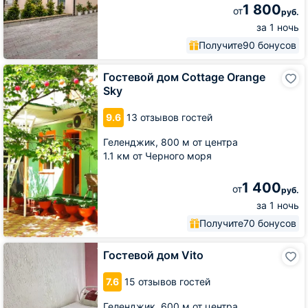
1 800
от
руб.
за 1 ночь
Получите
90 бонусов
Гостевой
Гостевой дом Cottage Orange
дом
Sky
Cottage
Orange
9.6
13 отзывов гостей
Sky
Геленджик,
800 м от центра
1.1 км от Черного моря
1 400
от
руб.
за 1 ночь
Получите
70 бонусов
Гостевой
Гостевой дом Vito
дом
Vito
7.6
15 отзывов гостей
Геленджик,
600 м от центра