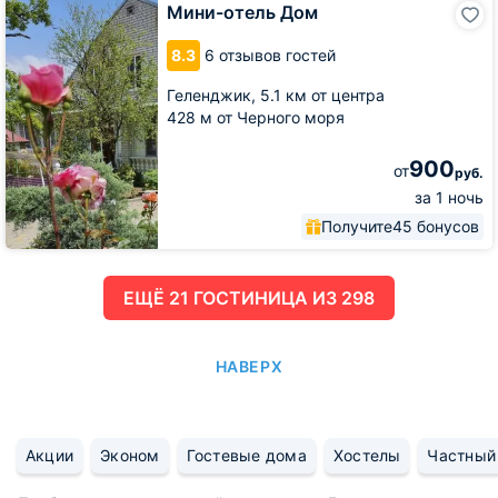
Мини-
Мини-отель Дом
отель
Дом
8.3
6 отзывов гостей
Геленджик,
5.1 км от центра
428 м от Черного моря
900
от
руб.
за 1 ночь
Получите
45 бонусов
ЕЩË 21 ГОСТИНИЦА ИЗ 298
НАВЕРХ
Акции
Эконом
Гостевые дома
Хостелы
Частный