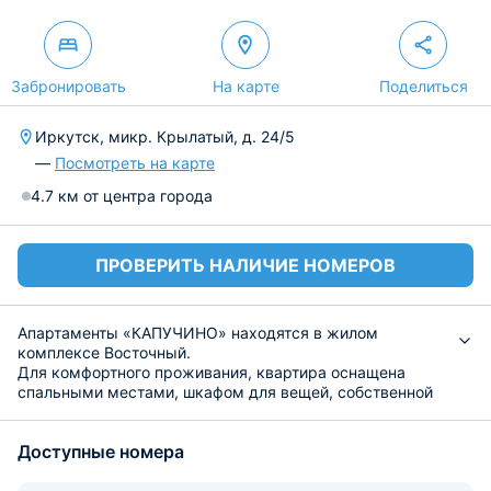
Забронировать
На карте
Поделиться
Иркутск, микр. Крылатый, д. 24/5
—
Посмотреть на карте
4.7 км от центра города
ПРОВЕРИТЬ НАЛИЧИЕ НОМЕРОВ
Апартаменты «КАПУЧИНО» находятся в жилом
комплексе Восточный.
Для комфортного проживания, квартира оснащена
спальными местами, шкафом для вещей, собственной
ванной комнатой, санузлом, есть фен, телевизор,
бесплатный Wi-Fi.
Доступные номера
На кухне есть холодильник, электрический чайник,
плита, микроволновая печь, обеденный уголок.
В нескольких метрах от апартаментов находится