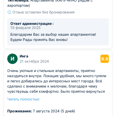
Тип номера:
Апартаменты (КАПУЧИНО рядом с
аэропортом)
Отзыв оставлен без бронирования
Ответ администрации :
19 февраля 2025
Благодарим Вас за выбор наших апартаментов!
Будем Рады принять Вас вновь!
Инга
И
9.6
21 октября 2024
Очень уютные и стильные апартаменты, приятно
находиться внутри. Локация удобная, мы много гуляли
и легко добирались до интересных мест города. Всё
сделано с вниманием к мелочам, благодаря чему
чувствуешь себя комфортно. Было приятно вернуться
вечером в такой милый номер после насыщенного дня.
Читать полностью
Из недостатков: нам не хватило посуды на кухне,
пришлось что-то придумывать.
Проживание:
7 августа 2024 (5 дней)