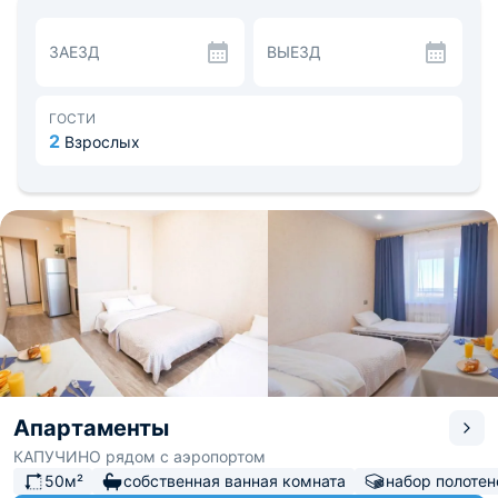
Краеведческий музей, аттракцион «Кругозор»,
достопримечательность «Московские ворота».
ЗАЕЗД
ВЫЕЗД
Расстояние до железнодорожного вокзала 8,4 км.
Расстояние до аэропорта 1,9 км.
ГОСТИ
2
Взрослых
Апартаменты
КАПУЧИНО рядом с аэропортом
50м²
собственная ванная комната
набор полотен