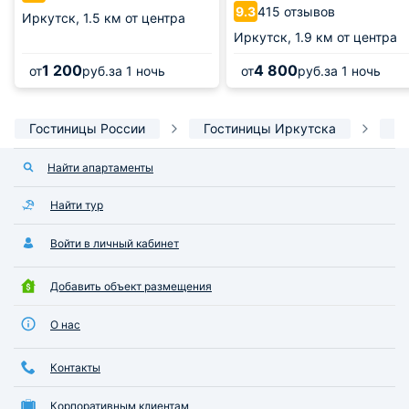
415 отзывов
9.3
Иркутск,
1.5 км от центра
Иркутск,
1.9 км от центра
1 200
4 800
от
руб.
за 1 ночь
от
руб.
за 1 ночь
Гостиницы России
Гостиницы Иркутска
А
Найти апартаменты
Найти тур
Войти в личный кабинет
Добавить объект размещения
О нас
Контакты
Корпоративным клиентам