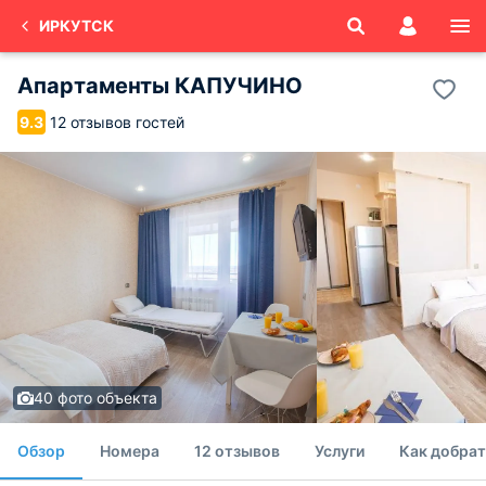
ИРКУТСК
Апартаменты КАПУЧИНО
12 отзывов гостей
9.3
40 фото объекта
Обзор
Номера
12 отзывов
Услуги
Как добрат