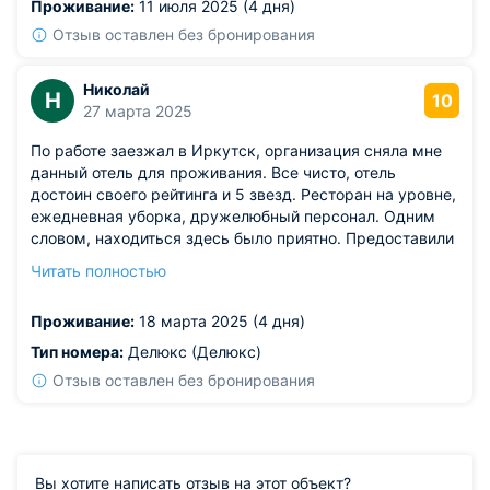
Проживание:
11 июля 2025 (4 дня)
Отзыв оставлен без бронирования
Николай
Н
10
27 марта 2025
По работе заезжал в Иркутск, организация сняла мне
данный отель для проживания. Все чисто, отель
достоин своего рейтинга и 5 звезд. Ресторан на уровне,
ежедневная уборка, дружелюбный персонал. Одним
словом, находиться здесь было приятно. Предоставили
все принадлежности, халат и тапочки. Отдельно стоит
Читать полностью
отметить расположение в центре, не было нужды
использовать общественный транспорт. Однозначно
Проживание:
18 марта 2025 (4 дня)
стоит рассмотреть этот вариант, если собираетесь в
Иркутск.
Тип номера:
Делюкс (Делюкс)
Отзыв оставлен без бронирования
Вы хотите написать отзыв на этот объект?