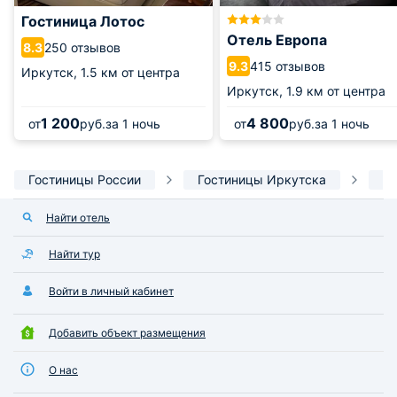
Гостиница Лотос
Отель Европа
250 отзывов
8.3
415 отзывов
9.3
Иркутск,
1.5 км от центра
Иркутск,
1.9 км от центра
1 200
4 800
от
руб.
за 1 ночь
от
руб.
за 1 ночь
Гостиницы России
Гостиницы Иркутска
П
Найти отель
Найти тур
Войти в личный кабинет
Добавить объект размещения
О нас