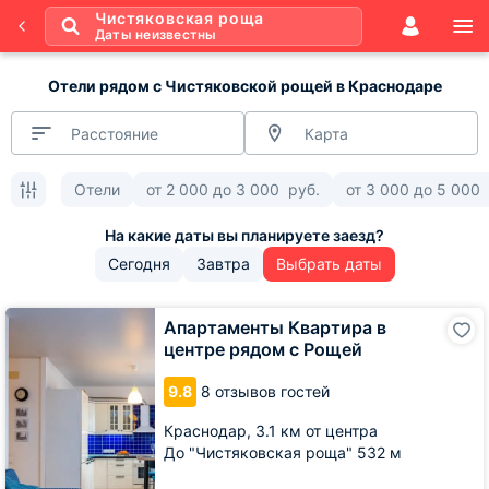
Чистяковская роща
Даты неизвестны
Отели рядом с Чистяковской рощей в Краснодаре
Расстояние
Карта
Отели
от
2 000
до
3 000
руб.
от
3 000
до
5 000
Сегодня
Завтра
Выбрать даты
Апартаменты
Апартаменты Квартира в
Квартира
центре рядом с Рощей
в
центре
9.8
8 отзывов гостей
рядом
с
Краснодар,
3.1 км от центра
Рощей
До "Чистяковская роща" 532 м