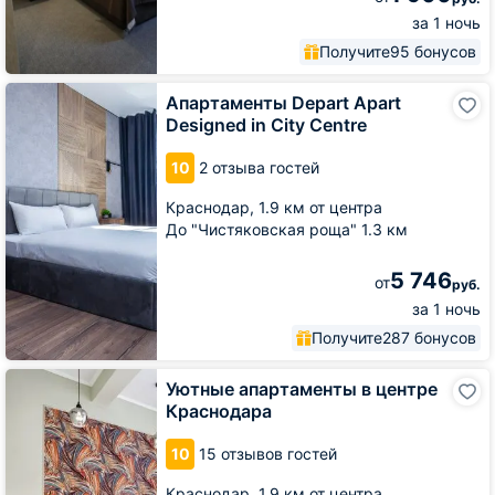
за 1 ночь
Получите
95 бонусов
Апартаменты
Апартаменты Depart Apart
Depart
Designed in City Centre
Apart
Designed
10
2 отзыва гостей
in
City
Краснодар,
1.9 км от центра
Centre
До "Чистяковская роща" 1.3 км
5 746
от
руб.
за 1 ночь
Получите
287 бонусов
Уютные
Уютные апартаменты в центре
апартаменты
Краснодара
в
центре
10
15 отзывов гостей
Краснодара
Краснодар,
1.9 км от центра