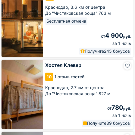
Краснодар,
3.6 км от центра
До "Чистяковская роща" 763 м
Бесплатная отмена
4 900
от
руб.
за 1 ночь
Получите
245 бонусов
Хостел
Хостел Клевер
Клевер
10
1 отзыв гостей
Краснодар,
2.7 км от центра
До "Чистяковская роща" 827 м
780
от
руб.
за 1 ночь
Получите
39 бонусов
Апартаменты