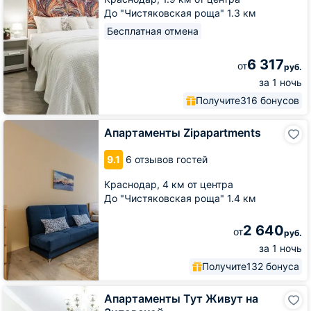
До "Чистяковская роща" 1.3 км
Бесплатная отмена
6 317
от
руб.
за 1 ночь
Получите
316 бонусов
Апартаменты
Апартаменты Zipapartments
Zipapartments
9.1
6 отзывов гостей
Краснодар,
4 км от центра
До "Чистяковская роща" 1.4 км
2 640
от
руб.
за 1 ночь
Получите
132 бонуса
Апартаменты
Апартаменты Тут Живут на
Тут