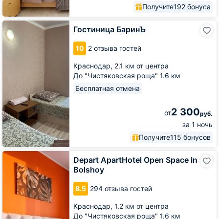
Получите
192 бонуса
Гостиница
Гостиница БаринЪ
БаринЪ
10
2 отзыва гостей
Краснодар,
2.1 км от центра
До "Чистяковская роща" 1.6 км
Бесплатная отмена
2 300
от
руб.
за 1 ночь
Получите
115 бонусов
Depart
Depart ApartHotel Open Space In
ApartHotel
Bolshoy
Open
Space
8.5
294 отзыва гостей
In
Bolshoy
Краснодар,
1.2 км от центра
До "Чистяковская роща" 1.6 км