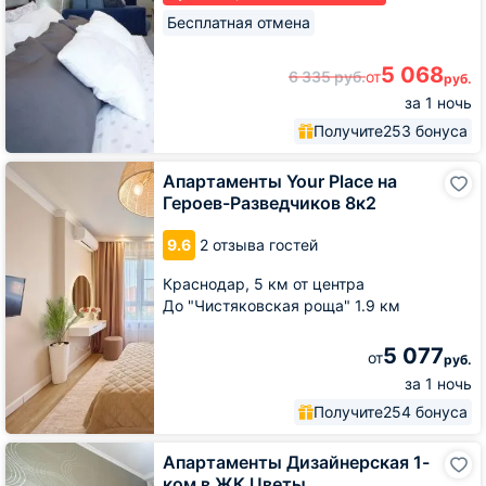
Бесплатная отмена
5 068
6 335
руб.
от
руб.
за 1 ночь
Получите
253 бонуса
Апартаменты
Апартаменты Your Place на
Your
Героев-Разведчиков 8к2
Place
на
9.6
2 отзыва гостей
Героев-
Разведчиков
Краснодар,
5 км от центра
8к2
До "Чистяковская роща" 1.9 км
5 077
от
руб.
за 1 ночь
Получите
254 бонуса
Апартаменты
Апартаменты Дизайнерская 1-
Дизайнерская
ком в ЖК Цветы