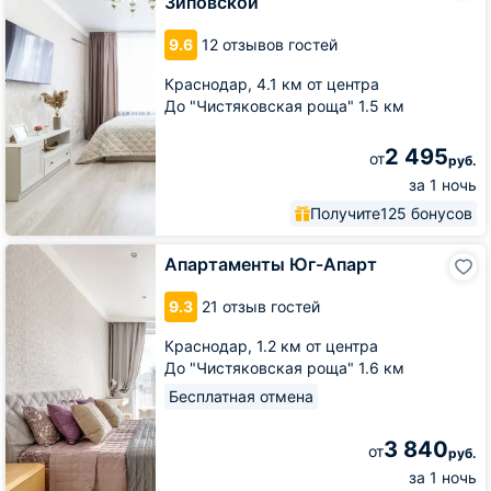
Зиповской
Живут
на
9.6
12 отзывов гостей
Зиповской
Краснодар,
4.1 км от центра
До "Чистяковская роща" 1.5 км
2 495
от
руб.
за 1 ночь
Получите
125 бонусов
Апартаменты
Апартаменты Юг-Апарт
Юг-
Апарт
9.3
21 отзыв гостей
Краснодар,
1.2 км от центра
До "Чистяковская роща" 1.6 км
Бесплатная отмена
3 840
от
руб.
за 1 ночь