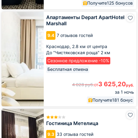
Получите
125 бонусов
Апартаменты
Апартаменты Depart ApartHotel
Depart
Marshall
ApartHotel
Marshall
9.4
7 отзывов гостей
Краснодар,
2.8 км от центра
До "Чистяковская роща" 2 км
Сезонное предложение -10%
Бесплатная отмена
3 625,20
4 028
руб.
от
руб.
за 1 ночь
Получите
181 бонус
Гостиница
Метелица
Гостиница Метелица
9.3
33 отзыва гостей