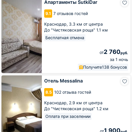
Апартаменты SutkiDar
SutkiDar
9.1
7 отзывов гостей
Краснодар,
3.3 км от центра
До "Чистяковская роща" 1.1 км
Бесплатная отмена
2 760
от
руб.
за 1 ночь
Получите
138 бонусов
Отель
Отель Messalina
Messalina
8.5
102 отзыва гостей
Краснодар,
2.9 км от центра
До "Чистяковская роща" 1.2 км
Оплата при заселении
1 900
от
руб.