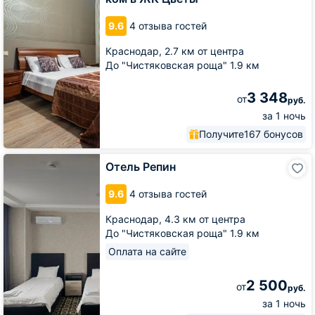
1-
ком
9.6
4 отзыва гостей
в
ЖК
Краснодар,
2.7 км от центра
Цветы
До "Чистяковская роща" 1.9 км
3 348
от
руб.
за 1 ночь
Получите
167 бонусов
Отель
Отель Репин
Репин
9.6
4 отзыва гостей
Краснодар,
4.3 км от центра
До "Чистяковская роща" 1.9 км
Оплата на сайте
2 500
от
руб.
за 1 ночь