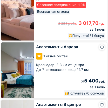
Сезонное предложение -10%
Бесплатная отмена
3 017,70
3 353
руб.
от
руб.
за 1 ночь
Получите
151 бонус
Апартаменты
Апартаменты Аврора
Аврора
10
1 отзыв гостей
Краснодар,
3.3 км от центра
До "Чистяковская роща" 1.7 км
5 400
от
руб.
за 1 ночь
Получите
270 бонусов
Апартаменты
Апартаменты В центре
В