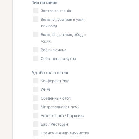
Тип питания
Завтрак включён
Включён завтрак и ужин
или обед
Включён завтрак, обед и
ужин
Всё включено
Собственная кухня
Удобства в отеле
Конференц-зал
Wi-Fi
Обеденный стол
Микроволновая печь
Автостоянка / Парковка
Бар / Ресторан
Прачечная или Химчистка