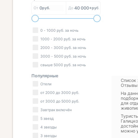
0
40 000+
От
руб.
До
руб.
0
-
1000
руб.
за ночь
1000
-
2000
руб.
за ночь
2000
-
3000
руб.
за ночь
3000
-
5000
руб.
за ночь
свыше
5000
руб.
за ночь
Популярные
Список 
Отели
Отзывы 
от
2000
до
3000
руб.
На данн
подборк
от
3000
до
5000
руб.
для отд
живопис
Завтрак включён
Туристы
5 звезд
Галицко
достойн
4 звезды
можно у
3 звезды