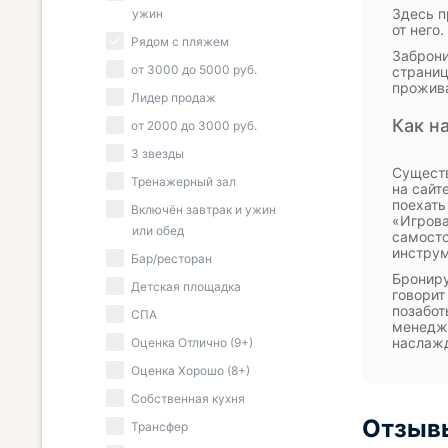
Здесь п
ужин
от него
Рядом с пляжем
Заброни
от
3000
до
5000
руб.
страниц
прожив
Лидер продаж
Как н
от
2000
до
3000
руб.
3 звезды
Существ
Тренажерный зал
на сайт
поехать
Включён завтрак и ужин
«Игрова
или обед
самосто
инструм
Бар/ресторан
Брониру
Детская площадка
говорит
позабот
СПА
менедже
наслаж
Оценка Отлично (9+)
Оценка Хорошо (8+)
Собственная кухня
Отзывы
Трансфер