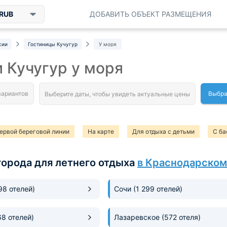
RUB
ДОБАВИТЬ ОБЪЕКТ РАЗМЕЩЕНИЯ
сии
Гостиницы Кучугур
У моря
 Кучугур у моря
Выбра
ервой береговой линии
На карте
Для отдыха с детьми
С ба
города для летнего отдыха
в Краснодарском
198 отелей)
Сочи
(1 299 отелей)
68 отелей)
Лазаревское
(572 отеля)