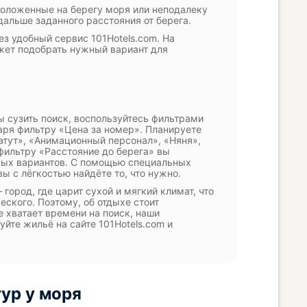
положенные на берегу моря или неподалеку
дальше заданного расстояния от берега.
ез удобный сервис 101Hotels.com. На
жет подобрать нужный вариант для
ы сузить поиск, воспользуйтесь фильтрами
даря фильтру «Цена за номер». Планируете
атут», «Анимационный персонал», «Няня»,
фильтру «Расстояние до берега» вы
ных вариантов. С помощью специальных
ы с лёгкостью найдёте то, что нужно.
город, где царит сухой и мягкий климат, что
еского. Поэтому, об отдыхе стоит
е хватает времени на поиск, наши
йте жильё на сайте 101Hotels.com и
ур у моря