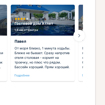
Гостевой дом Атлет
Санаторий
1.6 км от центра
0.7 км от центр
Павел
Татьяна
От моря близко, 1 минута ходьбы.
Приятное мес
ки
Ближе не бывает. Сразу напротив
приезжали сю
отеля столовая - кормят на
санаторий, а 
ак
троечку, но плюс что рядом.
без медицинс
Бассейн хороший. Прям хороший.
понравилось.
линия. Чистот
Подробнее
Подробнее
Приветливые 
нашем номере
ее
и комфортно.