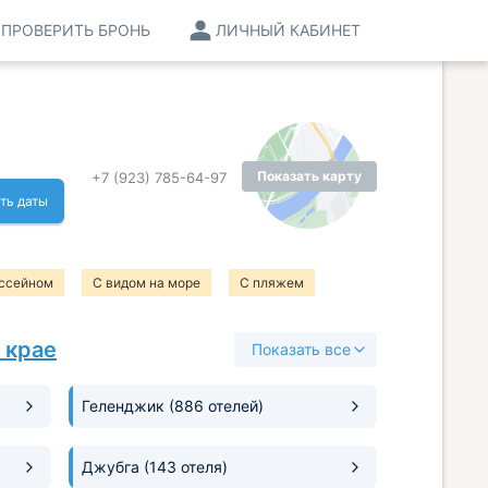
ПРОВЕРИТЬ БРОНЬ
ЛИЧНЫЙ КАБИНЕТ
Показать карту
+7 (923) 785-64-97
ть даты
ссейном
С видом на море
С пляжем
 крае
Показать все
Геленджик
(886 отелей)
Джубга
(143 отеля)