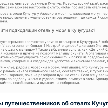
редставлены все гостиницы Кучугур, Краснодарский край, рас
. Вы сами можете настроить фильтр, чтобы посмотреть отели не 
ровать отели Кучугур у Азовского моря пользователи могут чер
е представлены лучшие объекты размещения, где каждый смо
ания.
айти подходящий отель у моря в Кучугурах?
ует огромное количество услуг от отельеров в Кучугурах. Чтоб
е. У вас ограничен бюджет? Настройте ценовой диапазон благо
 на отдых с малышом? Такие выбранные услуги, как «Детский б
я комната» и другие не позволят малышу скучать. А благодаря 
ятельно отрегулируете приближённость к пляжу из предложен
ентов, которые мы создали для удобства и экономии времени, в
я жильё, рядом с Азовским морем, учитывайте, что Кучугуры — 
 о раннем начале купального сезона, соответственно, и туристич
ьтесь заранее, пока не разобрали лучшие отели. Если же у вас н
ры по подбору жилья с удовольствием помогут в этом. Брониру
дайтесь незабываемым отдыхом на побережье.
 путешественников об отелях Кучуг