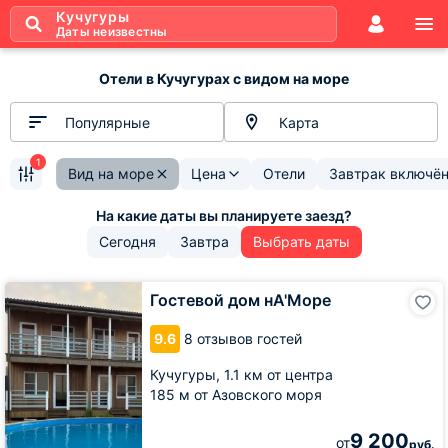
Кучугуры
Даты неизвестны
Отели в Кучугурах с видом на море
Популярные
Карта
1
Вид на море
Цена
Отели
Завтрак включё
Сегодня
Завтра
Выбрать даты
Гостевой
Гостевой дом нА'Море
дом
нА'Море
9.6
8 отзывов гостей
Кучугуры,
1.1 км от центра
185 м от Азовского моря
9 200
от
руб.