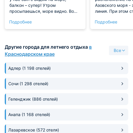
балкон – супер! Утром
Азовского моря - 
просыпаешься, море видно. Во
линия. При этом 
дворе бассейн. Территория
номеров приемле
Подробнее
Подробнее
небольшая, но ухоженная. До
бронировали зара
магазинов дойти можно. В номере
трехместную студ
чисто, убирались каждый день.
хорошие просторн
отличными матрас
Другие города для летнего отдыха
в
небольшой холоди
Все
телевизор, террас
Краснодарском крае
Номер чистый, бе
запахов. Получилс
Адлер
(1 198 отелей)
шикарный отдых 
зоне!
Сочи
(1 298 отелей)
Геленджик
(886 отелей)
Анапа
(1 168 отелей)
Лазаревское
(572 отеля)