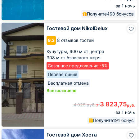
за 1 ночь
Получите
460 бонусов
Гостевой
Гостевой дом NikolDelux
дом
NikolDelux
9.3
8 отзывов гостей
Кучугуры,
600 м от центра
308 м от Азовского моря
Сезонное предложение -5%
Первая линия
Бесплатная отмена
Всё включено
3 823,75
4 025
руб.
от
руб.
за 1 ночь
Получите
191 бонус
Гостевой
Гостевой дом Хоста
дом