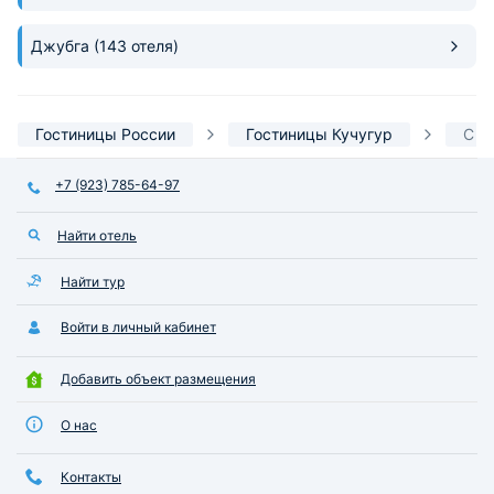
Джубга
(143 отеля)
Гостиницы России
Гостиницы Кучугур
С в
+7 (923) 785-64-97
Найти отель
Найти тур
Войти в личный кабинет
Добавить объект размещения
О нас
Контакты