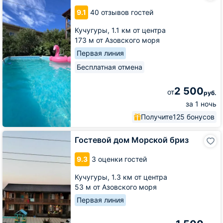
Хоста
9.1
40 отзывов гостей
Кучугуры,
1.1 км от центра
173 м от Азовского моря
Первая линия
Бесплатная отмена
2 500
от
руб.
за 1 ночь
Получите
125 бонусов
Гостевой
Гостевой дом Морской бриз
дом
Морской
9.3
3 оценки гостей
бриз
Кучугуры,
1.3 км от центра
53 м от Азовского моря
Первая линия