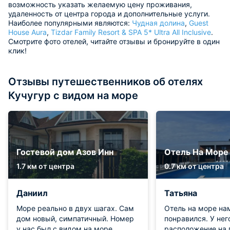
возможность указать желаемую цену проживания,
удаленность от центра города и дополнительные услуги.
Наиболее популярными являются:
Чудная долина
,
Guest
House Aura
,
Tizdar Family Resort & SPA 5* Ultra All Inclusive
.
Смотрите фото отелей, читайте отзывы и бронируйте в один
клик!
Отзывы путешественников об отелях
Кучугур с видом на море
Гостевой дом Азов Инн
Отель На Море
1.7 км от центра
0.7 км от центра
Даниил
Татьяна
Море реально в двух шагах. Сам
Отель на море на
дом новый, симпатичный. Номер
понравился. У не
у нас был с видом на море,
расположение на