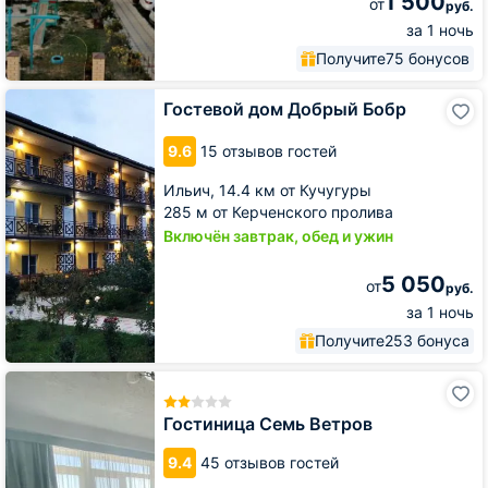
1 500
от
руб.
за 1 ночь
Получите
75 бонусов
Гостевой
Гостевой дом Добрый Бобр
дом
Добрый
9.6
15 отзывов гостей
Бобр
Ильич,
14.4 км от Кучугуры
285 м от Керченского пролива
Включён завтрак, обед и ужин
5 050
от
руб.
за 1 ночь
Получите
253 бонуса
Гостиница
Семь
Ветров
Гостиница Семь Ветров
9.4
45 отзывов гостей