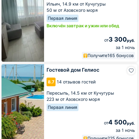
Ильич,
14.9 км от Кучугуры
50 м от Азовского моря
Первая линия
Включён завтрак и ужин или обед
3 300
от
руб.
за 1 ночь
Получите
165 бонусов
Гостевой
Гостевой дом Гелиос
дом
Гелиос
8.7
14 отзывов гостей
Пересыпь,
14.5 км от Кучугуры
223 м от Азовского моря
Первая линия
4 500
от
руб.
за 1 ночь
Получите
225 бонусов