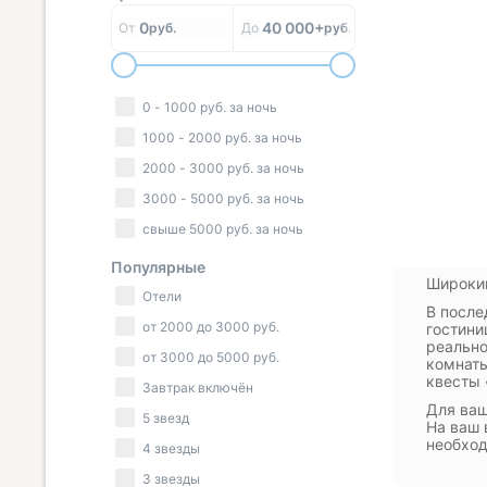
0
40 000+
От
руб.
До
руб.
0
-
1000
руб.
за ночь
1000
-
2000
руб.
за ночь
2000
-
3000
руб.
за ночь
3000
-
5000
руб.
за ночь
свыше
5000
руб.
за ночь
Популярные
Широкий
Отели
В после
от
2000
до
3000
руб.
гостини
реально
от
3000
до
5000
руб.
комнаты
квесты 
Завтрак включён
Для ваш
5 звезд
На ваш 
необход
4 звезды
3 звезды