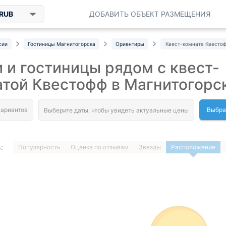
RUB
ДОБАВИТЬ ОБЪЕКТ РАЗМЕЩЕНИЯ
сии
Гостиницы Магнитогорска
Ориентиры
Квест-комната Квесто
 и гостиницы рядом с квест-
той Квестофф в Магнитогорс
Выбра
:
Популярность
Оценка по отзывам
Звезды
Расположение
1
…
ДАЛЕЕ »
Загрузка отелей