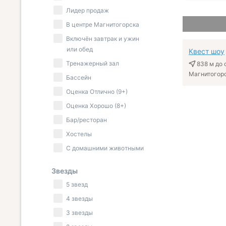
Лидер продаж
В центре Магнитогорска
Включён завтрак и ужин
или обед
Квест шоу
Тренажерный зал
838 м
до 
Магнитогорск
Бассейн
Оценка Отлично (9+)
Оценка Хорошо (8+)
Бар/ресторан
Хостелы
С домашними животными
Звезды
5 звезд
4 звезды
3 звезды