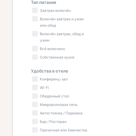
Тип питания
Завтрак включён
Включён завтрак и ужин
или обед
Включён завтрак, обед и
ужин
Всё включено
Собственная кухня
Удобства в отеле
Конференц-зал
Wi-Fi
Обеденный стол
Микроволновая печь
Автостоянка / Парковка
Бар / Ресторан
Прачечная или Химчистка