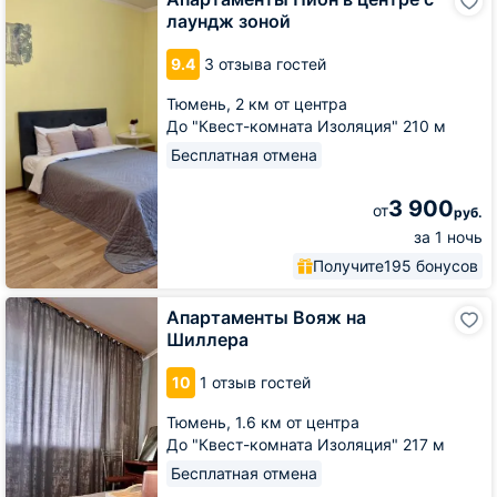
Пион
лаундж зоной
в
центре
9.4
3 отзыва гостей
с
лаундж
Тюмень,
2 км от центра
зоной
До "Квест-комната Изоляция" 210 м
Бесплатная отмена
3 900
от
руб.
за 1 ночь
Получите
195 бонусов
Апартаменты
Апартаменты Вояж на
Вояж
Шиллера
на
Шиллера
10
1 отзыв гостей
Тюмень,
1.6 км от центра
До "Квест-комната Изоляция" 217 м
Бесплатная отмена