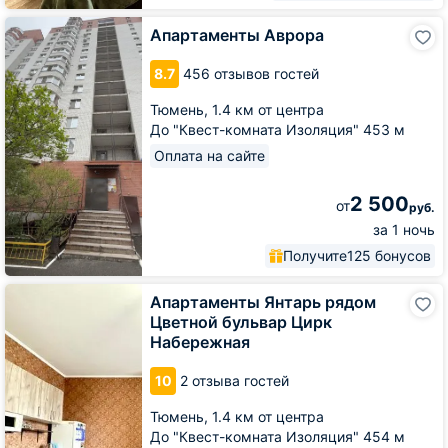
Апартаменты
Апартаменты Аврора
Аврора
8.7
456 отзывов гостей
Тюмень,
1.4 км от центра
До "Квест-комната Изоляция" 453 м
Оплата на сайте
2 500
от
руб.
за 1 ночь
Получите
125 бонусов
Апартаменты
Апартаменты Янтарь рядом
Янтарь
Цветной бульвар Цирк
рядом
Набережная
Цветной
бульвар
10
2 отзыва гостей
Цирк
Набережная
Тюмень,
1.4 км от центра
До "Квест-комната Изоляция" 454 м