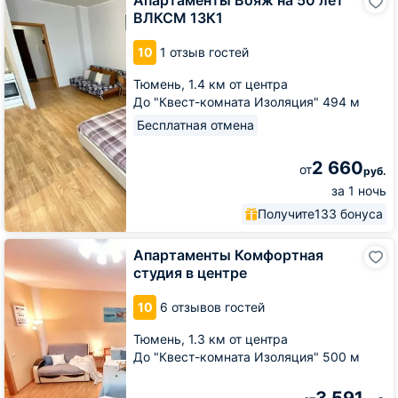
Апартаменты Вояж на 50 лет
Вояж
ВЛКСМ 13К1
на
50
10
1 отзыв гостей
лет
ВЛКСМ
Тюмень,
1.4 км от центра
13К1
До "Квест-комната Изоляция" 494 м
Бесплатная отмена
2 660
от
руб.
за 1 ночь
Получите
133 бонуса
Апартаменты
Апартаменты Комфортная
Комфортная
студия в центре
студия
в
10
6 отзывов гостей
центре
Тюмень,
1.3 км от центра
До "Квест-комната Изоляция" 500 м