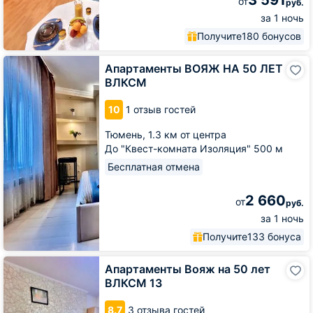
3 591
от
руб.
за 1 ночь
Получите
180 бонусов
Апартаменты
Апартаменты ВОЯЖ НА 50 ЛЕТ
ВОЯЖ
ВЛКСМ
НА
50
10
1 отзыв гостей
ЛЕТ
ВЛКСМ
Тюмень,
1.3 км от центра
До "Квест-комната Изоляция" 500 м
Бесплатная отмена
2 660
от
руб.
за 1 ночь
Получите
133 бонуса
Апартаменты
Апартаменты Вояж на 50 лет
Вояж
ВЛКСМ 13
на
50
8.7
3 отзыва гостей
лет