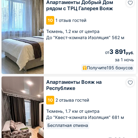
Апартаменты Добрый Дом
Добрый
рядом с ТРЦ Галерея Вояж
Дом
рядом
10
1 отзыв гостей
с
ТРЦ
Тюмень,
1.2 км от центра
Галерея
До "Квест-комната Изоляция" 562 м
Вояж
3 891
от
руб.
за 1 ночь
Получите
195 бонусов
Апартаменты
Апартаменты Вояж на
Вояж
Республике
на
Республике
10
2 отзыва гостей
Тюмень,
1.7 км от центра
До "Квест-комната Изоляция" 681 м
Бесплатная отмена