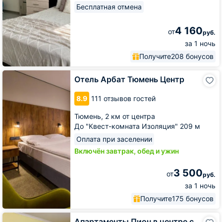
Бесплатная отмена
4 160
от
руб.
за 1 ночь
Получите
208 бонусов
Отель
Отель Арбат Тюмень Центр
Арбат
Тюмень
8.9
111 отзывов гостей
Центр
Тюмень,
2 км от центра
До "Квест-комната Изоляция" 209 м
Оплата при заселении
Включён завтрак, обед и ужин
3 500
от
руб.
за 1 ночь
Получите
175 бонусов
Апартаменты
Апартаменты Пион в центре с