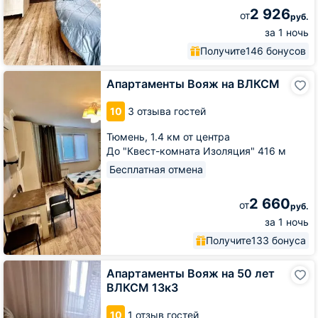
2 926
от
руб.
за 1 ночь
Получите
146 бонусов
Апартаменты
Апартаменты Вояж на ВЛКСМ
Вояж
на
10
3 отзыва гостей
ВЛКСМ
Тюмень,
1.4 км от центра
До "Квест-комната Изоляция" 416 м
Бесплатная отмена
2 660
от
руб.
за 1 ночь
Получите
133 бонуса
Апартаменты
Апартаменты Вояж на 50 лет
Вояж
ВЛКСМ 13к3
на
50
10
1 отзыв гостей
лет