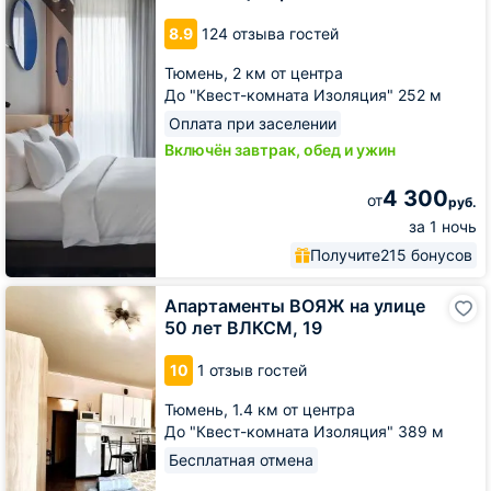
Первый
8.9
124 отзыва гостей
Тюмень
Центр
Тюмень,
2 км от центра
До "Квест-комната Изоляция" 252 м
Оплата при заселении
Включён завтрак, обед и ужин
4 300
от
руб.
за 1 ночь
Получите
215 бонусов
Апартаменты
Апартаменты ВОЯЖ на улице
ВОЯЖ
50 лет ВЛКСМ, 19
на
улице
10
1 отзыв гостей
50
лет
Тюмень,
1.4 км от центра
ВЛКСМ,
До "Квест-комната Изоляция" 389 м
19
Бесплатная отмена