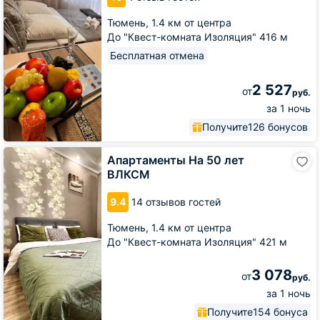
ВЛКСМ
Тюмень,
1.4 км от центра
13к3
До "Квест-комната Изоляция" 416 м
Бесплатная отмена
2 527
от
руб.
за 1 ночь
Получите
126 бонусов
Апартаменты
Апартаменты На 50 лет
На
ВЛКСМ
50
лет
9.4
14 отзывов гостей
ВЛКСМ
Тюмень,
1.4 км от центра
До "Квест-комната Изоляция" 421 м
3 078
от
руб.
за 1 ночь
Получите
154 бонуса