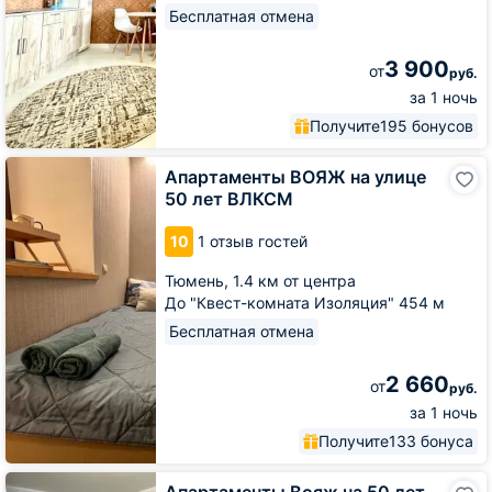
Бесплатная отмена
3 900
от
руб.
за 1 ночь
Получите
195 бонусов
Апартаменты
Апартаменты ВОЯЖ на улице
ВОЯЖ
50 лет ВЛКСМ
на
улице
10
1 отзыв гостей
50
лет
Тюмень,
1.4 км от центра
ВЛКСМ
До "Квест-комната Изоляция" 454 м
Бесплатная отмена
2 660
от
руб.
за 1 ночь
Получите
133 бонуса
Апартаменты