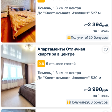
ВЛКСМ
Тюмень,
1.3 км от центра
13
До "Квест-комната Изоляция" 527 м
2 394
от
руб.
за 1 ночь
Получите
120 бонусов
Апартаменты
Апартаменты Отличная
Отличная
квартира в центре
квартира
в
9.8
5 отзывов гостей
центре
Тюмень,
1.3 км от центра
До "Квест-комната Изоляция" 530 м
3 990
от
руб.
за 1 ночь
Получите
200 бонусов
Апартаменты