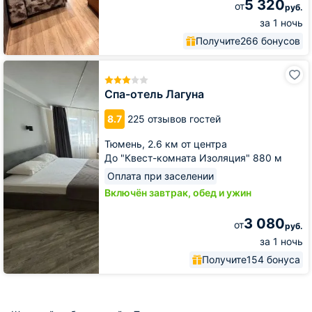
5 320
от
руб.
за 1 ночь
Получите
266 бонусов
Спа-
отель
Лагуна
Спа-отель Лагуна
8.7
225 отзывов гостей
Тюмень,
2.6 км от центра
До "Квест-комната Изоляция" 880 м
Оплата при заселении
Включён завтрак, обед и ужин
3 080
от
руб.
за 1 ночь
Получите
154 бонуса