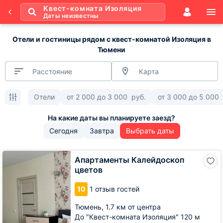
Квест-комната Изоляция
Даты неизвестны
Отели и гостиницы рядом с квест-комнатой Изоляция в
Тюмени
Расстояние
Карта
Отели
от
2 000
до
3 000
руб.
от
3 000
до
5 000
Сегодня
Завтра
Выбрать даты
Апартаменты
Апартаменты Калейдоскоп
Калейдоскоп
цветов
цветов
10
1 отзыв гостей
Тюмень,
1.7 км от центра
До "Квест-комната Изоляция" 120 м