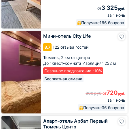
3 325
от
руб.
за 1 ночь
Получите
166 бонусов
Мини-
Мини-отель City Life
отель
City
8.7
122 отзыва гостей
Life
Тюмень,
2 км от центра
До "Квест-комната Изоляция" 252 м
Сезонное предложение -10%
Бесплатная отмена
720
800
руб.
от
руб.
за 1 ночь
Получите
36 бонусов
Апарт-
Апарт-отель Арбат Первый
отель
Тюмень Центр
Арбат