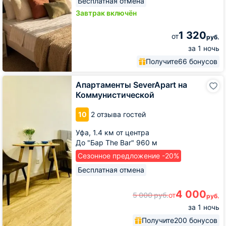
Бесплатная отмена
Завтрак включён
1 320
от
руб.
за 1 ночь
Получите
66 бонусов
Апартаменты
Апартаменты SeverApart на
SeverApart
Коммунистической
на
Коммунистической
10
2 отзыва гостей
Уфа,
1.4 км от центра
До "Бар The Bar" 960 м
Сезонное предложение -20%
Бесплатная отмена
4 000
5 000
руб.
от
руб.
за 1 ночь
Получите
200 бонусов