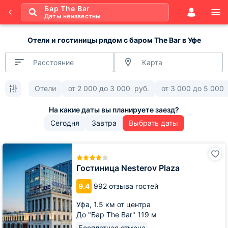
Бар The Bar
Даты неизвестны
Отели и гостиницы рядом с баром The Bar в Уфе
Расстояние
Карта
Отели
от
2 000
до
3 000
руб.
от
3 000
до
5 000
Сегодня
Завтра
Выбрать даты
Гостиница
Nesterov
Plaza
Гостиница Nesterov Plaza
9.4
992 отзыва гостей
Уфа,
1.5 км от центра
До "Бар The Bar" 119 м
Бесплатная отмена