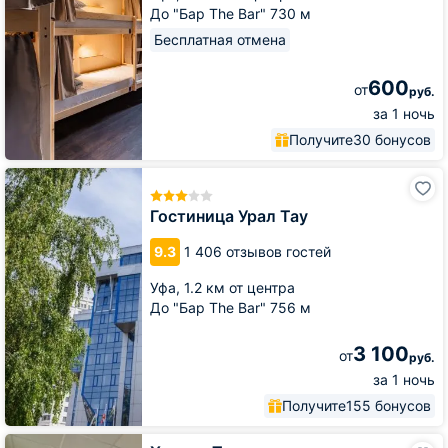
До "Бар The Bar" 730 м
Бесплатная отмена
600
от
руб.
за 1 ночь
Получите
30 бонусов
Гостиница
Урал
Тау
Гостиница Урал Тау
9.3
1 406 отзывов гостей
Уфа,
1.2 км от центра
До "Бар The Bar" 756 м
3 100
от
руб.
за 1 ночь
Получите
155 бонусов
Хостел