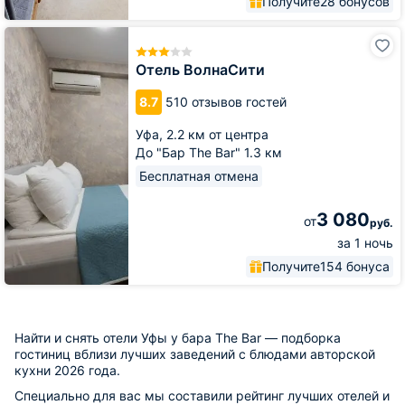
Получите
28 бонусов
Отель
ВолнаСити
Отель ВолнаСити
8.7
510 отзывов гостей
Уфа,
2.2 км от центра
До "Бар The Bar" 1.3 км
Бесплатная отмена
3 080
от
руб.
за 1 ночь
Получите
154 бонуса
Найти и снять отели Уфы у бара The Bar — подборка
гостиниц вблизи лучших заведений с блюдами авторской
кухни 2026 года.
Специально для вас мы составили рейтинг лучших отелей и