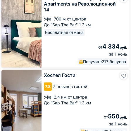
Liberty
Apartments на Революционной
Sity
14
Apartments
на
Уфа,
700 м от центра
Революционной
До "Бар The Bar" 1.2 км
14
Бесплатная отмена
4 334
от
руб.
за 1 ночь
Получите
217 бонусов
Хостел
Хостел Гости
Гости
7.8
7 отзывов гостей
Уфа,
2.4 км от центра
До "Бар The Bar" 1.3 км
550
от
руб.
за 1 ночь