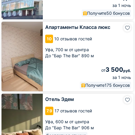
за 1 ночь
Получите
50 бонусов
Апартаменты
Апартаменты Класса люкс
Класса
люкс
10
10 отзывов гостей
Уфа,
700 м от центра
До "Бар The Bar" 890 м
3 500
от
руб.
за 1 ночь
Получите
175 бонусов
Отель
Отель Эдем
Эдем
7.9
17 отзывов гостей
Уфа,
600 м от центра
До "Бар The Bar" 906 м