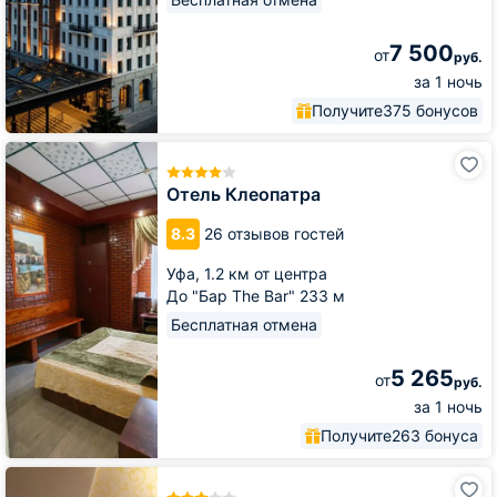
7 500
от
руб.
за 1 ночь
Получите
375 бонусов
Отель
Клеопатра
Отель Клеопатра
8.3
26 отзывов гостей
Уфа,
1.2 км от центра
До "Бар The Bar" 233 м
Бесплатная отмена
5 265
от
руб.
за 1 ночь
Получите
263 бонуса
Гостиница
Агидель