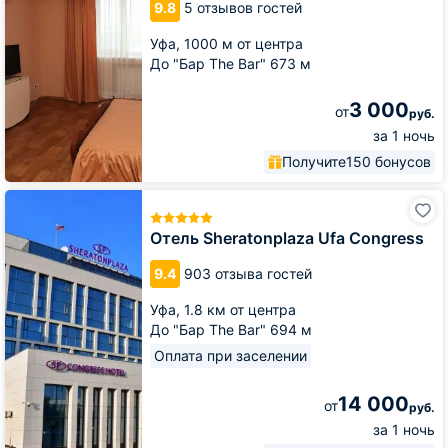
9.8
5 отзывов гостей
Уфа,
1000 м от центра
До "Бар The Bar" 673 м
3 000
от
руб.
за 1 ночь
Получите
150 бонусов
Отель
Sheratonplaza
Ufa
Отель Sheratonplaza Ufa Congress
Congress
9.4
903 отзыва гостей
Уфа,
1.8 км от центра
До "Бар The Bar" 694 м
Оплата при заселении
14 000
от
руб.
за 1 ночь