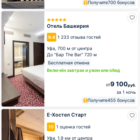
Получите
700 бонусов
Отель
Башкирия
Отель Башкирия
9.4
1 233 отзыва гостей
Уфа,
700 м от центра
До "Бар The Bar" 720 м
Бесплатная отмена
Включён завтрак и ужин или обед
9 100
от
руб.
за 1 ночь
Получите
455 бонусов
Е-
Е-Хостел Старт
Хостел
Старт
10
1 оценка гостей
Уфа,
1.9 км от центра