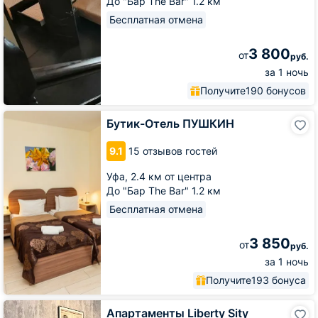
До "Бар The Bar" 1.2 км
Бесплатная отмена
3 800
от
руб.
за 1 ночь
Получите
190 бонусов
Бутик-
Бутик-Отель ПУШКИН
Отель
ПУШКИН
9.1
15 отзывов гостей
Уфа,
2.4 км от центра
До "Бар The Bar" 1.2 км
Бесплатная отмена
3 850
от
руб.
за 1 ночь
Получите
193 бонуса
Апартаменты
Апартаменты Liberty Sity