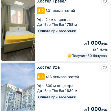
Хостел Трэвел
Трэвел
8.9
301 отзыв гостей
Уфа,
2 км от центра
До "Бар The Bar" 758 м
Оплата при заселении
1 000
от
руб.
за 1 ночь
Получите
50 бонусов
Хостел
Хостел Уфа
Уфа
9.3
413 отзывов гостей
Уфа,
800 м от центра
До "Бар The Bar" 880 м
Оплата при заселении
1 000
от
руб.