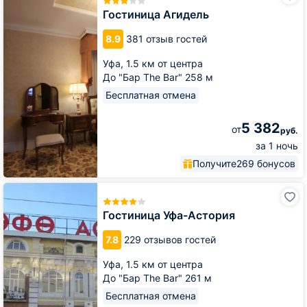
Гостиница Агидель
8.9
381 отзыв гостей
Уфа,
1.5 км от центра
До "Бар The Bar" 258 м
Бесплатная отмена
5 382
от
руб.
за 1 ночь
Получите
269 бонусов
Гостиница
Уфа-
Астория
Гостиница Уфа-Астория
7.8
229 отзывов гостей
Уфа,
1.5 км от центра
До "Бар The Bar" 261 м
Бесплатная отмена