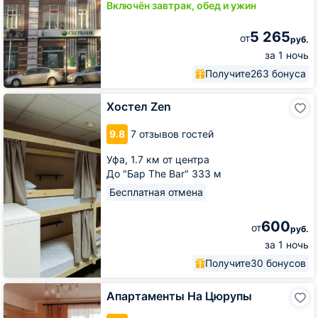
Включён завтрак, обед и ужин
5 265
от
руб.
за 1 ночь
Получите
263 бонуса
Хостел
Хостел Zen
Zen
9.8
7 отзывов гостей
Уфа,
1.7 км от центра
До "Бар The Bar" 333 м
Бесплатная отмена
600
от
руб.
за 1 ночь
Получите
30 бонусов
Апартаменты
Апартаменты На Цюрупы
На
Цюрупы