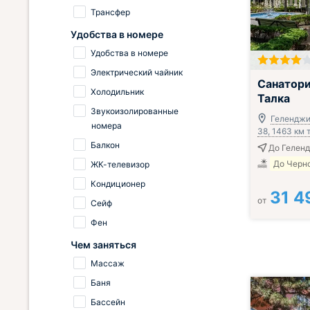
Трансфер
Удобства в номере
Удобства в номере
Электрический чайник
Всё включено
Санатори
Холодильник
Талка
Звукоизолированные
Геленджик
номера
38, 1463 км
Балкон
До Гелен
До Черно
ЖК-телевизор
Кондиционер
31 4
от
Сейф
Фен
Чем заняться
Массаж
Баня
Бассейн