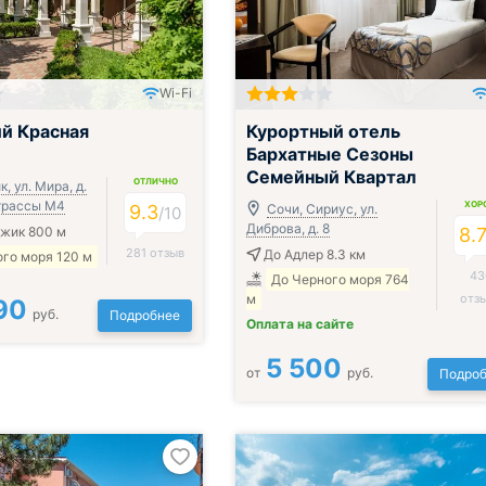
Wi-Fi
й Красная
Курортный отель
Бархатные Сезоны
Семейный Квартал
ОТЛИЧНО
, ул. Мира, д.
 трассы М4
ХОР
9.3
Сочи, Сириус, ул.
/
10
Диброва, д. 8
джик 800 м
8.
281 отзыв
До Адлер 8.3 км
го моря 120 м
43
До Черного моря 764
м
отз
90
руб.
Подробнее
Оплата на сайте
5 500
от
руб.
Подроб