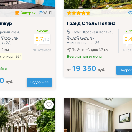
Завтрак
Wi-Fi
чён
онжур
Гранд Отель Поляна
ХОРОШО
ОТЛ
рский край,
Сочи, Красная Поляна,
. Сукко, ул.
Эсто-Садок, ул.
8.7
9.
/
10
 д. 2Д
Ачипсинская, д. 26
.2 км
До Эсто-Садок 1.7 км
90 отзывов
40 от
ого моря 564
Бесплатная отмена
19 350
айте
от
руб.
Подроб
00
руб.
Подробнее