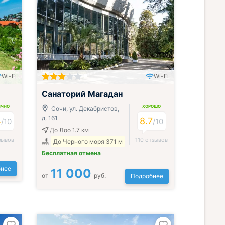
Wi-Fi
Wi-Fi
Включён завтрак, обед и ужин
Санаторий Магадан
ИЧНО
ХОРОШО
Сочи, ул. Декабристов,
д. 161
4
8.7
/
10
/
10
До Лоо 1.7 км
зывов
110 отзывов
До Черного моря 371 м
Бесплатная отмена
нее
11 000
от
руб.
Подробнее