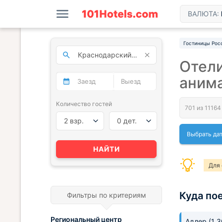
ВАЛЮТА:
Гостиницы Рос
Отели
аним
Количество гостей
2 взр.
0 дет.
Выбрать да
НАЙТИ
Для 
Куда по
Фильтры по критериям
Региональный центр
Адлер
(1 