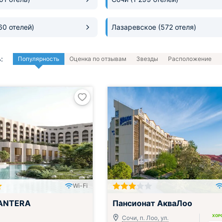
60 отелей)
Лазаревское
(572 отеля)
:
Популярность
Оценка по отзывам
Звезды
Расположение
Wi-Fi
Всё включено
ANTERA
Пансионат АкваЛоо
ХОР
Сочи, п. Лоо, ул.