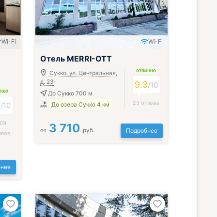
Wi-Fi
Wi-Fi
Включён завтрак, обед и ужин
Отель MERRI-OTT
ОТЛИЧНО
Сукко, ул. Центральная,
д. 23
9.3
/
10
ОШО
До Сукко 700 м
23 отзыва
7
/
10
До озера Сукко 4 км
09
3 710
от
руб.
Подробнее
ывов
нее