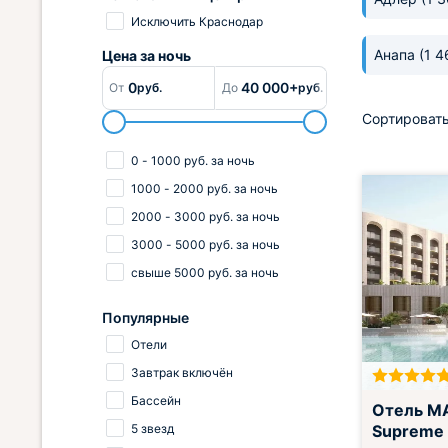
Исключить Краснодар
Анапа
(1 4
Цена за
ночь
0
40 000+
От
руб.
До
руб.
Сортировать
0
-
1000
руб.
за ночь
1000
-
2000
руб.
за ночь
2000
-
3000
руб.
за ночь
3000
-
5000
руб.
за ночь
свыше
5000
руб.
за ночь
Популярные
Отели
Завтрак включён
Бассейн
Отель M
5 звезд
Supreme