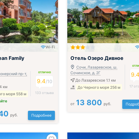
Wi-Fi
Включён завтрак, обед и ужин
ean Family
Отель Озеро Дивное
ОТЛ
Сочи, Лазаревское, ш.
Сочинское, д. 2Г
ОТЛИЧНО
онерский пр-т,
9.
9.4
До Лазаревское 1.1 км
/
10
17 от
4 км
До Черного моря 256 м
133 отзыва
го моря 558 м
13 800
айте
от
руб.
Подроб
40
руб.
Подробнее