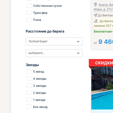
Анапа, Ви
Собственная кухня
Мира, д. 211
Трансфер
До Витязе
Пляж
До Витяз
лимана 307 
Расстояние до берега
Бесплатная
9 46
Любой берег
от
выберите...
СКИДКИ
Звезды
5 звезд
4 звезды
3 звезды
2 звезды
1 звезда
Без звезд