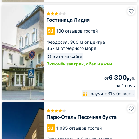
Гостиница
Лидия
Гостиница Лидия
9.1
100 отзывов гостей
Феодосия,
300 м от центра
357 м от Черного моря
Оплата на сайте
Включён завтрак, обед и ужин
6 300
от
руб.
за 1 ночь
Получите
315 бонусов
Парк-
Отель
Песочная
Парк-Отель Песочная бухта
бухта
9.1
1 095 отзывов гостей