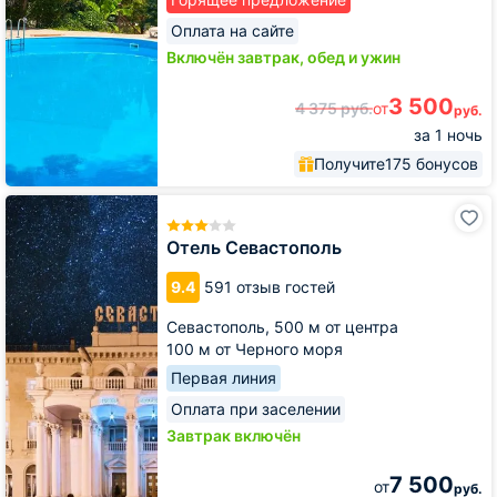
Оплата на сайте
Включён завтрак, обед и ужин
3 500
4 375
руб.
от
руб.
за 1 ночь
Получите
175 бонусов
Отель
Севастополь
Отель Севастополь
9.4
591 отзыв гостей
Севастополь,
500 м от центра
100 м от Черного моря
Первая линия
Оплата при заселении
Завтрак включён
7 500
от
руб.