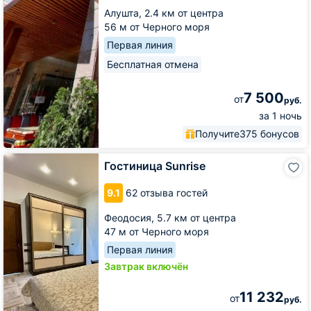
Алушта,
2.4 км от центра
56 м от Черного моря
Первая линия
Бесплатная отмена
7 500
от
руб.
за 1 ночь
Получите
375 бонусов
Гостиница
Гостиница Sunrise
Sunrise
9.1
62 отзыва гостей
Феодосия,
5.7 км от центра
47 м от Черного моря
Первая линия
Завтрак включён
11 232
от
руб.