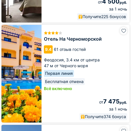
4 500
от
руб.
за 1 ночь
Получите
225 бонусов
Отель
На
Черноморской
Отель На Черноморской
9.4
61 отзыв гостей
Феодосия,
3.4 км от центра
47 м от Черного моря
Первая линия
Бесплатная отмена
Всё включено
7 475
от
руб.
за 1 ночь
Получите
374 бонуса
Отель