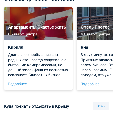
Апартаменты Счастье жить
Отель Протос
0.7 км от центра
4.8 км от центра
Кирилл
Яна
Длительное пребывание вне
В двух минутах х
родных стен всегда сопряжено с
Приятные владель
бытовыми компромиссами, но
своем бизнесе. О
данный жилой фонд их полностью
незабываемым. Ещ
исключает. Близость к бизнес-
приедем, это уже
кварталу позволила мне
шикарной ухоженн
Подробнее
Подробнее
отказаться от такси и
есть бассейн, шез
наслаждаться прогулками по
Парковочные мест
историческим улочкам утром и
номере все блага
вечером. Интерьер сочетает
чисто убрано. Мы
классическую основательность с
остались, спасибо
Куда поехать отдыхать в Крыму
Все
современной