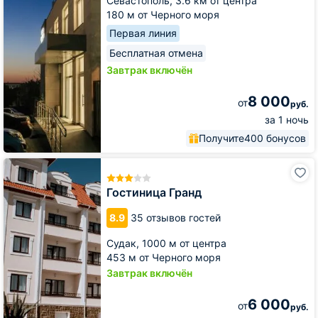
Севастополь,
3.6 км от центра
180 м от Черного моря
Первая линия
Бесплатная отмена
Завтрак включён
8 000
от
руб.
за 1 ночь
Получите
400 бонусов
Гостиница
Гранд
Гостиница Гранд
8.9
35 отзывов гостей
Судак,
1000 м от центра
453 м от Черного моря
Завтрак включён
6 000
от
руб.