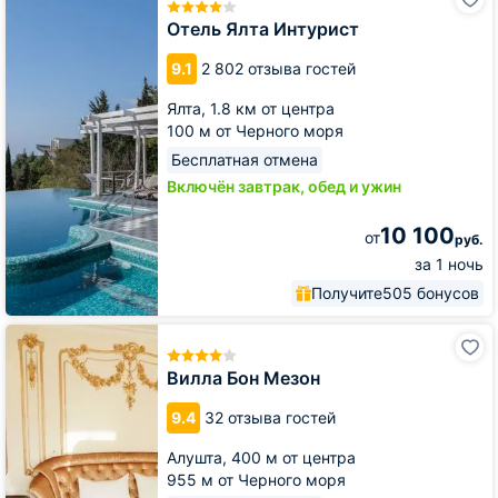
Ялта
Интурист
Отель Ялта Интурист
9.1
2 802 отзыва гостей
Ялта,
1.8 км от центра
100 м от Черного моря
Бесплатная отмена
Включён завтрак, обед и ужин
10 100
от
руб.
за 1 ночь
Получите
505 бонусов
Вилла
Бон
Мезон
Вилла Бон Мезон
9.4
32 отзыва гостей
Алушта,
400 м от центра
955 м от Черного моря