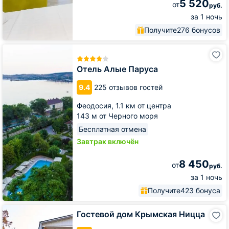
5 520
от
руб.
за 1 ночь
Получите
276 бонусов
Отель
Алые
Паруса
Отель Алые Паруса
9.4
225 отзывов гостей
Феодосия,
1.1 км от центра
143 м от Черного моря
Бесплатная отмена
Завтрак включён
8 450
от
руб.
за 1 ночь
Получите
423 бонуса
Гостевой
Гостевой дом Крымская Ницца
дом
Крымская