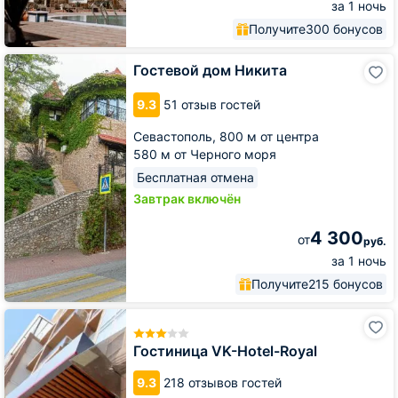
за 1 ночь
Получите
300 бонусов
Гостевой
Гостевой дом Никита
дом
Никита
9.3
51 отзыв гостей
Севастополь,
800 м от центра
580 м от Черного моря
Бесплатная отмена
Завтрак включён
4 300
от
руб.
за 1 ночь
Получите
215 бонусов
Гостиница
VK-
Hotel-
Гостиница VK-Hotel-Royal
Royal
9.3
218 отзывов гостей