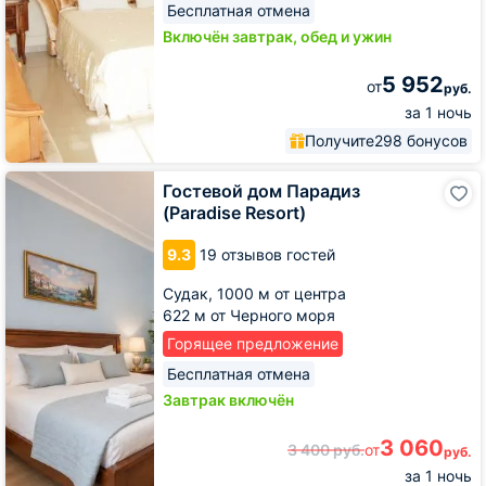
Бесплатная отмена
Включён завтрак, обед и ужин
5 952
от
руб.
за 1 ночь
Получите
298 бонусов
Гостевой
Гостевой дом Парадиз
дом
(Paradise Resort)
Парадиз
(Paradise
9.3
19 отзывов гостей
Resort)
Судак,
1000 м от центра
622 м от Черного моря
Горящее предложение
Бесплатная отмена
Завтрак включён
3 060
3 400
руб.
от
руб.
за 1 ночь