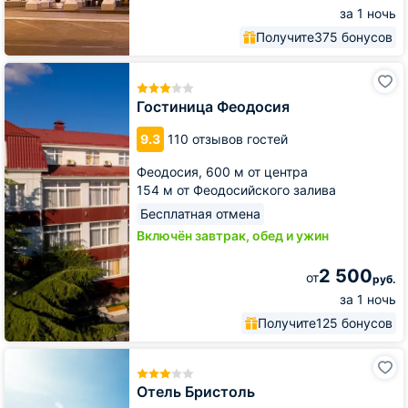
за 1 ночь
Получите
375 бонусов
Гостиница
Феодосия
Гостиница Феодосия
9.3
110 отзывов гостей
Феодосия,
600 м от центра
154 м от Феодосийского залива
Бесплатная отмена
Включён завтрак, обед и ужин
2 500
от
руб.
за 1 ночь
Получите
125 бонусов
Отель
Бристоль
Отель Бристоль