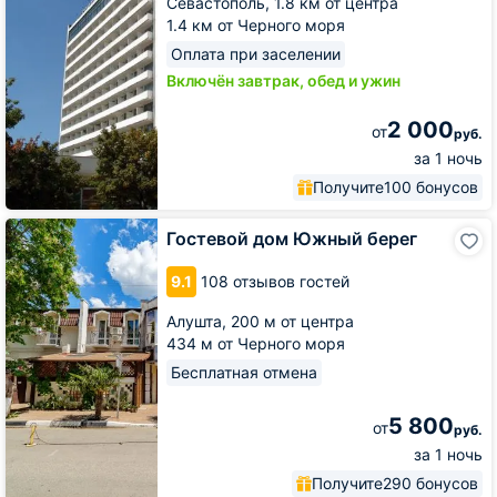
Севастополь,
1.8 км от центра
1.4 км от Черного моря
Оплата при заселении
Включён завтрак, обед и ужин
2 000
от
руб.
за 1 ночь
Получите
100 бонусов
Гостевой
Гостевой дом Южный берег
дом
Южный
9.1
108 отзывов гостей
берег
Алушта,
200 м от центра
434 м от Черного моря
Бесплатная отмена
5 800
от
руб.
за 1 ночь
Получите
290 бонусов