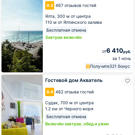
9.3
467 отзывов гостей
Ялта,
300 м от центра
110 м от Ялтинского залива
Бесплатная отмена
Завтрак включён
6 410
от
руб.
за 1 ночь
Получите
321 бонус
Гостевой
Гостевой дом Акватель
дом
Акватель
9.4
482 отзыва гостей
Судак,
700 м от центра
1.2 км от Черного моря
Бесплатная отмена
Включён завтрак, обед и ужин