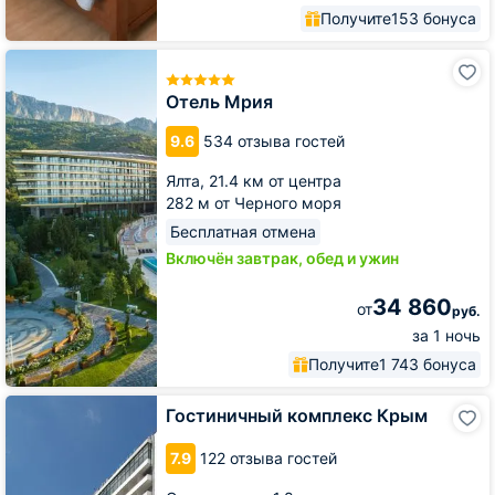
Получите
153 бонуса
Отель
Мрия
Отель Мрия
9.6
534 отзыва гостей
Ялта,
21.4 км от центра
282 м от Черного моря
Бесплатная отмена
Включён завтрак, обед и ужин
34 860
от
руб.
за 1 ночь
Получите
1 743 бонуса
Гостиничный
Гостиничный комплекс Крым
комплекс
Крым
7.9
122 отзыва гостей