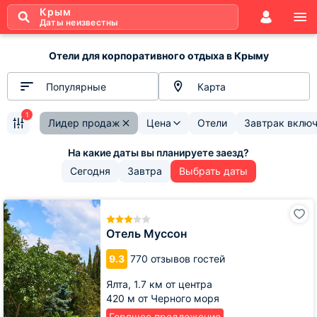
Крым
Даты неизвестны
Отели для корпоративного отдыха в Крыму
Популярные
Карта
1
Лидер продаж
Цена
Отели
Завтрак вклю
Сегодня
Завтра
Выбрать даты
Отель
Муссон
Отель Муссон
9.3
770 отзывов гостей
Ялта,
1.7 км от центра
420 м от Черного моря
Горящее предложение