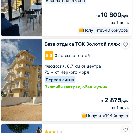
Бесплатная отмена
10 800
от
руб.
за 1 ночь
Получите
540 бонусов
База
База отдыха ТОК Золотой пляж
отдыха
ТОК
8.9
32 отзыва гостей
Золотой
пляж
Феодосия,
8.7 км от центра
72 м от Черного моря
Первая линия
Включён завтрак, обед и ужин
2 875
от
руб.
за 1 ночь
Получите
144 бонуса
Вилла
Аннигора