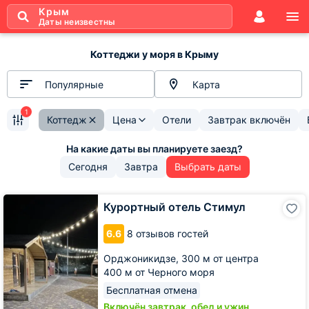
Крым
Даты неизвестны
Коттеджи у моря в Крыму
Популярные
Карта
1
Коттедж
Цена
Отели
Завтрак включён
Сегодня
Завтра
Выбрать даты
Курортный
Курортный отель Стимул
отель
Стимул
6.6
8 отзывов гостей
Орджоникидзе,
300 м от центра
400 м от Черного моря
Бесплатная отмена
Включён завтрак, обед и ужин