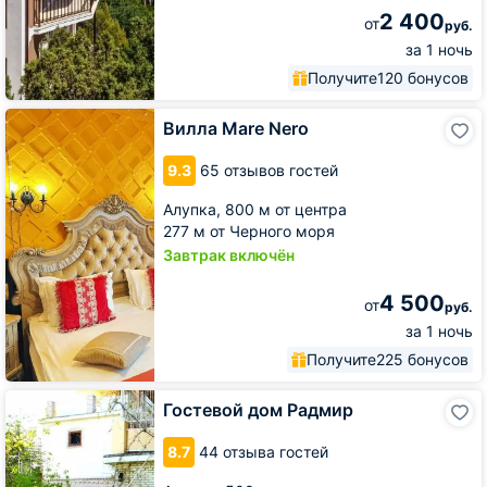
2 400
от
руб.
за 1 ночь
Получите
120 бонусов
Вилла
Вилла Mare Nero
Mare
Nero
9.3
65 отзывов гостей
Алупка,
800 м от центра
277 м от Черного моря
Завтрак включён
4 500
от
руб.
за 1 ночь
Получите
225 бонусов
Гостевой
Гостевой дом Радмир
дом
Радмир
8.7
44 отзыва гостей