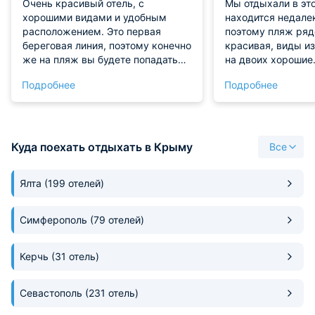
Очень красивый отель, с
Мы отдыхали в это
хорошими видами и удобным
находится недалек
расположением. Это первая
поэтому пляж ряд
береговая линия, поэтому конечно
красивая, виды и
же на пляж вы будете попадать
на двоих хорошие
очень быстро. Внешний экстерьер
размещались в у
Подробнее
Подробнее
очень симпатично смотрится. Мы
стандарте, которы
брали двухместный стандарт с
по всем причинам
выходом на общую террасу. В
свой отдельный са
номере у нас был и шкаф, и
Состояние номера
удобная кровать. Кондиционер,
рабочее. Цена при
Куда поехать отдыхать в Крыму
Все
телевизор - все работало отлично.
даже в сезон. Для
С питанием сложностей не
еды есть общая к
Ялта
(199 отелей)
возникало, так как рядом очень
много кафе и ресторанов.
Симферополь
(79 отелей)
Керчь
(31 отель)
Севастополь
(231 отель)