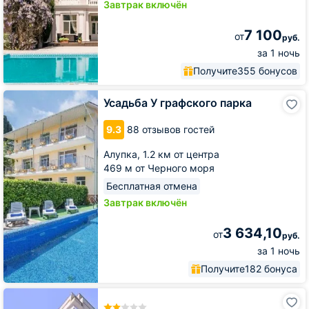
Завтрак включён
7 100
от
руб.
за 1 ночь
Получите
355 бонусов
Усадьба
Усадьба У графского парка
У
графского
9.3
88 отзывов гостей
парка
Алупка,
1.2 км от центра
469 м от Черного моря
Бесплатная отмена
Завтрак включён
3 634,10
от
руб.
за 1 ночь
Получите
182 бонуса
Отель
Новый