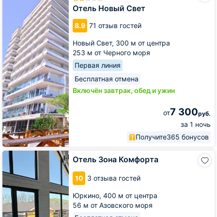
Свет
Отель Новый Свет
8.9
71 отзыв гостей
Новый Свет,
300 м от центра
253 м от Черного моря
Первая линия
Бесплатная отмена
Включён завтрак, обед и ужин
7 300
от
руб.
за 1 ночь
Получите
365 бонусов
Отель
Отель Зона Комфорта
Зона
Комфорта
10
3 отзыва гостей
Юркино,
400 м от центра
56 м от Азовского моря