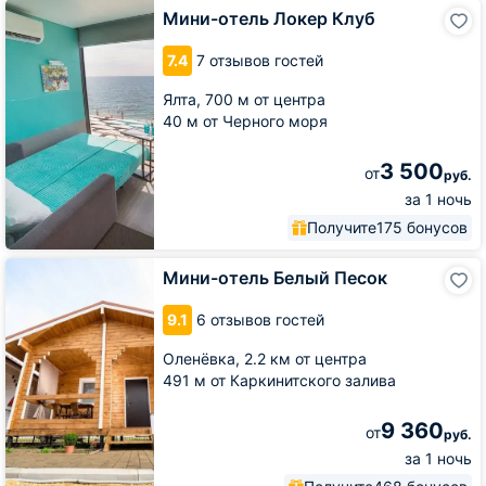
Мини-
Мини-отель Локер Клуб
отель
Локер
7.4
7 отзывов гостей
Клуб
Ялта,
700 м от центра
40 м от Черного моря
3 500
от
руб.
за 1 ночь
Получите
175 бонусов
Мини-
Мини-отель Белый Песок
отель
Белый
9.1
6 отзывов гостей
Песок
Оленёвка,
2.2 км от центра
491 м от Каркинитского залива
9 360
от
руб.
за 1 ночь