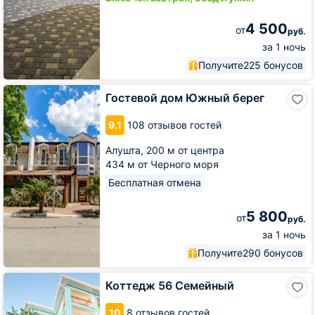
4 500
от
руб.
за 1 ночь
Получите
225 бонусов
Гостевой
Гостевой дом Южный берег
дом
Южный
9.1
108 отзывов гостей
берег
Алушта,
200 м от центра
434 м от Черного моря
Бесплатная отмена
5 800
от
руб.
за 1 ночь
Получите
290 бонусов
Коттедж
Коттедж 56 Семейный
56
Семейный
10
8 отзывов гостей