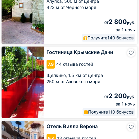
Алупка,
500 м от центра
423 м от Черного моря
2 800
от
руб.
за 1 ночь
Получите
140 бонусов
Гостиница
Гостиница Крымские Дачи
Крымские
Дачи
7.9
44 отзыва гостей
Щелкино,
1.5 км от центра
250 м от Азовского моря
2 200
от
руб.
за 1 ночь
Получите
110 бонусов
Отель
Отель Вилла Верона
Вилла
Верона
9.4
13 отзывов гостей