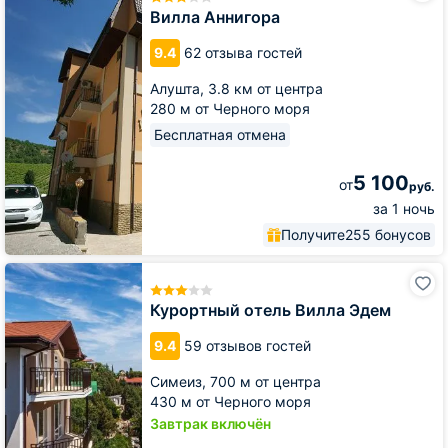
Вилла Аннигора
9.4
62 отзыва гостей
Алушта,
3.8 км от центра
280 м от Черного моря
Бесплатная отмена
5 100
от
руб.
за 1 ночь
Получите
255 бонусов
Курортный
отель
Вилла
Курортный отель Вилла Эдем
Эдем
9.4
59 отзывов гостей
Симеиз,
700 м от центра
430 м от Черного моря
Завтрак включён