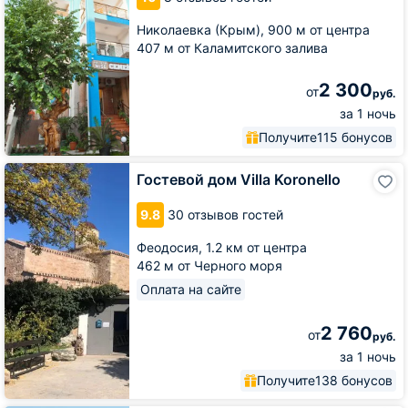
Николаевка (Крым),
900 м от центра
407 м от Каламитского залива
2 300
от
руб.
за 1 ночь
Получите
115 бонусов
Гостевой
Гостевой дом Villa Koronello
дом
Villa
9.8
30 отзывов гостей
Koronello
Феодосия,
1.2 км от центра
462 м от Черного моря
Оплата на сайте
2 760
от
руб.
за 1 ночь
Получите
138 бонусов