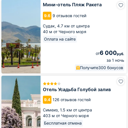
Мини-
Мини-отель Пляж Ракета
отель
Пляж
9.6
9 отзывов гостей
Ракета
Судак,
4.7 км от центра
40 м от Черного моря
Оплата на сайте
6 000
от
руб.
за 1 ночь
Получите
300 бонусов
Отель
Усадьба
Голубой
Отель Усадьба Голубой залив
залив
9.4
126 отзывов гостей
Симеиз,
1.5 км от центра
403 м от Черного моря
Бесплатная отмена