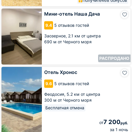
Получите
468 бонусов
Мини-
Мини-отель Наша Дача
отель
Наша
9.4
5 отзывов гостей
Дача
Заозерное,
2.1 км от центра
690 м от Черного моря
РАСПРОДАНО
Отель
Отель Хронос
Хронос
9.6
5 отзывов гостей
Феодосия,
5.2 км от центра
300 м от Черного моря
Бесплатная отмена
7 200
от
руб.
за 1 ночь