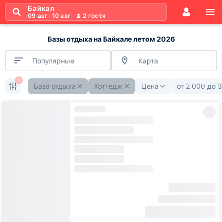
Байкал
09 авг
-
10 авг
2
гостя
Базы отдыха на Байкале летом 2026
Популярные
Карта
2
База отдыха
Коттедж
Цена
от
2 000
до
3