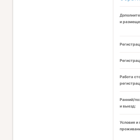
Дополните
и размеще
Регистрац
Регистрац
Работа ст
регистрац
Ранний/по
и выезд:
Условия и
проживани