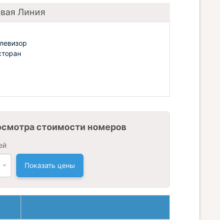
рвая Линия
левизор
сторан
осмотра стоимости номеров
ей
Показать цены