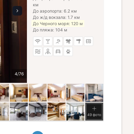
км
До аэропорта: 6.2 км
До ж/д вокзала: 1.7 км
До Черного моря: 120 м
До пляжа: 104 м
49 фото