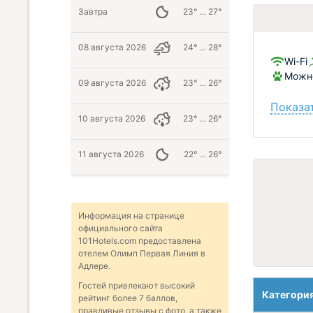
Завтра
23° … 27°
08 августа 2026
24° … 28°
Wi-Fi
Можно
09 августа 2026
23° … 26°
Показат
10 августа 2026
23° … 26°
11 августа 2026
22° … 26°
Информация на странице
официального сайта
101Hotels.com предоставлена
отелем Олимп Первая Линия в
Адлере.
Гостей привлекают высокий
Категори
рейтинг более 7 баллов,
правдивые отзывы с фото, а также