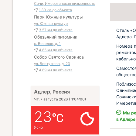
Сочи, Имеретинская низменность
1.39 км
до объекта
Парк Южные культуры
ул. Южных культур
Отель «О
3.57 км
до объекта
Адлера. 
Обезьяний питомник
с. Веселое, д. 1
Номера п
4.65 км
до объекта
ремонтом
Собор Святого Саркиса
кабельно
ул. Бестужева, д. 23
Самостоя
4.69 км
до объекта
обществе
Поблизос
Олимпийс
Адлер, Россия
Сочински
Чт, 7 августа 2026
(
1:04:02
)
Имеретин
23
Мы ре
в Адлере
Ясно