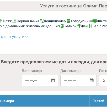
Услуги в гостинице Олимп Пе
Пляж
Первая линия
Кондиционер
Холодильник
ЖК-те
 с домашними животными (до 3 кг)
Балкон
Фен
Бар / Ре
ь все услуги
Введите предполагаемые даты поездки, для пр
Дата заезда
Дата выезда
Гост
—.—.—
—.—.—
2
я номера
Гостей