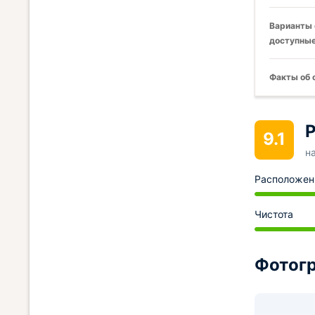
Варианты 
доступные
Факты об 
Р
9.1
н
Расположен
Чистота
Фотогр