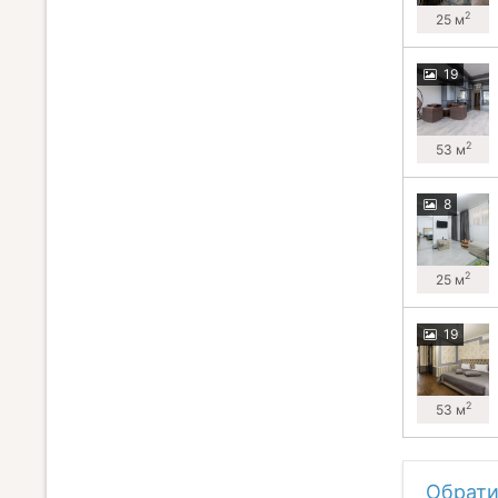
2
25 м
19
2
53 м
8
2
25 м
19
2
53 м
Обрати