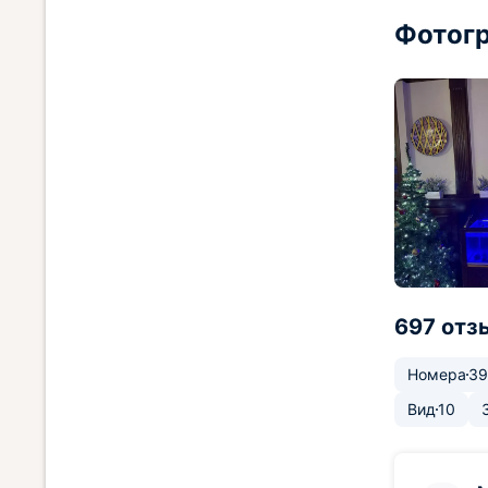
Фотогр
697 отз
Номера
39
Вид
10