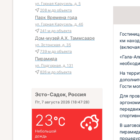
ул. Горная Карусель, д. 5
208 м
до объекта
Парк Времена года
ул. Горная Карусель, д. 4б
241 м
до объекта
Гостиниц
Дом-музей А.Х. Таммсааре
км наход
ул. Эстонская, д. 35
(включая 
739 м
до объекта
«Гала-Ал
Пирамида
необход
ул. Подгорная, д. 131
826 м
до объекта
На терри
дополнит
Гости мо
Эсто-Садок, Россия
Для пров
эргономи
Пт, 7 августа 2026
(
18:47:29
)
передвиж
23
спортивн
В шагово
Небольшой
пирамиды
дождь
процедур