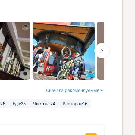
Сначала рекомендуемые
26
Еда
25
Чистота
24
Ресторан
16