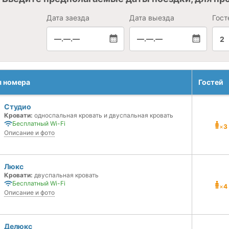
Дата заезда
Дата выезда
Гост
—.—.—
—.—.—
2
я номера
Гостей
Студио
Кровати:
односпальная кровать и двуспальная кровать
Бесплатный Wi-Fi
×
3
Описание и фото
Люкс
Кровати:
двуспальная кровать
Бесплатный Wi-Fi
×
4
Описание и фото
Делюкс