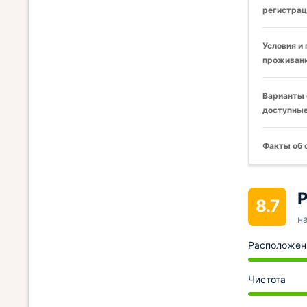
регистрац
Условия и
проживани
Варианты 
доступные
Факты об 
Р
8.7
н
Расположен
Чистота