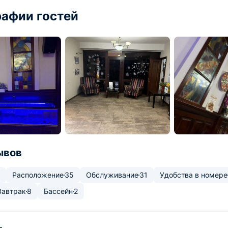
афии гостей
ывов
Расположение
35
Обслуживание
31
Удобства в номере
Завтрак
8
Бассейн
2