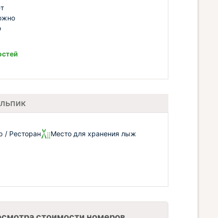
ет
можно
о
остей
Альпик
р / Ресторан
Место для хранения лыж
осмотра стоимости номеров