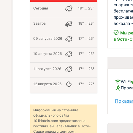
снаряжен
Сегодня
19° … 23°
бесплатн
проживан
вокзала 
Завтра
18° … 28°
Мы ре
09 августа 2026
17° … 26°
в Эсто-С
10 августа 2026
17° … 25°
11 августа 2026
17° … 26°
Wi-Fi
12 августа 2026
17° … 27°
Прока
Показат
Информация на странице
официального сайта
101Hotels.com предоставлена
гостиницей Гала-Альпик в Эсто-
Садке рядом с центром.