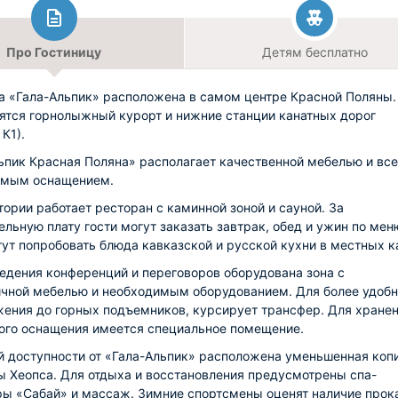
Про Гостиницу
Детям бесплатно
а «Гала-Альпик» расположена в самом центре Красной Поляны. 
ятся горнолыжный курорт и нижние станции канатных дорог
К1).
ьпик Красная Поляна» располагает качественной мебелью и вс
имым оснащением.
тории работает ресторан с каминной зоной и сауной. За
ельную плату гости могут заказать завтрак, обед и ужин по мен
гут попробовать блюда кавказской и русской кухни в местных к
едения конференций и переговоров оборудована зона с
чной мебелью и необходимым оборудованием. Для более удобн
ения до горных подъемников, курсирует трансфер. Для хране
ого оснащения имеется специальное помещение.
й доступности от «Гала-Альпик» расположена уменьшенная коп
 Хеопса. Для отдыха и восстановления предусмотрены спа-
ы «Сабай» и массаж. Зимние спортсмены оценят наличие прок