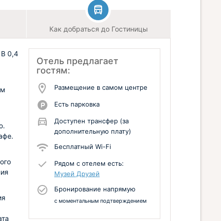
Как добраться до Гостиницы
В 0,4
Отель предлагает
гостям:
Размещение в самом центре
ем
Есть парковка
Доступен трансфер (за
ю.
дополнительную плату)
афе.
Бесплатный Wi-Fi
ого
Рядом с отелем есть:
ния
Музей Друзей
Бронирование напрямую
ия
с моментальным подтверждением
ата