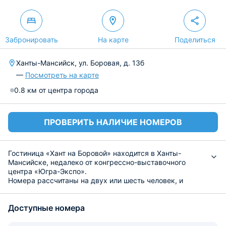
Забронировать
На карте
Поделиться
Ханты-Мансийск, ул. Боровая, д. 13б
—
Посмотреть на карте
0.8 км от центра города
ПРОВЕРИТЬ НАЛИЧИЕ НОМЕРОВ
Гостиница «Хант на Боровой» находится в Ханты-
Мансийске, недалеко от конгрессно-выставочного
центра «Югра-Экспо».
Номера рассчитаны на двух или шесть человек, и
оснащены спальными местами и телевизором, чайной
станцией, а также скоростным Wi-Fi. Санузел
Доступные номера
находится на этаже.
Недалеко находится кафе, а также продуктовый
магазин.