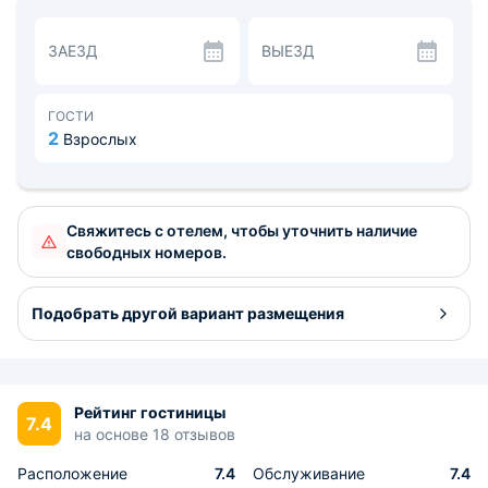
Разнообразить поездку помогут Центр народных
художественных промыслов и ремесел, Музей
ЗАЕЗД
ВЫЕЗД
природы и человека и парк им. Бориса Лосева в 1,5.
Расстояние до аэропорта - 3,1 км, до
железнодорожного вокзала - 0,8 км.
ГОСТИ
2
Взрослых
Свяжитесь с отелем, чтобы уточнить наличие
свободных номеров.
Подобрать другой вариант размещения
Рейтинг гостиницы
7.4
на основе 18 отзывов
Расположение
7.4
Обслуживание
7.4