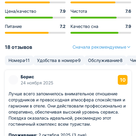
Цена/качество
7.9
Чистота
7.6
Питание
7.2
Качество сна
7.9
18 отзывов
Сначала рекомендуемые
Номера
11
Удобства в номере
9
Обслуживание
8
Чи
Борис
10
24 ноября 2025
Лучше всего запомнилось внимательное отношение
сотрудников и превосходная атмосфера спокойствия и
гармонии в отеле. Они действовали профессионально и
оперативно, обеспечивая высокий уровень сервиса.
Поездка оказалась идеальной, рекомендую этот
гостиничный комплекс всем туристам.
Проживание:
2 октября 2025 (3 дня)