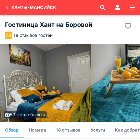
ХАНТЫ-МАНСИЙСК
Гостиница Хант на Боровой
18 отзывов гостей
7.4
53 фото объекта
Обзор
Номера
18 отзывов
Услуги
Как добрат