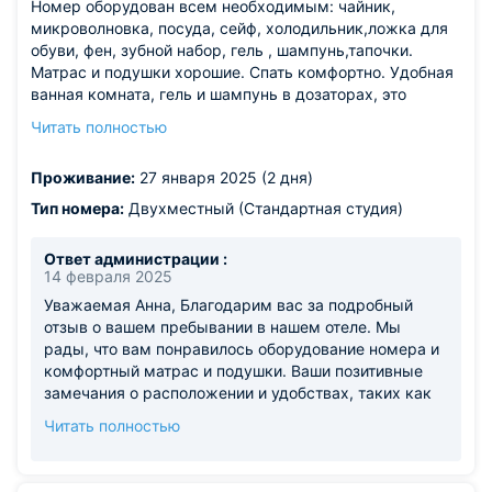
Номер оборудован всем необходимым: чайник,
каждый номер переносными лампами.
микроволновка, посуда, сейф, холодильник,ложка для
Выключатель: Уже передали информацию
обуви, фен, зубной набор, гель , шампунь,тапочки.
технической службе — проблема будет устранена в
Матрас и подушки хорошие. Спать комфортно. Удобная
ближайшее время. С нетерпением ждем вас снова
ванная комната, гель и шампунь в дозаторах, это
— обещаем, что ваш следующий визит будет еще
удобнее,чем одноразовые пакетики. До метро три
комфортнее! С уважением, Руководитель отдела
Читать полностью
минуты. Тихая улица. Рядом Пятёрочка, Акус вилл и
бронирования Алина
аптека. Из нюансов: кровать на колесах и поэтому
Проживание:
27 января 2025 (2 дня)
немного покачивается. Одно одеяло для двоих не
всегда удобно. Номер небольшой и выполнен в темных
Тип номера:
Двухместный (Стандартная студия)
тонах.
Ответ администрации :
14 февраля 2025
Уважаемая Анна, Благодарим вас за подробный
отзыв о вашем пребывании в нашем отеле. Мы
рады, что вам понравилось оборудование номера и
комфортный матрас и подушки. Ваши позитивные
замечания о расположении и удобствах, таких как
ванная комната с дозаторами, очень ценны для нас.
Читать полностью
Мы также обязательно примем во внимание ваши
комментарии о кровати на колесах и одноразовом
одеяле, чтобы улучшить качество наших услуг. Ваши