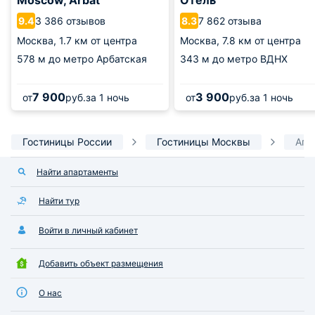
Moscow, Arbat
Отель
3 386 отзывов
7 862 отзыва
9.4
8.3
Москва,
1.7 км от центра
Москва,
7.8 км от центра
578 м
до метро Арбатская
343 м
до метро ВДНХ
7 900
3 900
от
руб.
за 1 ночь
от
руб.
за 1 ночь
Гостиницы России
Гостиницы Москвы
Апа
Найти апартаменты
Найти тур
Войти в личный кабинет
Добавить объект размещения
О нас