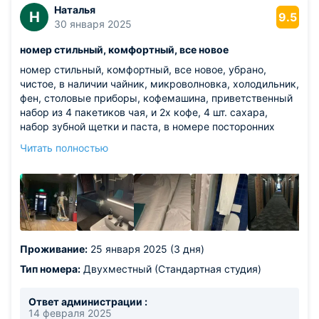
предложения помогут нам создать еще более
Наталья
Н
9.5
комфортные условия для наших гостей. Будем рады
30 января 2025
видеть вас снова в нашем отеле! С уважением,
номер стильный, комфортный, все новое
Руководитель отдела бронирования Алина
номер стильный, комфортный, все новое, убрано,
чистое, в наличии чайник, микроволновка, холодильник,
фен, столовые приборы, кофемашина, приветственный
набор из 4 пакетиков чая, и 2х кофе, 4 шт. сахара,
набор зубной щетки и паста, в номере посторонних
запахов нет, окно открывается, проветривается,
Читать полностью
матрасы новые удобные, белье белое, свежее, в целом
приятное впечатление о проживании, очень
понравилось жидкое мыло для рук, душистое и
приятный аромат
Из недостатков: номер был арендован с 2х спальной
кроватью, фактически были сдвинуты две
односпальные, они разъезжались, нужно было спать
Проживание:
25 января 2025 (3 дня)
либо на одной либо на другой, хотелось спать на одной
широкой кровати. Если в номер заезжает пара, то
Тип номера:
Двухместный (Стандартная студия)
одеяло всего одно, тоже неудобно. на сайте написано
было, что окончательная оплата при заселении,
Ответ администрации :
фактически до, поэтому информация не верная,
14 февраля 2025