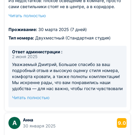
Из недостатков: плохое освещение в комнате, просто
сами светильники стоят не в центре, а в коридоре.
Отсутствуют глубокие тарелки и моющее средство,
Читать полностью
хотя всё остальное имеется. Выключатель в туалете
издает странные звуки и не контачит, по итогу свет
Проживание:
30 марта 2025 (7 дней)
врубается в туалете через раз
Тип номера:
Двухместный (Стандартная студия)
Ответ администрации :
2 июня 2025
Уважаемый Дмитрий, Большое спасибо за ваш
подробный отзыв и высокую оценку стиля номера,
комфорта кровати, а также полноты комплектации!
Мы искренне рады, что вам понравились наши
удобства — для нас важно, чтобы гости чувствовали
себя как дома. При этом искренне сожалеем о
Читать полностью
доставленных неудобствах: Освещение в номере
действительно отличается от классического — это
часть концепции лофт-стиля с его характерным
приглушенным светом и акцентными
Анна
А
9.0
светильниками. Мы понимаем, что такой дизайн
30 января 2025
может быть непривычным, и поэтому дополнили