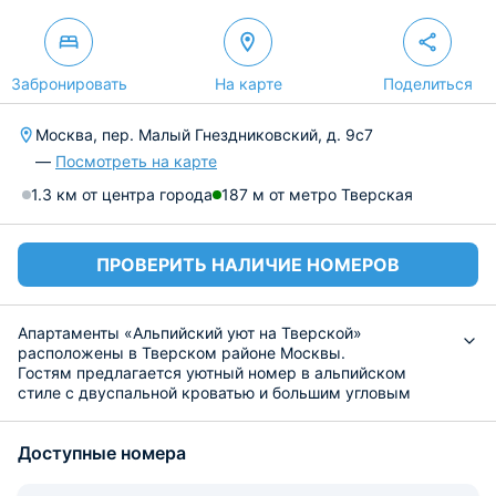
Забронировать
На карте
Поделиться
Москва, пер. Малый Гнездниковский, д. 9с7
—
Посмотреть на карте
1.3 км от центра города
187 м от метро Тверская
ПРОВЕРИТЬ НАЛИЧИЕ НОМЕРОВ
Апартаменты «Альпийский уют на Тверской»
расположены в Тверском районе Москвы.
Гостям предлагается уютный номер в альпийском
стиле с двуспальной кроватью и большим угловым
диваном, вместительным шкафом и туалетным
столиком. Из удобств: ЖК-телевизор, Wi-Fi,
Доступные номера
кондиционер, фен и сейф. В отдельной ванной комнате
оборудована душевая кабина и стиральная машина,
предлагаются гладильные и банные принадлежности.