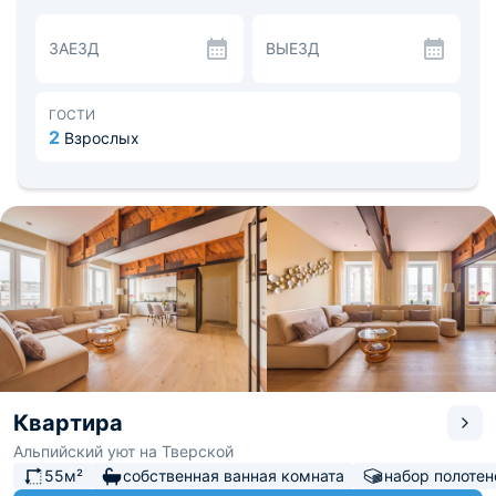
Кухня в номере снабжена необходимыми бытовыми
приборами (плита, холодильник,СВЧ-печь,
ЗАЕЗД
ВЫЕЗД
электрочайник), посудой и обеденной зоной.
Расстояние до аэропорта Внуково — 26, 7 км. В
шаговой доступности разнообразие кафе и
продуктовых магазинов, а так же известных
ГОСТИ
достопримечательностей: в 3-х минутах ходьбы театр
2
Взрослых
ГИТИС и в одной Музей-квартира А.Б. Гольденвейзера.
Квартира
Альпийский уют на Тверской
55м²
собственная ванная комната
набор полотен