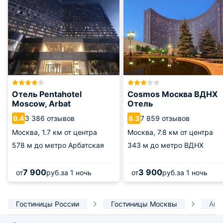
Отель Pentahotel
Cosmos Москва ВДНХ
Moscow, Arbat
Отель
3 386 отзывов
7 859 отзывов
9.4
8.3
Москва,
1.7 км от центра
Москва,
7.8 км от центра
578 м
до метро Арбатская
343 м
до метро ВДНХ
7 900
3 900
от
руб.
за 1 ночь
от
руб.
за 1 ночь
Гостиницы России
Гостиницы Москвы
Апа