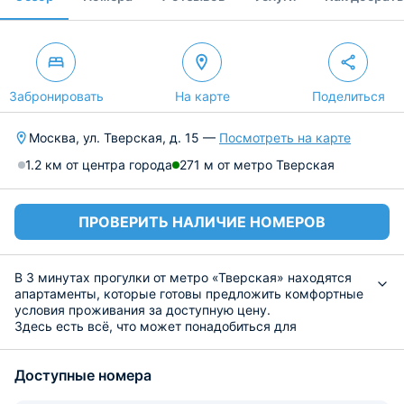
Забронировать
На карте
Поделиться
Москва, ул. Тверская, д. 15 —
Посмотреть на карте
1.2 км от центра города
271 м от метро Тверская
ПРОВЕРИТЬ НАЛИЧИЕ НОМЕРОВ
В 3 минутах прогулки от метро «Тверская» находятся
апартаменты, которые готовы предложить комфортные
условия проживания за доступную цену.
Здесь есть всё, что может понадобиться для
проживания: кровати, шкаф для хранения вещей,
телевизор, стол, ванная комната с душем и туалетом. В
Доступные номера
апартаментах сделан качественный и современный
ремонт.