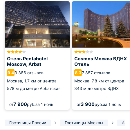
Отель Pentahotel
Cosmos Москва ВДНХ
Moscow, Arbat
Отель
3 386 отзывов
7 857 отзывов
9.4
8.3
Москва,
1.7 км от центра
Москва,
7.8 км от центра
578 м
до метро Арбатская
343 м
до метро ВДНХ
7 900
3 900
от
руб.
за 1 ночь
от
руб.
за 1 ночь
Гостиницы России
Гостиницы Москвы
Апа