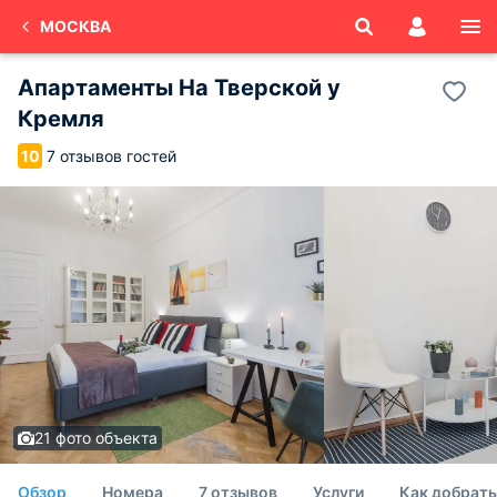
МОСКВА
Апартаменты На Тверской у
Кремля
7 отзывов гостей
10
21 фото объекта
Обзор
Номера
7 отзывов
Услуги
Как добрать