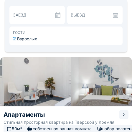
На кухне в вашем распоряжении холодильник, плита,
чайник, духовка, микроволновка. Для гостей здесь есть
наборы посуды и столовые приборы.
ЗАЕЗД
ВЫЕЗД
На территории апартаментов находятся кафе,
рестораны, магазины, аптека и многое другое. Чтобы
добраться до главных мест Москвы (Красная Площадь,
Большого Театра и т. д.) вам понадобится всего 15-20
ГОСТИ
минут прогулки. Аэропорт Шереметьево располагается
2
Взрослых
в 37 км.
Апартаменты
Стильная просторная квартира на Тверской у Кремля
50м²
собственная ванная комната
набор полотен