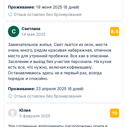
Из недостатков: окна без москитных сеток, стоит
Проживание:
19 июня 2025 (6 дней)
держать их закрытыми в тёплую погоду.
Отзыв оставлен без бронирования
Светлана
С
8.6
14 мая 2025
Замечательное жилье. Свет льется из окон, места
очень много, рядом красивая набережная, отличное
место для утренней пробежки. Все как в описании.
Заселение и выезд без участия персонала. На кухне
есть все, что нужно, включая кофемашину.
Останавливаюсь здесь не в первый раз, всегда
порядок и спокойно.
Проживание:
23 апреля 2025 (6 дней)
Отзыв оставлен без бронирования
Юлия
10
5 февраля 2025
Эти столичные апартаменты расположены почти в