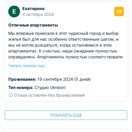
Екатерина
Е
10
4 октября 2024
Отличные апартаменты
Мы впервые приехали в этот чудесный город и выбор
жилья был для нас особенно ответственным шагом, и
мы не могли дождаться, когда остановимся в этих
апартаментах. К счастью, наши ожидания полностью
оправдались. Апартаменты полностью соответствовали
фотографиям. Здесь было чисто и тихо, а мебель
Читать полностью
отличалась высоким качеством, стильным дизайном и
удобством. Всё работало исправно. Наш отпуск был
Проживание:
19 сентября 2024 (5 дней)
полон ярких впечатлений, и мы с радостью
рекомендуем эти апартаменты.
Тип номера:
Студио (Amber)
Отзыв оставлен без бронирования
ПОКАЗАТЬ ЕЩЕ