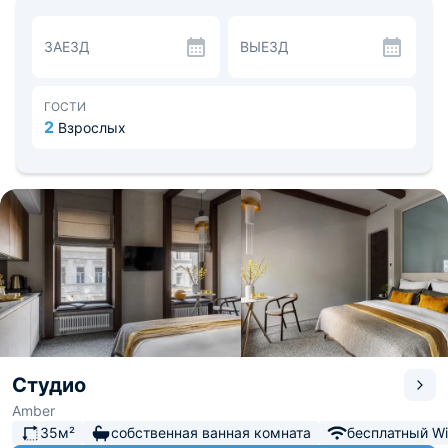
бытовые приборы, необходимые для приготовления
любимых блюд. Рядом расположены многочисленные
ЗАЕЗД
ВЫЕЗД
рестораны и кафе.
Гости смогут посетить музей «Собрание», Устьинский
сквер, Красную площадь, Исторический музей или
ГУМ. Расстояние до аэропорта Шереметьево - 28,1 км,
ГОСТИ
до Курского железнодорожного вокзала - 1,2 км.
2
Взрослых
Студио
Amber
35м²
собственная ванная комната
бесплатный Wi-