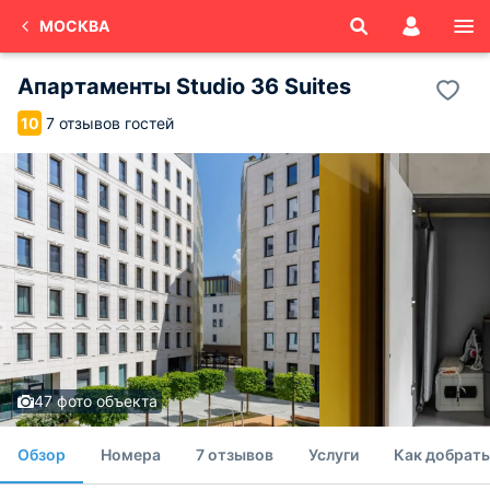
МОСКВА
Апартаменты Studio 36 Suites
7 отзывов гостей
10
47 фото объекта
Обзор
Номера
7 отзывов
Услуги
Как добрать