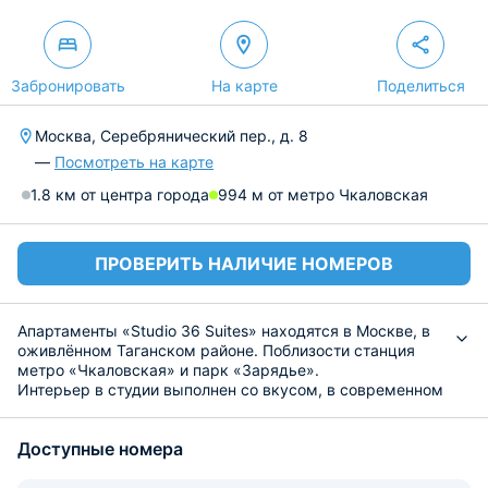
Забронировать
На карте
Поделиться
Москва, Серебрянический пер., д. 8
—
Посмотреть на карте
1.8 км от центра города
994 м от метро Чкаловская
ПРОВЕРИТЬ НАЛИЧИЕ НОМЕРОВ
Апартаменты «Studio 36 Suites» находятся в Москве, в
оживлённом Таганском районе. Поблизости станция
метро «Чкаловская» и парк «Зарядье».
Интерьер в студии выполнен со вкусом, в современном
стиле. Для приятного отдыха имеется комфортабельная
мебель, ЖК-телевизор, собственная ванная комната,
Доступные номера
кондиционер и Wi-fi.
В распоряжение гостей предоставляется кухня,
которая имеет обеденную зону. Так же установлены