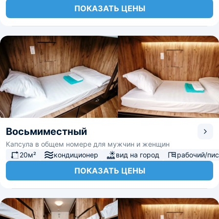
ПОКАЗАТЬ ЦЕНЫ
Восьмиместный
Капсула в общем номере для мужчин и женщин
20м²
кондиционер
вид на город
рабочий/пи
ПОКАЗАТЬ ЦЕНЫ