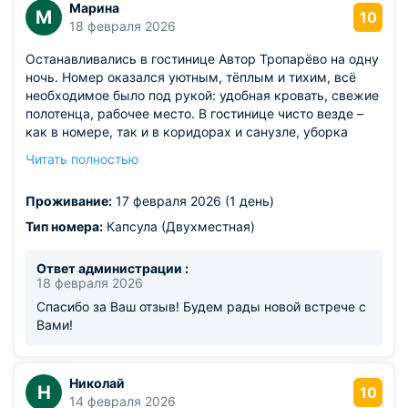
Марина
М
10
18 февраля 2026
Останавливались в гостинице Автор Тропарёво на одну
ночь. Номер оказался уютным, тёплым и тихим, всё
необходимое было под рукой: удобная кровать, свежие
полотенца, рабочее место. В гостинице чисто везде –
как в номере, так и в коридорах и санузле, уборка
чувствуется. Персонал приветливый и отзывчивый:
Читать полностью
быстро заселили, ответили на все вопросы, помогли с
ориентированием по району. Порадовало удобное
Проживание:
17 февраля 2026 (1 день)
расположение: недалеко метро, рядом есть магазины и
кафе, удобно как для позднего заезда, так и для
Тип номера:
Капсула (Двухместная)
раннего выезда. Соотношение цены и качества очень
хорошее – для краткосрочного проживания это
Ответ администрации :
отличный вариант.
18 февраля 2026
Из недостатков: из небольших минусов: хотелось бы
Спасибо за Ваш отзыв! Будем рады новой встрече с
немного улучшить шумоизоляцию, так как иногда были
Вами!
слышны звуки из коридора. Также не хватило более
разнообразных вариантов питания рядом или на
территории, особенно для раннего завтрака. Но в
Николай
целом эти моменты не испортили впечатления от
Н
10
14 февраля 2026
проживания.