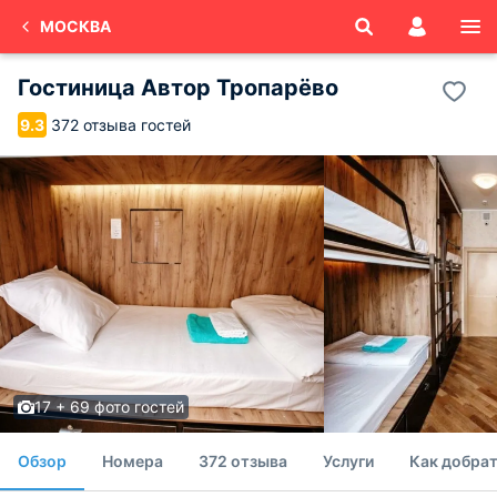
МОСКВА
Гостиница Автор Тропарёво
372 отзыва гостей
9.3
17 + 69 фото гостей
Обзор
Номера
372 отзыва
Услуги
Как добрат