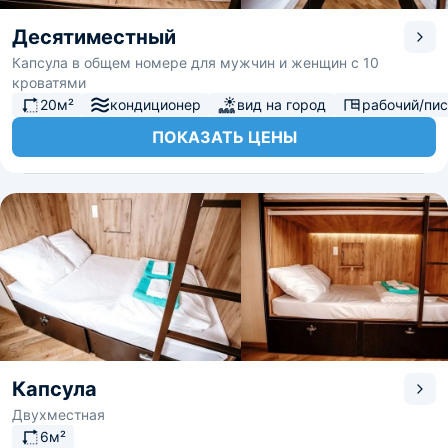
Десятиместный
Капсула в общем номере для мужчин и женщин с 10
кроватями
20м²
кондиционер
вид на город
рабочий/пи
ПОКАЗАТЬ ЦЕНЫ
Капсула
Двухместная
6м²