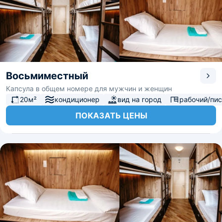
Восьмиместный
Капсула в общем номере для мужчин и женщин
20м²
кондиционер
вид на город
рабочий/пи
ПОКАЗАТЬ ЦЕНЫ