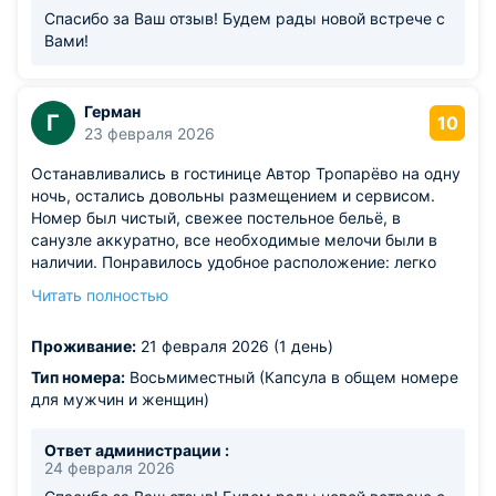
Спасибо за Ваш отзыв! Будем рады новой встрече с
Вами!
Герман
Г
10
23 февраля 2026
Останавливались в гостинице Автор Тропарёво на одну
ночь, остались довольны размещением и сервисом.
Номер был чистый, свежее постельное бельё, в
санузле аккуратно, все необходимые мелочи были в
наличии. Понравилось удобное расположение: легко
добраться от метро и до основных точек, которые нам
Читать полностью
были нужны. Персонал доброжелательный, быстро
заселили, ответили на все вопросы и помогли с
Проживание:
21 февраля 2026 (1 день)
ориентированием по району. Соотношение цены и
качества хорошее: за свою стоимость отель полностью
Тип номера:
Восьмиместный (Капсула в общем номере
оправдывает ожидания, комфортно выспались и
для мужчин и женщин)
спокойно провели вечер.
Ответ администрации :
24 февраля 2026