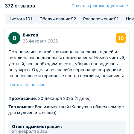
372 отзывов
Сначала рекомендуемые
Чистота
101
Обслуживание
92
Расположение
91
Ном
Виктор
В
10
23 февраля 2026
Остановились в этой гостинице на несколько дней и
остались очень довольны проживанием. Номер чистый,
уютный, все необходимое есть, уборка проводилась
регулярно. Отдельное спасибо персоналу: сотрудники
на ресепшене и горничные всегда вежливы, отзывчивы
и готовы помочь. Расположение удобное, рядом есть
Читать полностью
магазины и остановки, поэтому легко добираться в
нужные места. Соотношение цена–качество считаю
Проживание:
30 декабря 2025 (1 день)
отличным, с удовольствием приедем еще раз и можем
смело рекомендовать этот отель другим гостям.
Тип номера:
Восьмиместный (Капсула в общем номере
для мужчин и женщин)
Ответ администрации :
24 февраля 2026