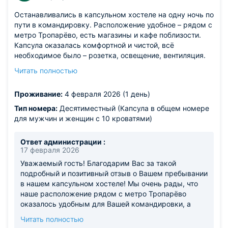
Останавливались в капсульном хостеле на одну ночь по
пути в командировку. Расположение удобное – рядом с
метро Тропарёво, есть магазины и кафе поблизости.
Капсула оказалась комфортной и чистой, всё
необходимое было – розетка, освещение, вентиляция.
Постельное бельё свежее, матрас удобный, спалось
Читать полностью
хорошо. Общие зоны также чистые, санузлы регулярно
убираются. Персонал на ресепшн вежливый и
Проживание:
4 февраля 2026 (1 день)
отзывчивый, быстро оформили заселение, всё
объяснили. Есть общая кухня с необходимой техникой,
Тип номера:
Десятиместный (Капсула в общем номере
что очень удобно для бюджетных путешественников.
для мужчин и женщин с 10 кроватями)
Отличное соотношение цены и качества для Москвы. За
такие деньги получили чистое спальное место, горячий
Ответ администрации :
душ и всё необходимое. Для ночёвки в столице –
17 февраля 2026
идеальный вариант.
Уважаемый гость! Благодарим Вас за такой
Из недостатков: никаких серьёзных недостатков не
подробный и позитивный отзыв о Вашем пребывании
заметил. Это капсульный хостел, поэтому нужно
в нашем капсульном хостеле! Мы очень рады, что
понимать формат – личного пространства немного, но
наше расположение рядом с метро Тропарёво
для короткой остановки это не критично.
оказалось удобным для Вашей командировки, а
также Вы оценили чистоту и комфорт Вашей
Читать полностью
капсулы, включая свежее белье и удобный матрас.