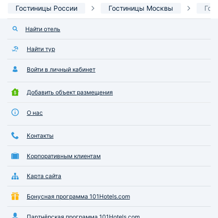
Гостиницы России
Гостиницы Москвы
Гос
Найти отель
Найти тур
Войти в личный кабинет
Добавить объект размещения
О нас
Контакты
Корпоративным клиентам
Карта сайта
Бонусная программа 101Hotels.com
Партнёрская программа 101Hotels.com