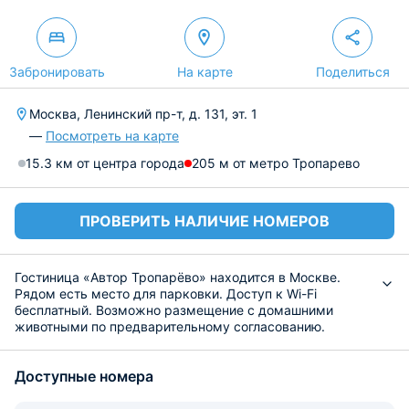
Забронировать
На карте
Поделиться
Москва, Ленинский пр-т, д. 131, эт. 1
—
Посмотреть на карте
15.3 км от центра города
205 м от метро Тропарево
ПРОВЕРИТЬ НАЛИЧИЕ НОМЕРОВ
Гостиница «Автор Тропарёво» находится в Москве.
Рядом есть место для парковки. Доступ к Wi-Fi
бесплатный. Возможно размещение с домашними
животными по предварительному согласованию.
Ресепшн работает круглосуточно, там гости могут
получить информацию и документы на проживание.
Доступные номера
В номерах возможно размещение в общих номерах для
мужчин и для женщин, а также есть отдельный
двухместный номер. В номерах удобные кровати,