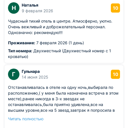
Наталья
Н
10
9 февраля 2026
Чудесный тихий отель в центре. Атмосферно, уютно.
Очень вежливый и доброжелательный персонал.
Однозначно: рекомендую!!!
Проживание:
7 февраля 2026 (1 день)
Тип номера:
Двухместный (Двухместный номер с 1
кроватью)
Гульнара
Г
10
14 июня 2025
Отстанавливалась в отеле на одну ночь,выбирала по
расположению,( у меня была назначена встреча в этом
месте),ранее никогда в 3-х звездах не
останавливалась,была приятно удивлена,все на
высшем уровне,все на 5 звезд,завтрак я попросила в
номер,напоили и накормили,даже после выселения
Читать полностью
через 3 часа напоили кофем и вызвали такси!! Если вам
не нужны бассеины,этот отель соответствует 5