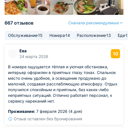
667 отзывов
Сначала рекомендуемые
Обслуживание
15
Номера
14
Расположение
13
Еда
1
Ева
10
24 марта 2026
В номере ощущается тёплая и уютная обстановка,
интерьер оформлен в приятных глазу тонах. Спальное
место очень удобное, а освещение продумано до
мелочей, создавая расслабляющую атмосферу. Отдых
получился спокойным и приятным, без каких-либо
неприятных ситуаций. Отлично работает персонал, к
сервису нареканий нет.
Проживание:
7 февраля 2026 (4 дня)
Отзыв оставлен без бронирования