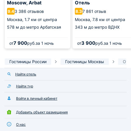
Moscow, Arbat
Отель
3 386 отзывов
7 861 отзыв
9.4
8.3
Москва,
1.7 км от центра
Москва,
7.8 км от центра
578 м
до метро Арбатская
343 м
до метро ВДНХ
7 900
3 900
от
руб.
за 1 ночь
от
руб.
за 1 ночь
Гостиницы России
Гостиницы Москвы
Оте
Найти отель
Найти тур
Войти в личный кабинет
Добавить объект размещения
О нас