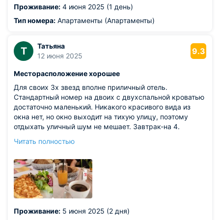
Проживание:
4 июня 2025 (1 день)
звездам,все чисто,халаты тапочки,хорошие шампуни!
все есть
Тип номера:
Апартаменты (Апартаменты)
Татьяна
Т
9.3
12 июня 2025
Месторасположение хорошее
Для своих 3х звезд вполне приличный отель.
Стандартный номер на двоих с двухспальной кроватью
достаточно маленький. Никакого красивого вида из
окна нет, но окно выходит на тихую улицу, поэтому
отдыхать уличный шум не мешает. Завтрак-на 4.
Находится недалеко от метро, рядом есть магазины,
Читать полностью
аптеки, рестораны. Из достопримечательностей:
Московский зоопарк и Планетарий.
Проживание:
5 июня 2025 (2 дня)