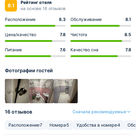
Рейтинг отеля
8.1
на основе 16 отзывов
Расположение
8.3
Обслуживание
8.1
Цена/качество
7.8
Чистота
8.5
Питание
7.6
Качество сна
7.8
Фотографии гостей
16 отзывов
Сначала рекомендуемые
Расположение
7
Номера
5
Удобства в номере
4
Обс