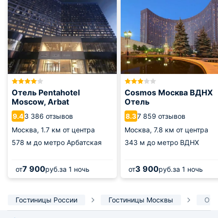
Отель Pentahotel
Cosmos Москва ВДНХ
Moscow, Arbat
Отель
3 386 отзывов
7 859 отзывов
9.4
8.3
Москва,
1.7 км от центра
Москва,
7.8 км от центра
578 м
до метро Арбатская
343 м
до метро ВДНХ
7 900
3 900
от
руб.
за 1 ночь
от
руб.
за 1 ночь
Гостиницы России
Гостиницы Москвы
Оте