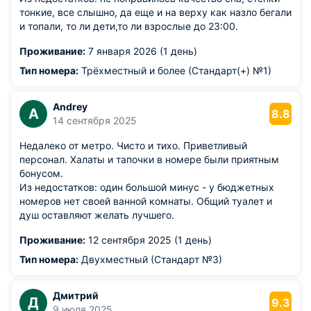
тонкие, все слышно, да еще и на верху как назло бегали
и топали, то ли дети,то ли взрослые до 23:00.
Проживание:
7 января 2026 (1 день)
Тип номера:
Трёхместный и более (Стандарт(+) №1)
Andrey
A
8.8
14 сентября 2025
Недалеко от метро. Чисто и тихо. Приветливый
персонал. Халаты и тапочки в номере были приятным
бонусом.
Из недостатков: один большой минус - у бюджетных
номеров нет своей ванной комнаты. Общий туалет и
душ оставляют желать лучшего.
Проживание:
12 сентября 2025 (1 день)
Тип номера:
Двухместный (Стандарт №3)
Дмитрий
Д
9.3
9 июля 2025