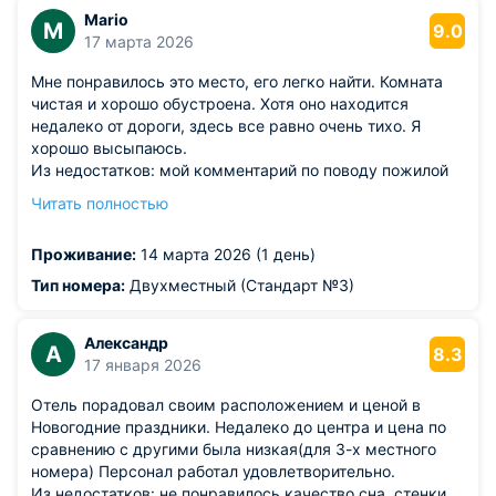
Mario
M
9.0
17 марта 2026
Мне понравилось это место, его легко найти. Комната
чистая и хорошо обустроена. Хотя оно находится
недалеко от дороги, здесь все равно очень тихо. Я
хорошо высыпаюсь.
Из недостатков: мой комментарий по поводу пожилой
сотрудницы. Она плохо общается. Она довольно
Читать полностью
строгая. В момент моего выезда я подошла к номеру
пожилой женщины и сообщила, что мне нужно выехать.
Проживание:
14 марта 2026 (1 день)
Я ожидала, что она проверит номер перед моим
отъездом, но она этого не сделала. Я подождала еще
Тип номера:
Двухместный (Стандарт №3)
минуту, но она так и не проверила. Я хотела, чтобы она
осмотрела мой номер, и если все в порядке, тогда я
Александр
уйду. И снова она этого не сделала. Что я сделала? Я
А
8.3
17 января 2026
сфотографировала свой номер, чтобы у меня были
доказательства того, что все в порядке.
Отель порадовал своим расположением и ценой в
Новогодние праздники. Недалеко до центра и цена по
сравнению с другими была низкая(для 3-х местного
номера) Персонал работал удовлетворительно.
Из недостатков: не понравилось качество сна, стенки