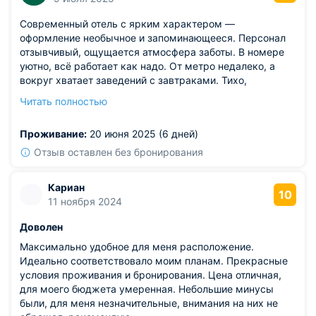
Современный отель с ярким характером —
оформление необычное и запоминающееся. Персонал
отзывчивый, ощущается атмосфера заботы. В номере
уютно, всё работает как надо. От метро недалеко, а
вокруг хватает заведений с завтраками. Тихо,
слышимость минимальна. Подходит для тех, кто любит
Читать полностью
креативный и немного нестандартный подход к
проживанию. Wi-Fi шустрый, удобно для рабочих задач.
Проживание:
20 июня 2025 (6 дней)
Из недостатков: в холле не хватает мест, где можно
присесть с кофе.
Отзыв оставлен без бронирования
Кариан
10
11 ноября 2024
Доволен
Максимально удобное для меня расположение.
Идеально соответствовало моим планам. Прекрасные
условия проживания и бронирования. Цена отличная,
для моего бюджета умеренная. Небольшие минусы
были, для меня незначительные, внимания на них не