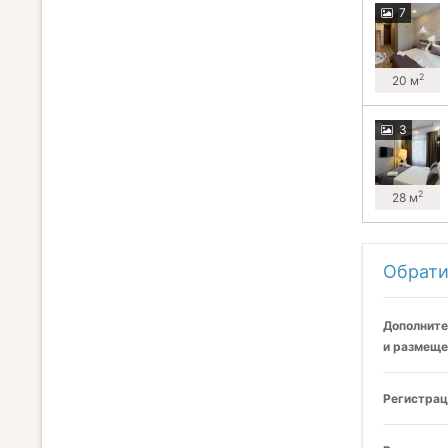
7
2
20 м
3
2
28 м
Обрати
Дополните
и размеще
Регистрац