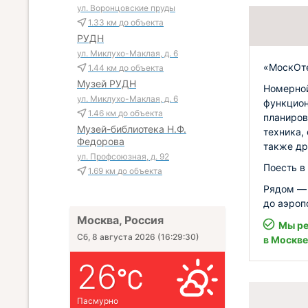
ул. Воронцовские пруды
1.33 км
до объекта
РУДН
ул. Миклухо-Маклая, д. 6
«МоскОте
1.44 км
до объекта
Музей РУДН
Номерной
ул. Миклухо-Маклая, д. 6
функцион
1.46 км
до объекта
планиров
Музей-библиотека Н.Ф.
техника,
Федорова
также др
ул. Профсоюзная, д. 92
Поесть в
1.69 км
до объекта
Рядом — 
до аэроп
Москва, Россия
Мы ре
Сб, 8 августа 2026
(
16:29:31
)
в Москве
26
Пасмурно