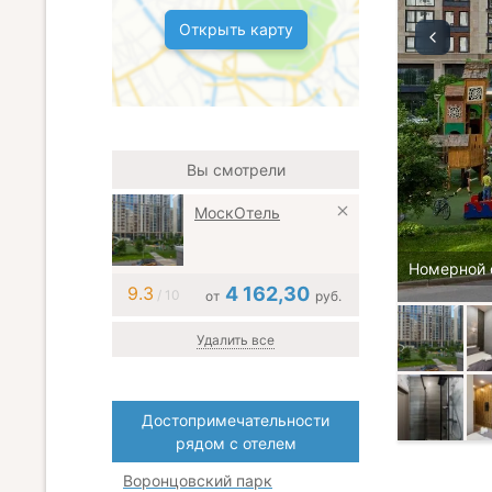
Открыть карту
Вы смотрели
МоскОтель
Номерной 
9.3
4 162,30
/ 10
от
руб.
Удалить все
Достопримечательности
рядом с отелем
Воронцовский парк