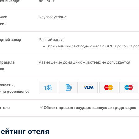
ия выезда:
до 12:00
ойки
Круглосуточно
ии:
здний заезд
Ранний заезд:
при наличии свободных мест c 06:00 до 12:00 д
 правила
Размещение домашних животных не допускается.
я:
оплаты,
 на ресепшене:
отеле
Объект прошел государственную аккредитацию:
ейтинг отеля