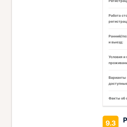
Регистрац
Работа ст
регистрац
Ранний/по
и выезд:
Условия и
проживани
Варианты 
доступные
Факты об 
Р
9.3