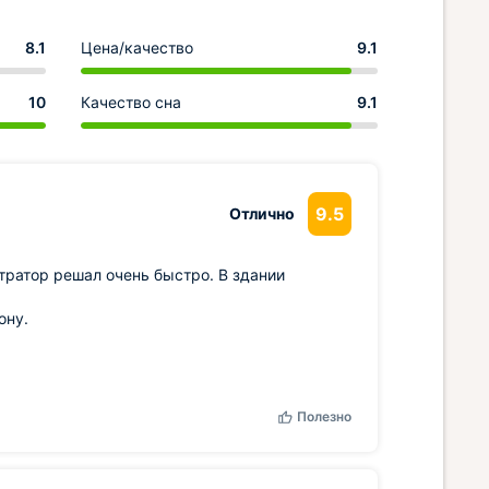
8.1
Цена/качество
9.1
10
Качество сна
9.1
9.5
Отлично
тратор решал очень быстро. В здании
ону.
Полезно