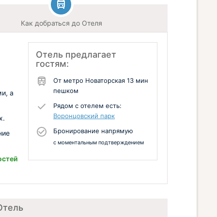
Как добраться до Отеля
Отель предлагает
гостям:
От метро Новаторская 13 мин
пешком
и, а
Рядом с отелем есть:
Воронцовский парк
х.
Бронирование напрямую
ние
с моментальным подтверждением
остей
Отель