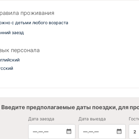
равила проживания
ожно с детьми любого возраста
анний заезд
зык персонала
нглийский
усский
Введите предполагаемые даты поездки, для пр
Дата заезда
Дата выезда
Гост
—.—.—
—.—.—
2