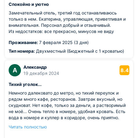
Спокойно и уютно
Замечательный отель, третий год останавливаюсь
только в нем. Екатерина, управляющая, приветливая и
внимательная. Персонал добрый и отзывчивый.
Из недостатков: все прекрасно, минусов не виду
Проживание:
7 февраля 2025 (3 дня)
Тип номера:
Двухместный (Бюджетный с 1 кроватью)
Александр
А
8.4
19 декабря 2024
Тихий уголок...
Немного далековато до метро, но тихий переулок и
рядом много кафе, ресторанов. Завтрак вкусный, но
скудноват. Нет кофе, только за деньги, а растворимый
не моё... Очень тепло в номере, удобная кровать. Есть
вода в номере и куллер в коридоре, очень приятно.
Из недостатков: к сожалению слышимость через дверь
Читать полностью
идеальная, если народ будет активный, то это очень не
комфортно. Так же, отсутствует приточка в номере и