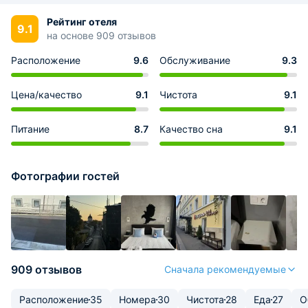
Рейтинг отеля
9.1
на основе 909 отзывов
Расположение
9.6
Обслуживание
9.3
Цена/качество
9.1
Чистота
9.1
Питание
8.7
Качество сна
9.1
Фотографии гостей
909 отзывов
Сначала рекомендуемые
Расположение
35
Номера
30
Чистота
28
Еда
27
О