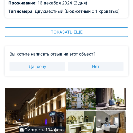
Проживание:
16 декабря 2024 (2 дня)
слабая вентиляция в ванной. Немного уставший номер...
Ремонт делали по принципу, главное что есть...
Тип номера:
Двухместный (Бюджетный с 1 кроватью)
ПОКАЗАТЬ ЕЩЕ
Вы хотите написать отзыв на этот объект?
Да, хочу
Нет
Смотреть 104 фото