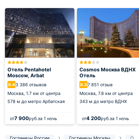
Отель Pentahotel
Cosmos Москва ВДНХ
Moscow, Arbat
Отель
3 386 отзывов
7 851 отзыв
9.4
8.3
Москва,
1.7 км от центра
Москва,
7.8 км от центра
578 м
до метро Арбатская
343 м
до метро ВДНХ
7 900
4 200
от
руб.
за 1 ночь
от
руб.
за 1 ночь
Гостиницы России
Гостиницы Москвы
Оте