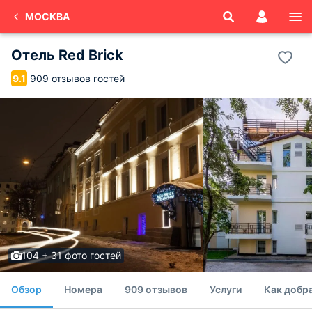
МОСКВА
Отель Red Brick
909 отзывов гостей
9.1
104 + 31 фото гостей
Обзор
Номера
909 отзывов
Услуги
Как добр