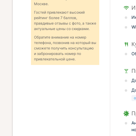
Москве.
И
Гостей привлекают высокий
И
рейтинг более 7 баллов,
правдивые отзывы с фото, а также
Wi
актуальные цены со скидками.
Обратите внимание на номер
телефона, позвонив на который вы
К
сможете получить консультацию
О
и забронировать номер по
привлекательной цене.
П
Д
Д
о
П
А
н