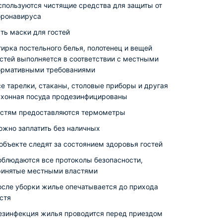
спользуются чистящие средства для защиты от
оронавируса
ть маски для гостей
ирка постельного белья, полотенец и вещей
остей выполняется в соответствии с местными
ормативными требованиями
се тарелки, стаканы, столовые приборы и другая
ухонная посуда продезинфицированы
остям предоставляются термометры
ожно заплатить без наличных
объекте следят за состоянием здоровья гостей
облюдаются все протоколы безопасности,
ринятые местными властями
осле уборки жилье опечатывается до прихода
стя
езинфекция жилья проводится перед приездом