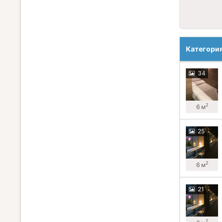
Категори
34
2
6 м
25
2
6 м
21
2