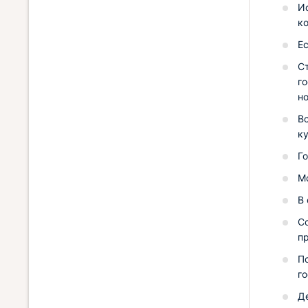
И
к
Ес
Ст
г
н
В
к
Г
М
В 
С
п
П
го
Д