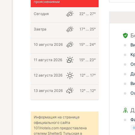
прояснениями
Сегодня
22° … 27°
Завтра
17° … 25°
Б
В
10 августа 2026
15° … 24°
К
11 августа 2026
15° … 23°
О
Д
12 августа 2026
12° … 17°
В
13 августа 2026
12° … 12°
О
Д
Информация на странице
Ф
официального сайта
о
101Hotels.com предоставлена
отелем ShelterS Тульская в