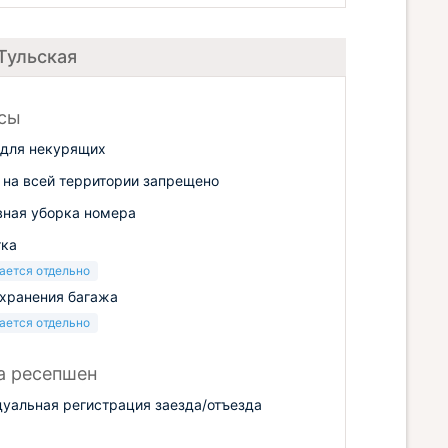
 Тульская
сы
для некурящих
 на всей территории запрещено
ная уборка номера
тка
ается отдельно
хранения багажа
ается отдельно
а ресепшен
уальная регистрация заезда/отъезда