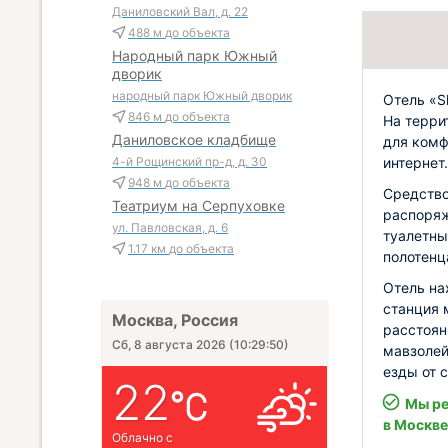
Даниловский Вал, д. 22
488 м
до объекта
Народный парк Южный
дворик
народный парк Южный дворик
Отель «S
846 м
до объекта
На терри
Даниловское кладбище
для комф
интернет.
4-й Рощинский пр-д, д. 30
948 м
до объекта
Средство
Театриум на Серпуховке
распоряж
ул. Павловская, д. 6
туалетны
1.17 км
до объекта
полотенц
Отель на
станция 
Москва, Россия
расстоян
Сб, 8 августа 2026
(
10:29:51
)
мавзолей
езды от 
22
Мы ре
в Москве
Облачно с