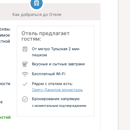
Как добраться до Отеля
сквы.
Отель предлагает
димое
гостям:
стной
От метро Тульская 2 мин
пешком
Вкусные и сытные завтраки
Бесплатный Wi-Fi
ности
Рядом с отелем есть:
Свято-Данилов монастырь
,
Бронирование напрямую
се
с моментальным подтверждением
остей