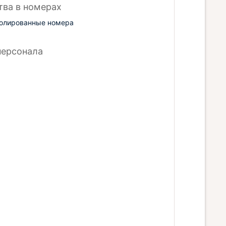
тва в номерах
олированные номера
персонала