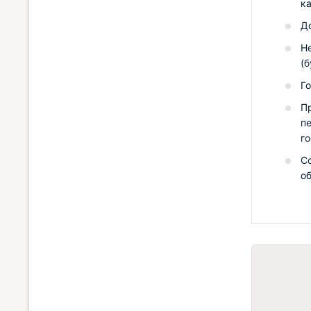
ка
Д
Н
(б
Го
П
п
г
С
о