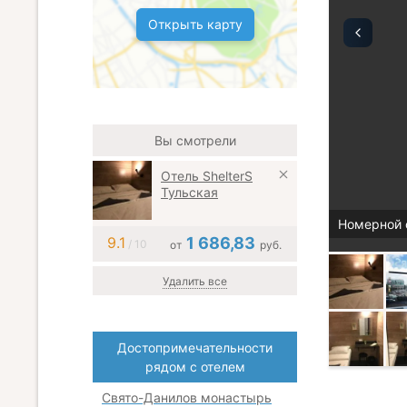
Открыть карту
Вы смотрели
Отель ShelterS
Тульская
Номерной 
9.1
1 686,83
/ 10
от
руб.
Удалить все
Достопримечательности
рядом с отелем
Свято-Данилов монастырь