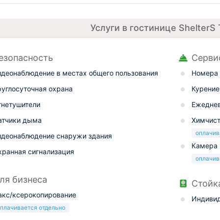
Услуги в гостинице ShelterS
езопасность
Серви
идеонаблюдение в местах общего пользования
Номера 
руглосуточная охрана
Курение
гнетушители
Ежеднев
атчики дыма
Химчис
оплачив
идеонаблюдение снаружи здания
Камера 
хранная сигнализация
оплачив
ля бизнеса
Стойк
акс/ксерокопирование
Индивид
плачивается отдельно