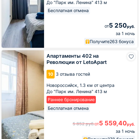
До "Парк им. Ленина" 413 м
Бесплатная отмена
5 250
от
руб.
за 1 ночь
Получите
263 бонуса
Апартаменты
Апартаменты 402 на
402
Революции от LetoApart
на
Революции
10
3 отзыва гостей
от
LetoApart
Новороссийск,
1.3 км от центра
До "Парк им. Ленина" 413 м
Раннее бронирование
Бесплатная отмена
5 559,40
5 852
руб.
от
руб.
за 1 ночь