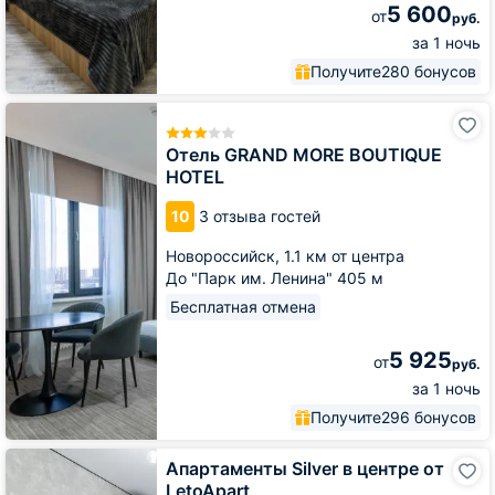
5 600
от
руб.
за 1 ночь
Получите
280 бонусов
Отель
GRAND
MORE
Отель GRAND MORE BOUTIQUE
BOUTIQUE
HOTEL
HOTEL
10
3 отзыва гостей
Новороссийск,
1.1 км от центра
До "Парк им. Ленина" 405 м
Бесплатная отмена
5 925
от
руб.
за 1 ночь
Получите
296 бонусов
Апартаменты
Апартаменты Silver в центре от
Silver
LetoApart