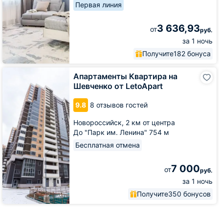
Первая линия
3 636,93
от
руб.
за 1 ночь
Получите
182 бонуса
Апартаменты
Апартаменты Квартира на
Квартира
Шевченко от LetoApart
на
Шевченко
9.8
8 отзывов гостей
от
LetoApart
Новороссийск,
2 км от центра
До "Парк им. Ленина" 754 м
Бесплатная отмена
7 000
от
руб.
за 1 ночь
Получите
350 бонусов