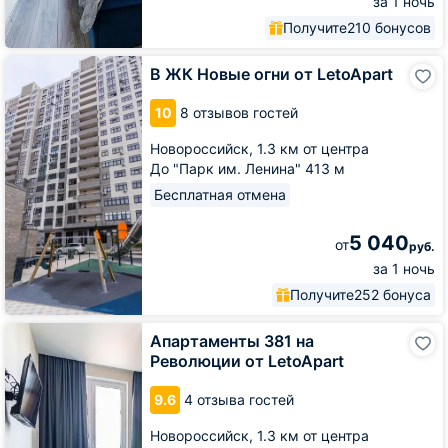
за 1 ночь
Получите
210 бонусов
В
В ЖК Новые огни от LetoApart
ЖК
Новые
10
8 отзывов гостей
огни
от
Новороссийск,
1.3 км от центра
LetoApart
До "Парк им. Ленина" 413 м
Бесплатная отмена
5 040
от
руб.
за 1 ночь
Получите
252 бонуса
Апартаменты
Апартаменты 381 на
381
Революции от LetoApart
на
Революции
9.6
4 отзыва гостей
от
LetoApart
Новороссийск,
1.3 км от центра