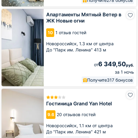
Получите
278 бонусов
Апартаменты
Апартаменты Мятный Ветер в
Мятный
ЖК Новые огни
Ветер
в
10
1 отзыв гостей
ЖК
Новые
Новороссийск,
1.3 км от центра
огни
До "Парк им. Ленина" 413 м
6 349,50
от
руб.
за 1 ночь
Получите
317 бонусов
Гостиница
Grand
Yan
Гостиница Grand Yan Hotel
Hotel
9.6
20 отзывов гостей
Новороссийск,
1.1 км от центра
До "Парк им. Ленина" 421 м