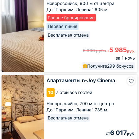
Новороссийск,
900 м от центра
До "Парк им. Ленина" 605 м
Раннее бронирование
Первая линия
Бесплатная отмена
5 985
6 300
руб.
от
руб.
за 1 ночь
Получите
299 бонусов
Апартаменты
Апартаменты n-Joy Cinema
n-
Joy
10
7 отзывов гостей
Cinema
Новороссийск,
700 м от центра
До "Парк им. Ленина" 735 м
Бесплатная отмена
6 017
от
руб.