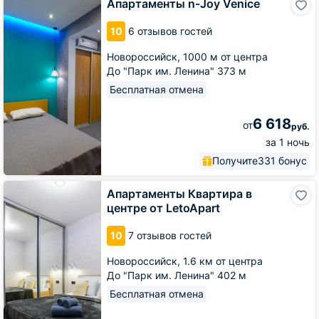
Апартаменты n-Joy Venice
n-
Joy
10
6 отзывов гостей
Venice
Новороссийск,
1000 м от центра
До "Парк им. Ленина" 373 м
Бесплатная отмена
6 618
от
руб.
за 1 ночь
Получите
331 бонус
Апартаменты
Апартаменты Квартира в
Квартира
центре от LetoApart
в
центре
10
7 отзывов гостей
от
LetoApart
Новороссийск,
1.6 км от центра
До "Парк им. Ленина" 402 м
Бесплатная отмена