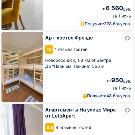
6 560
от
руб.
за 1 ночь
Получите
328 бонусов
Арт-
Арт-хостел Френдс
хостел
Френдс
10
4 отзыва гостей
Новороссийск,
1.8 км от центра
До "Парк им. Ленина" 566 м
950
от
руб.
за 1 ночь
Получите
48 бонусов
Апартаменты
Апартаменты На улице Мира
На
от LetoApart
улице
Мира
9.8
8 отзывов гостей
от
LetoApart