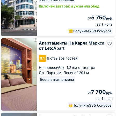
Включён завтрак и ужин или обед
5 750
от
руб.
за 1 ночь
Получите
288 бонусов
Апартаменты
Апартаменты На Карла Маркса
На
от LetoApart
Карла
Маркса
9.1
6 отзывов гостей
от
LetoApart
Новороссийск,
1.2 км от центра
До "Парк им. Ленина" 291 м
Бесплатная отмена
7 700
от
руб.
за 1 ночь
Получите
385 бонусов
Апартаменты