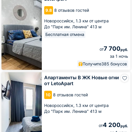
в
центре
9.8
8 отзывов гостей
от
LetoApart
Новороссийск,
1.3 км от центра
До "Парк им. Ленина" 413 м
Бесплатная отмена
7 700
от
руб.
за 1 ночь
Получите
385 бонусов
Апартаменты
Апартаменты В ЖК Новые огни
В
от LetoApart
ЖК
Новые
10
8 отзывов гостей
огни
от
Новороссийск,
1.3 км от центра
LetoApart
До "Парк им. Ленина" 413 м
4 200
от
руб.