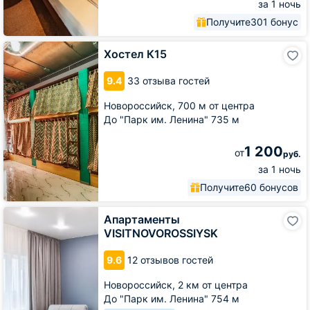
за 1 ночь
Получите
301 бонус
Хостел
Хостел К15
К15
9.4
33 отзыва гостей
Новороссийск,
700 м от центра
До "Парк им. Ленина" 735 м
1 200
от
руб.
за 1 ночь
Получите
60 бонусов
Апартаменты
Апартаменты
VISITNOVOROSSIYSK
VISITNOVOROSSIYSK
9.6
12 отзывов гостей
Новороссийск,
2 км от центра
До "Парк им. Ленина" 754 м