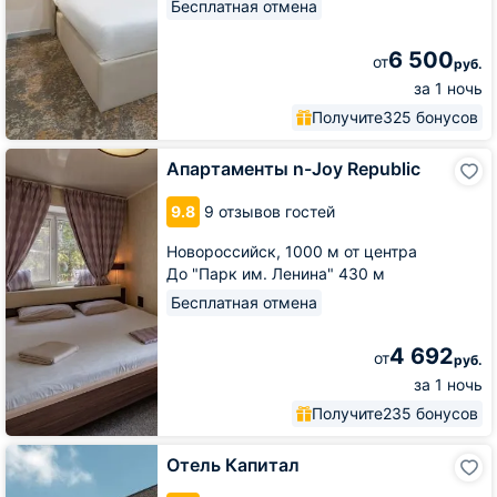
Бесплатная отмена
6 500
от
руб.
за 1 ночь
Получите
325 бонусов
Апартаменты
Апартаменты n-Joy Republic
n-
Joy
9.8
9 отзывов гостей
Republic
Новороссийск,
1000 м от центра
До "Парк им. Ленина" 430 м
Бесплатная отмена
4 692
от
руб.
за 1 ночь
Получите
235 бонусов
Отель
Отель Капитал
Капитал