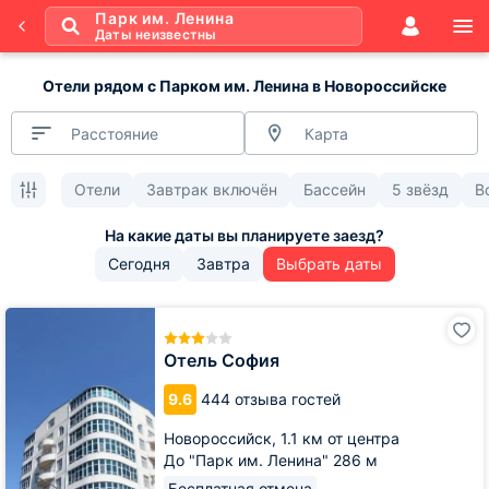
Парк им. Ленина
Даты неизвестны
Отели рядом с Парком им. Ленина в Новороссийске
Расстояние
Карта
Отели
Завтрак включён
Бассейн
5 звёзд
В
Сегодня
Завтра
Выбрать даты
Отель
София
Отель София
9.6
444 отзыва гостей
Новороссийск,
1.1 км от центра
До "Парк им. Ленина" 286 м
Бесплатная отмена