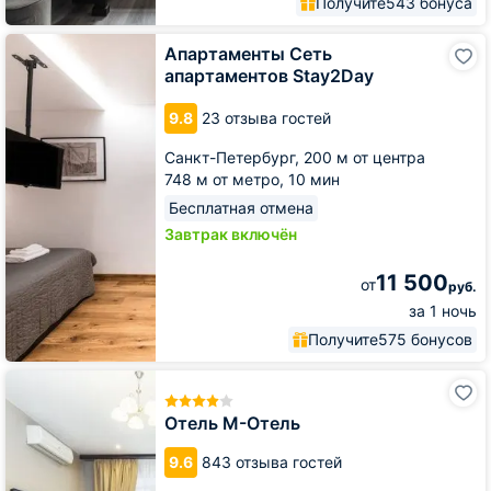
Получите
543 бонуса
Апартаменты
Апартаменты Сеть
Сеть
апартаментов Stay2Day
апартаментов
Stay2Day
9.8
23 отзыва гостей
Санкт-Петербург,
200 м от центра
748 м от метро,
10 мин
Бесплатная отмена
Завтрак включён
11 500
от
руб.
за 1 ночь
Получите
575 бонусов
Отель
М-
Отель
Отель М-Отель
9.6
843 отзыва гостей