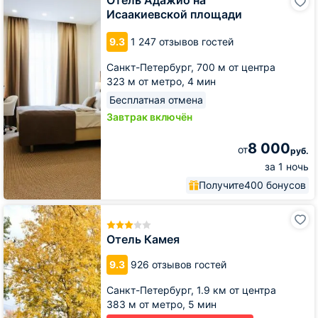
Отель Адажио на
Адажио
Исаакиевской площади
на
Исаакиевской
9.3
1 247 отзывов гостей
площади
Санкт-Петербург,
700 м от центра
323 м от метро,
4 мин
Бесплатная отмена
Завтрак включён
8 000
от
руб.
за 1 ночь
Получите
400 бонусов
Отель
Камея
Отель Камея
9.3
926 отзывов гостей
Санкт-Петербург,
1.9 км от центра
383 м от метро,
5 мин