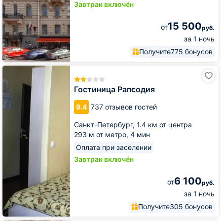
Завтрак включён
15 500
от
руб.
за 1 ночь
Получите
775 бонусов
Гостиница
Рапсодия
Гостиница Рапсодия
9.4
737 отзывов гостей
Санкт-Петербург,
1.4 км от центра
293 м от метро,
4 мин
Оплата при заселении
Завтрак включён
6 100
от
руб.
за 1 ночь
Получите
305 бонусов