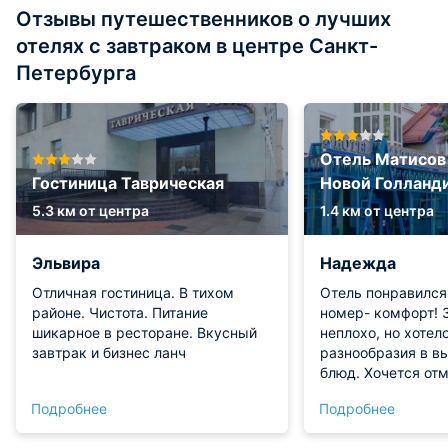
Отзывы путешественников о лучших
отелях с завтраком в центре Санкт-
Петербурга
Отель Матисов
Гостиница Таврическая
Новой Голланд
5.3 км от центра
1.4 км от центра
Эльвира
Надежда
Отличная гостиница. В тихом
Отель понравился
районе. Чистота. Питание
номер- комфорт! 
шикарное в ресторане. Вкусный
неплохо, но хотел
завтрак и бизнес ланч
разнообразия в в
блюд. Хочется от
администратора н
Подробнее
Подробнее
Сулимана- за про
внимательность.