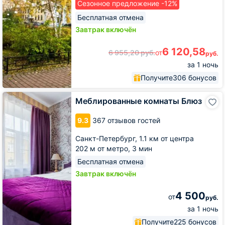
Сезонное предложение -12%
Бесплатная отмена
Завтрак включён
6 120,58
6 955,20
руб.
от
руб.
за 1 ночь
Получите
306 бонусов
Меблированные
Меблированные комнаты Блюз
комнаты
Блюз
9.3
367 отзывов гостей
Санкт-Петербург,
1.1 км от центра
202 м от метро,
3 мин
Бесплатная отмена
Завтрак включён
4 500
от
руб.
за 1 ночь
Получите
225 бонусов