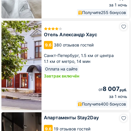
за 1 ночь
Получите
255 бонусов
Отель
Александр
Хаус
Отель Александр Хаус
9.6
380 отзывов гостей
Санкт-Петербург,
1.5 км от центра
1.1 км от метро,
14 мин
Оплата на сайте
Завтрак включён
8 007
от
руб.
за 1 ночь
Получите
400 бонусов
Апартаменты
Апартаменты Stay2Day
Stay2Day
9.6
19 отзывов гостей