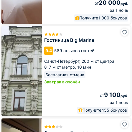
20 000
от
руб.
за 1 ночь
Получите
1 000 бонусов
Гостиница
Big
Marine
Гостиница Big Marine
9.4
589 отзывов гостей
Санкт-Петербург,
200 м от центра
817 м от метро,
10 мин
Бесплатная отмена
Завтрак включён
9 100
от
руб.
за 1 ночь
Получите
455 бонусов
Арт-
отель
Trezzini