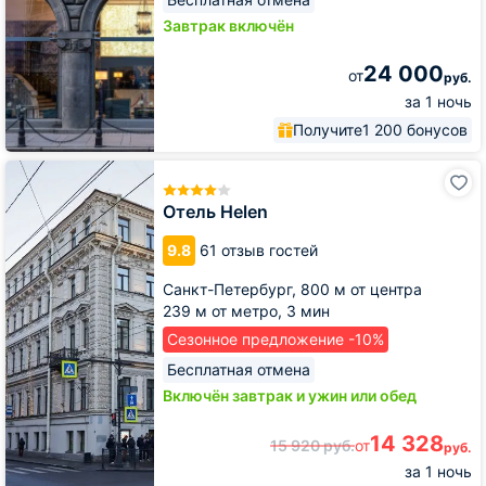
Завтрак включён
24 000
от
руб.
за 1 ночь
Получите
1 200 бонусов
Отель
Helen
Отель Helen
9.8
61 отзыв гостей
Санкт-Петербург,
800 м от центра
239 м от метро,
3 мин
Сезонное предложение -10%
Бесплатная отмена
Включён завтрак и ужин или обед
14 328
15 920
руб.
от
руб.
за 1 ночь