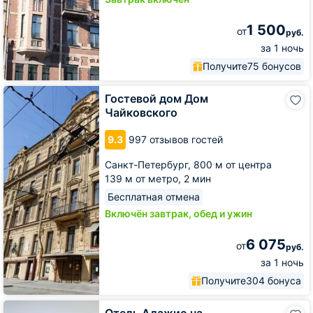
1 500
от
руб.
за 1 ночь
Получите
75 бонусов
Гостевой
Гостевой дом Дом
дом
Чайковского
Дом
Чайковского
9.3
997 отзывов гостей
Санкт-Петербург,
800 м от центра
139 м от метро,
2 мин
Бесплатная отмена
Включён завтрак, обед и ужин
6 075
от
руб.
за 1 ночь
Получите
304 бонуса
Отель