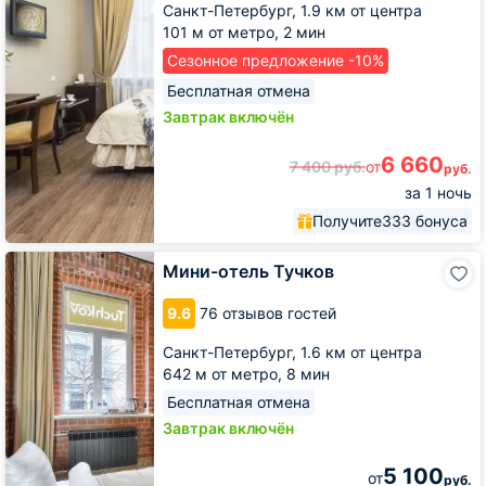
Санкт-Петербург,
1.9 км от центра
101 м от метро,
2 мин
Сезонное предложение -10%
Бесплатная отмена
Завтрак включён
6 660
7 400
руб.
от
руб.
за 1 ночь
Получите
333 бонуса
Мини-
Мини-отель Тучков
отель
Тучков
9.6
76 отзывов гостей
Санкт-Петербург,
1.6 км от центра
642 м от метро,
8 мин
Бесплатная отмена
Завтрак включён
5 100
от
руб.