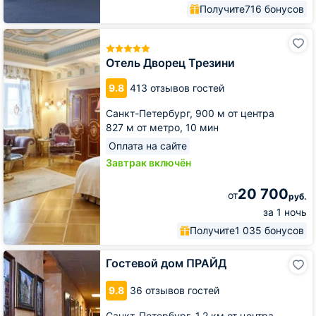
Получите
716 бонусов
Отель
Дворец
Трезини
Отель Дворец Трезини
9.8
413 отзывов гостей
Санкт-Петербург,
900 м от центра
827 м от метро,
10 мин
Оплата на сайте
Завтрак включён
20 700
от
руб.
за 1 ночь
Получите
1 035 бонусов
Гостевой
Гостевой дом ПРАЙД
дом
ПРАЙД
9.8
36 отзывов гостей
Санкт-Петербург,
1.2 км от центра