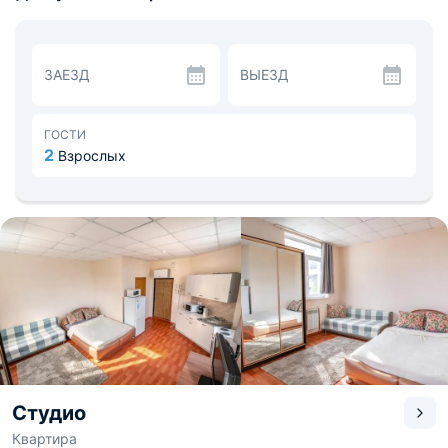
набор полотенец.
Приготовить еду можно самостоятельно на кухне,
оборудованной бытовой техникой, среди которой:
микроволновая печь, плита, холодильник,
ЗАЕЗД
ВЫЕЗД
электрический чайник. Помимо этого, есть кухонные
принадлежности для готовки, а также набор посуды,
обеденный стол. Перекусить гости могут в ближайших
ресторанах или кафе. Недалеко располагается
ГОСТИ
ресторан «More» и ресторан «Лаффа».
2
Взрослых
Разнообразить путешествие позволят
достопримечательности, расположенные рядом с
апартаментами. Среди них: Развлекательный центр
Порхай, Батутный парк JumpTown, Приморский
Пушкинский театр, Цирк Владивостока. Расстояние до
малого аэродрома Озерные ключи составляет 33,9 км,
до железнодорожной станции Первая речка - 1,8 км.
Студио
Квартира