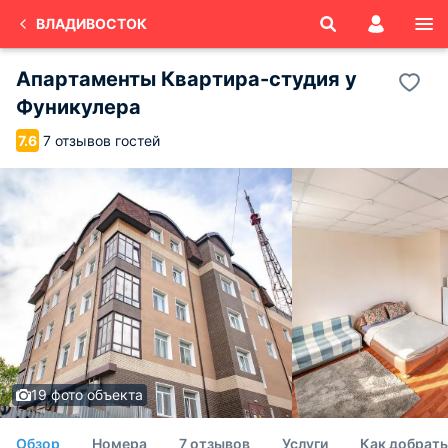
ВЛАДИВОСТОК
Апартаменты Квартира-студия у
Фуникулера
7 отзывов гостей
7.6
19 фото объекта
Обзор
Номера
7 отзывов
Услуги
Как добрать