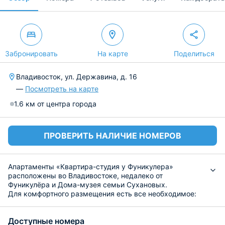
Забронировать
На карте
Поделиться
Владивосток, ул. Державина, д. 16
—
Посмотреть на карте
1.6 км от центра города
ПРОВЕРИТЬ НАЛИЧИЕ НОМЕРОВ
Апартаменты «Квартира-студия у Фуникулера»
расположены во Владивостоке, недалеко от
Фуникулёра и Дома-музея семьи Сухановых.
Для комфортного размещения есть все необходимое:
удобная мебель, скоростной wi-fi, собственная ванная
комната, рабочий стол, гардероб. В ванной есть
Доступные номера
стиральная машина, а также средства личной гигиены: