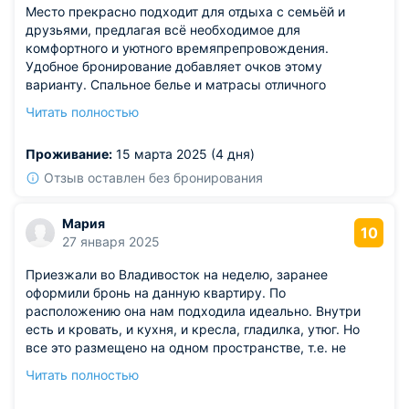
Место прекрасно подходит для отдыха с семьёй и
друзьями, предлагая всё необходимое для
комфортного и уютного времяпрепровождения.
Удобное бронирование добавляет очков этому
варианту. Спальное белье и матрасы отличного
качества, обеспечивающие крепкий сон.
Читать полностью
Местоположение выбрано удачно, район отлично
подходит для моих задач.
Проживание:
15 марта 2025 (4 дня)
Отзыв оставлен без бронирования
Мария
10
27 января 2025
Приезжали во Владивосток на неделю, заранее
оформили бронь на данную квартиру. По
расположению она нам подходила идеально. Внутри
есть и кровать, и кухня, и кресла, гладилка, утюг. Но
все это размещено на одном пространстве, т.е. не
разграничено перегородками. На деле это оказалось не
Читать полностью
очень удобно. Но для временного проживания подходит
оптимально. По чистоте и цене вопросов нет, все