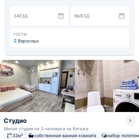
принадлежностями, телевизором, wi-fi и собственной
ванной комнатой. Санузел укомплектован современной
сантехникой, феном для волос, стиральной машиной.
ЗАЕЗД
ВЫЕЗД
Кухонная зона имеет гарнитур, обеденный стол и всю
необходимую бытовую технику, например:
холодильник, варочную панелью, микроволновую печь
и др. Пообедать можно в ближайшем кафе.
ГОСТИ
Можете посетить Давыдовский лес, Церковь Кирилла и
2
Взрослых
Мефодия, Форт №7. Расстояние до аэропорта — 30,7
км, до железнодорожной станции Вторая речка — 2 км.
Студио
Милая студия на 3-человека на 8этаже
32м²
собственная ванная комната
набор полотен