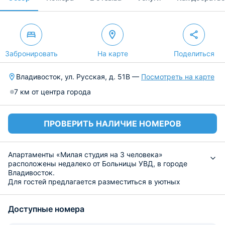
Забронировать
На карте
Поделиться
Владивосток, ул. Русская, д. 51В —
Посмотреть на карте
7 км от центра города
ПРОВЕРИТЬ НАЛИЧИЕ НОМЕРОВ
Апартаменты «Милая студия на 3 человека»
расположены недалеко от Больницы УВД, в городе
Владивосток.
Для гостей предлагается разместиться в уютных
апартаментах оборудованных двуспальной кроватью со
свежим постельным бельем, прикроватной мебелью,
Доступные номера
большими окнами, кондиционером для регулирования
температуры воздуха, шкафом, гладильными