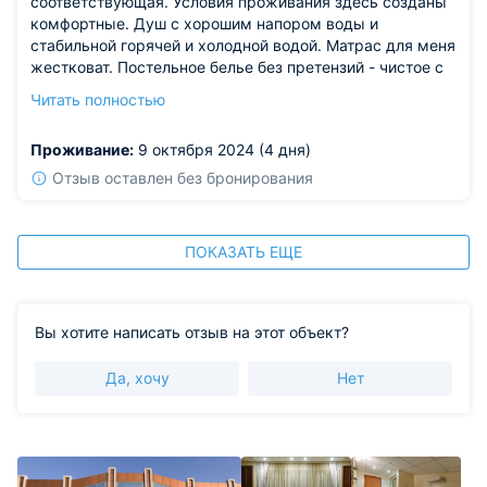
соответствующая. Условия проживания здесь созданы
комфортные. Душ с хорошим напором воды и
стабильной горячей и холодной водой. Матрас для меня
жестковат. Постельное белье без претензий - чистое с
приятным запахам ополаскивателя. Кондиционер есть.
Читать полностью
Окно не открыть, шумно. На этаже кулер с водой и
гладильная комната. На удивление утюг с хорошим
Проживание:
9 октября 2024 (4 дня)
отпариванием, редко встречаю.
Отзыв оставлен без бронирования
ПОКАЗАТЬ ЕЩЕ
Вы хотите написать отзыв на этот объект?
Да, хочу
Нет