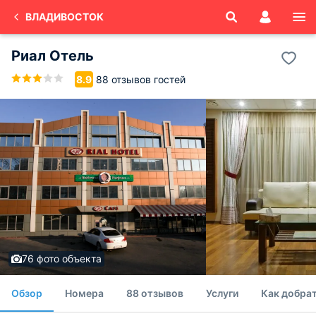
ВЛАДИВОСТОК
Риал Отель
88 отзывов гостей
8.9
76 фото объекта
Обзор
Номера
88 отзывов
Услуги
Как добра