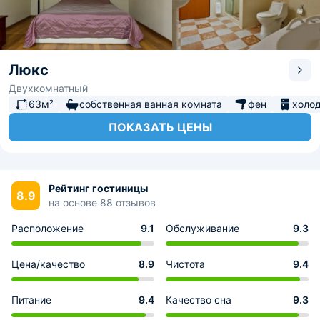
Люкс
Двухкомнатный
63м²
собственная ванная комната
фен
холо
ПОКАЗАТЬ ЦЕНЫ
Рейтинг гостиницы
8.9
на основе 88 отзывов
Расположение
9.1
Обслуживание
9.3
Цена/качество
8.9
Чистота
9.4
Питание
9.4
Качество сна
9.3