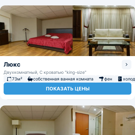
Люкс
Двухкомнатный, С кроватью "king-size"
73м²
собственная ванная комната
фен
холо
ПОКАЗАТЬ ЦЕНЫ