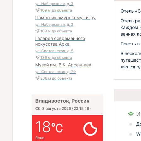
ул. Набережная, д. 3
109 м
до объекта
Отель «G
Памятник амурскому тигру
Отель ра
ул. Набережная, д. 3
каждом н
109 м
до объекта
ванная ко
Галерея современного
Поесть в
искусства Арка
ул. Светлaнскaя, д. 5
В нескол
136 м
до объекта
путешест
Музей им. В.К. Арсеньева
железнод
ул. Светланская, д. 20
208 м
до объекта
Владивосток, Россия
Сб, 8 августа 2026
(
23:15:50
)
И
18
Д
Wi
Ясно