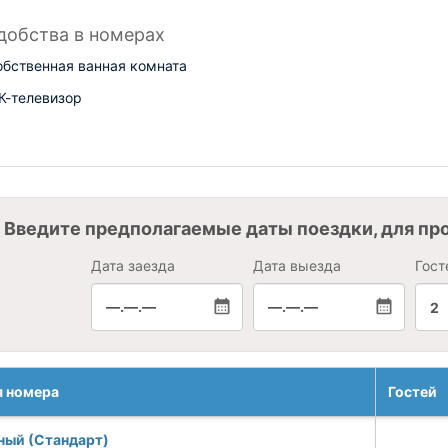
добства в номерах
обственная ванная комната
К-телевизор
Введите предполагаемые даты поездки, для пр
Дата заезда
Дата выезда
Гост
—.—.—
—.—.—
2
я номера
Гостей
ный (Стандарт)