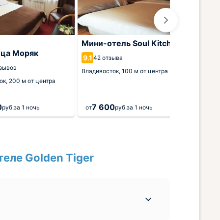
Мини-отель Soul Kitchen
ица Моряк
Отель
9.1
42 отзыва
Hotel
тзывов
Владивосток,
100 м от центра
9.3
6 от
ок,
200 м от центра
Владиво
0
7 600
20 
руб.
за 1 ночь
от
руб.
за 1 ночь
от
еле Golden Tiger