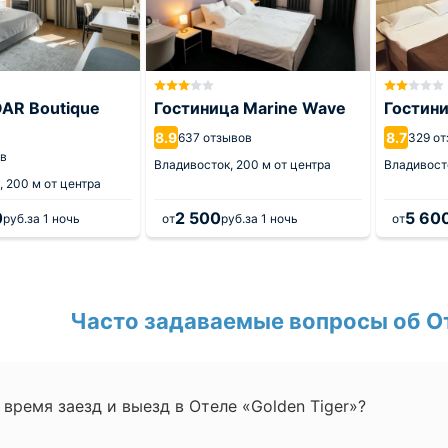
AR Boutique
Гостиница Marine Wave
Гостин
8.9
8.7
637 отзывов
329 о
ов
Владивосток,
200 м от центра
Владивост
,
200 м от центра
0
2 500
5 60
руб.
за 1 ночь
от
руб.
за 1 ночь
от
Часто задаваемые вопросы об От
 время заезд и выезд в Отеле «Golden Tiger»?